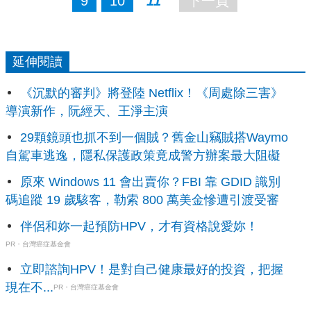
9
10
11
下一頁
延伸閱讀
《沉默的審判》將登陸 Netflix！《周處除三害》
導演新作，阮經天、王淨主演
29顆鏡頭也抓不到一個賊？舊金山竊賊搭Waymo
自駕車逃逸，隱私保護政策竟成警方辦案最大阻礙
原來 Windows 11 會出賣你？FBI 靠 GDID 識別
碼追蹤 19 歲駭客，勒索 800 萬美金慘遭引渡受審
伴侶和妳一起預防HPV，才有資格說愛妳！
PR・台灣癌症基金會
立即諮詢HPV！是對自己健康最好的投資，把握
現在不...
PR・台灣癌症基金會