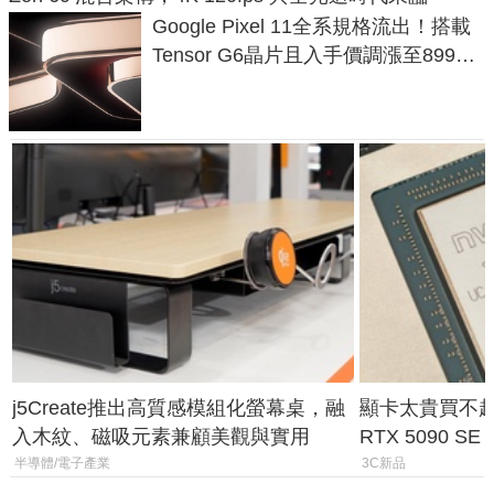
Google Pixel 11全系規格流出！搭載
Tensor G6晶片且入手價調漲至899美
元
j5Create推出高質感模組化螢幕桌，融
顯卡太貴買不起？
入木紋、磁吸元素兼顧美觀與實用
RTX 5090 S
體
半導體/電子產業
3C新品