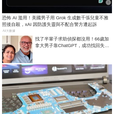
恐怖 AI 濫用！美國男子用 Grok 生成數千張兒童不雅
照後自殺，xAI 因防護失靈與不配合警方遭起訴
AI/大數據
找了半輩子求助偵探都沒用！66歲加
拿大男子靠ChatGPT，成功找回失散
50年家人