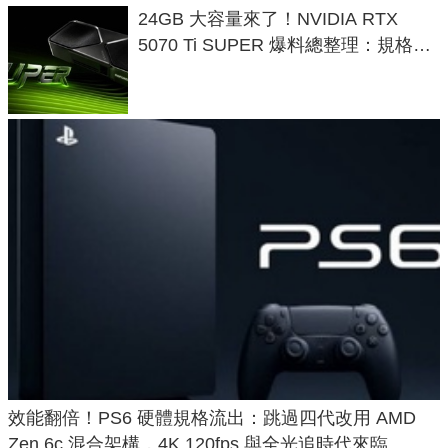
24GB 大容量來了！NVIDIA RTX
5070 Ti SUPER 爆料總整理：規格、
功耗、上市時間
效能翻倍！PS6 硬體規格流出：跳過四代改用 AMD
Zen 6c 混合架構，4K 120fps 與全光追時代來臨