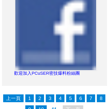
歡迎加入PCuSER密技爆料粉絲團
上一頁
1
2
3
4
5
6
7
8