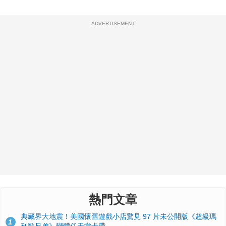
ADVERTISEMENT
熱門文章
典藏界大地震！美國懷舊遊戲小店驚見 97 片未公開版《超級瑪
1
利歐兄弟》變體任天堂卡帶