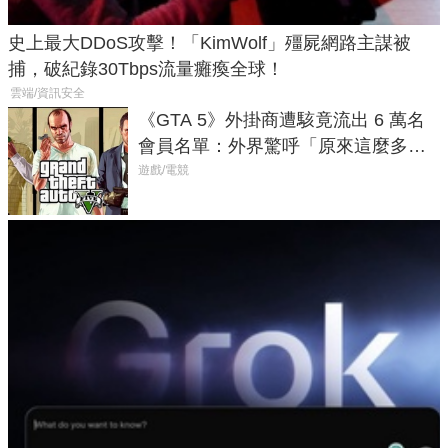
史上最大DDoS攻擊！「KimWolf」殭屍網路主謀被
捕，破紀錄30Tbps流量癱瘓全球！
雲端/資訊安全
《GTA 5》外掛商遭駭竟流出 6 萬名
會員名單：外界驚呼「原來這麼多人
在開掛！」
遊戲/電競