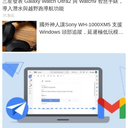
三星發表 Galaxy Watch Ultra2 與 Watch9 智慧手錶，
導入潛水與越野跑導航功能
3C新品
國外神人讓Sony WH-1000XM5 支援
Windows 頭部追蹤，延遲極低玩模擬
飛行超有感