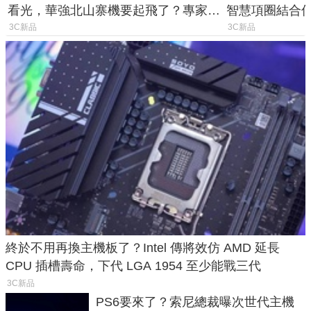
看光，華強北山寨機要起飛了？專家曝
智慧項圈結合
山寨機無法復刻兩大關鍵
谷也能精準找
3C新品
3C新品
終於不用再換主機板了？Intel 傳將效仿 AMD 延長
CPU 插槽壽命，下代 LGA 1954 至少能戰三代
3C新品
PS6要來了？索尼總裁曝次世代主機