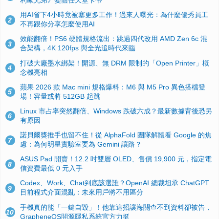
用AI省下4小時竟被塞更多工作！過來人曝光：為什麼優秀員工
2
不再跟你分享怎麼使用AI
效能翻倍！PS6 硬體規格流出：跳過四代改用 AMD Zen 6c 混
3
合架構，4K 120fps 與全光追時代來臨
打破大廠墨水綁架！開源、無 DRM 限制的「Open Printer」概
4
念機亮相
蘋果 2026 款 Mac mini 規格爆料：M6 與 M5 Pro 異色搭檔登
5
場！容量或將 512GB 起跳
Linux 市占率突然翻倍、Windows 跌破六成？最新數據背後恐另
6
有原因
諾貝爾獎推手也留不住！從 AlphaFold 團隊解體看 Google 的焦
7
慮：為何明星實驗室要為 Gemini 讓路？
ASUS Pad 開賣！12.2 吋雙層 OLED、售價 19,900 元，指定電
8
信資費最低 0 元入手
Codex、Work、Chat到底該選誰？OpenAI 總裁坦承 ChatGPT
9
目前程式介面混亂：未來用戶將不用區分
手機真的能「一鍵自毀」！他靠這招讓海關查不到資料卻被告，
10
GrapheneOS開源隱私系統官方力挺