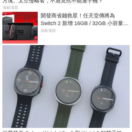
方塊、太空侵略者，不過竟然不能連手機？
遊戲/電競
開發商省錢救星！任天堂傳將為
Switch 2 新增 16GB / 32GB 小容量遊
戲卡的選擇
遊戲/電競