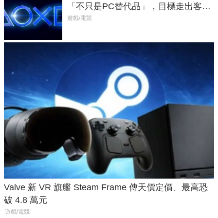
「不只是PC替代品」，目標走出客
廳、進軍電競桌面
遊戲/電競
Valve 新 VR 旗艦 Steam Frame 傳天價定價、最高恐
破 4.8 萬元
遊戲/電競