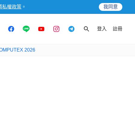
隱私權政策
。
我同意
登入
註冊
OMPUTEX 2026