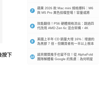
Token 消耗暴降 92%
蘋果 2026 款 Mac mini 規格爆料：M6
7
與 M5 Pro 異色搭檔登場！容量或將
512GB 起跳
效能翻倍！PS6 硬體規格流出：跳過四
8
代改用 AMD Zen 6c 混合架構，4K
120fps 與全光追時代來臨
美國上半年 CD 銷量大增 16%：增速約
9
為黑膠 7 倍，但購買者有一半以上根本
沒有播放器
後按下
諾貝爾獎推手也留不住！從 AlphaFold
10
團隊解體看 Google 的焦慮：為何明星
實驗室要為 Gemini 讓路？