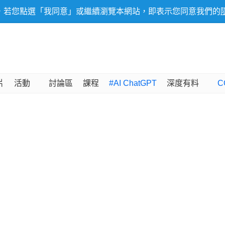
，若您點選「我同意」或繼續瀏覽本網站，即表示您同意我們的
片
活動
討論區
課程
#AI ChatGPT
深度有料
C