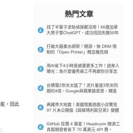
熱門文章
找了半輩子求助偵探都沒用！66歲加拿
1
大男子靠ChatGPT，成功找回失散50年
家人
打破大廠墨水綁架！開源、無 DRM 限
2
制的「Open Printer」概念機亮相
用AI省下4小時竟被塞更多工作！過來人
3
曝光：為什麼優秀員工不再跟你分享怎
麼使用AI
台積電2奈米太猛了！流片量是3奈米同
4
期的4倍，Google與蘋果搶首發、輝達
與AMD排隊等產能
效能，因此
典藏界大地震！美國懷舊遊戲小店驚見
5
97 片未公開版《超級瑪利歐兄弟》變體
任天堂卡帶
GitHub 狂攬 4 萬星！Headroom 開源工
6
具幫開發者省下 70 萬美元 API 費，