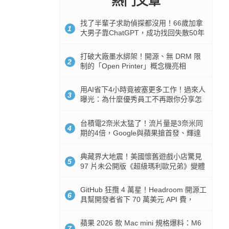
熱門文章
找了半輩子求助偵探都沒用！66歲加拿
1
大男子靠ChatGPT，成功找回失散50年
家人
打破大廠墨水綁架！開源、無 DRM 限
2
制的「Open Printer」概念機亮相
用AI省下4小時竟被塞更多工作！過來人
3
曝光：為什麼優秀員工不再跟你分享怎
麼使用AI
台積電2奈米太猛了！流片量是3奈米同
4
期的4倍，Google與蘋果搶首發、輝達
與AMD排隊等產能
典藏界大地震！美國懷舊遊戲小店驚見
5
97 片未公開版《超級瑪利歐兄弟》變體
任天堂卡帶
GitHub 狂攬 4 萬星！Headroom 開源工
6
具幫開發者省下 70 萬美元 API 費，
Token 消耗暴降 92%
蘋果 2026 款 Mac mini 規格爆料：M6
7