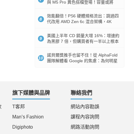
與 M5 Pro 異色搭檔登場！容量或將
512GB 起跳
效能翻倍！PS6 硬體規格流出：跳過四
8
代改用 AMD Zen 6c 混合架構，4K
120fps 與全光追時代來臨
美國上半年 CD 銷量大增 16%：增速約
9
為黑膠 7 倍，但購買者有一半以上根本
沒有播放器
諾貝爾獎推手也留不住！從 AlphaFold
10
團隊解體看 Google 的焦慮：為何明星
實驗室要為 Gemini 讓路？
旗下媒體與品牌
聯絡我們
款
T客邦
網站內容勘誤
Man’s Fashion
課程內容詢問
Digiphoto
網路活動詢問