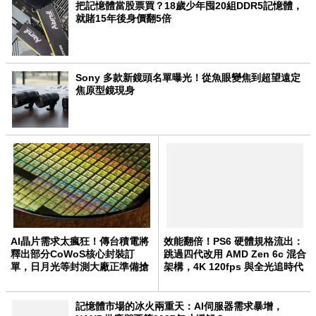
把記憶體當股票買？18歲少年囤20組DDR5記憶體，
就賭15年後身價翻5倍
Sony 多款新鏡頭名單曝光！從魚眼變焦到超望遠定
焦原型鏡現身
AI晶片需求太瘋狂！傳台積電將
效能翻倍！PS6 硬體規格流出：
釋出部分CoWoS核心封裝訂
跳過四代改用 AMD Zen 6c 混合
單，日月光等封測大廠正準備搶
架構，4K 120fps 與全光追時代
AI大單！
來臨
記憶體市場的冰火兩重天：AI伺服器需求暴增，