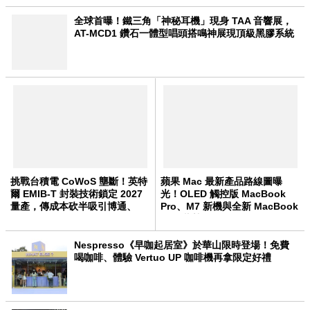
全球首曝！鐵三角「神秘耳機」現身 TAA 音響展，
AT-MCD1 鑽石一體型唱頭搭鳴神展現頂級黑膠系統
挑戰台積電 CoWoS 壟斷！英特
蘋果 Mac 最新產品路線圖曝
爾 EMIB-T 封裝技術鎖定 2027
光！OLED 觸控版 MacBook
量產，傳成本砍半吸引博通、
Pro、M7 新機與全新 MacBook
Meta 轉單
Neo 蓄勢待發
Nespresso《早咖起居室》於華山限時登場！免費
喝咖啡、體驗 Vertuo UP 咖啡機再拿限定好禮