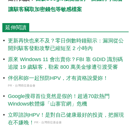
讓駭客竊取加密錢包等敏感檔案
延伸閱讀
更新再快也來不及？零日倒數時鐘顯示：漏洞從公
開到駭客發動攻擊已縮短至 2 小時內
原來 Windows 11 會出賣你？FBI 靠 GDID 識別碼
追蹤 19 歲駭客，勒索 800 萬美金慘遭引渡受審
伴侶和妳一起預防HPV，才有資格說愛妳！
PR・台灣癌症基金會
Google搜尋首位竟然是假的！超過70款熱門
Windows軟體爆「山寨官網」危機
立即諮詢HPV！是對自己健康最好的投資，把握現
在不嫌晚！
PR・台灣癌症基金會