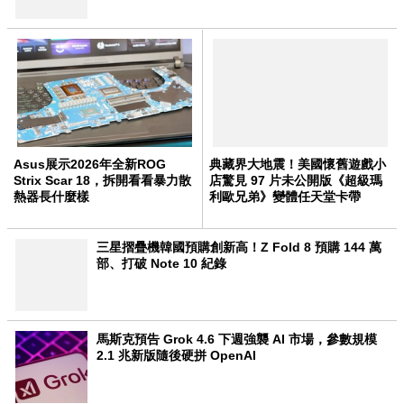
Asus展示2026年全新ROG
典藏界大地震！美國懷舊遊戲小
Strix Scar 18，拆開看看暴力散
店驚見 97 片未公開版《超級瑪
熱器長什麼樣
利歐兄弟》變體任天堂卡帶
三星摺疊機韓國預購創新高！Z Fold 8 預購 144 萬
部、打破 Note 10 紀錄
馬斯克預告 Grok 4.6 下週強襲 AI 市場，參數規模
2.1 兆新版隨後硬拼 OpenAI