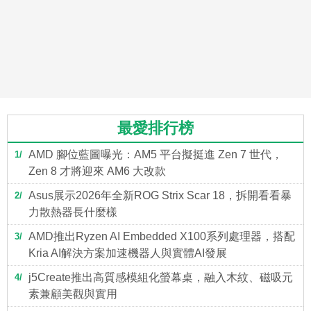
最愛排行榜
AMD 腳位藍圖曝光：AM5 平台擬挺進 Zen 7 世代，
1
Zen 8 才將迎來 AM6 大改款
Asus展示2026年全新ROG Strix Scar 18，拆開看看暴
2
力散熱器長什麼樣
AMD推出Ryzen AI Embedded X100系列處理器，搭配
3
Kria AI解決方案加速機器人與實體AI發展
j5Create推出高質感模組化螢幕桌，融入木紋、磁吸元
4
素兼顧美觀與實用