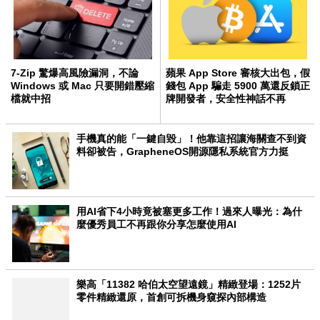
7-Zip 驚爆高風險漏洞，不論
蘋果 App Store 審核大出包，假
Windows 或 Mac 只要開錯壓縮
錢包 App 騙走 5900 萬還反鎖正
檔就中招
牌開發者，安全性神話不再
手機真的能「一鍵自毀」！他靠這招讓海關查不到資
料卻被告，GrapheneOS開源隱私系統官方力挺
用AI省下4小時竟被塞更多工作！過來人曝光：為什
麼優秀員工不再跟你分享怎麼使用AI
樂高「11382 哈伯太空望遠鏡」精緻登場：1252片
零件精緻還原，首創可拆機身窺探內部構造