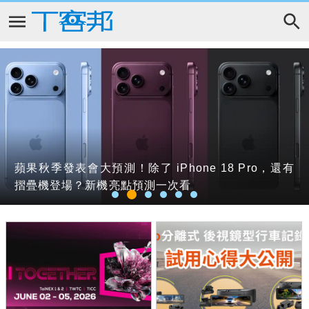
6,680 萬畫素結合 30fps 高速連拍與進化的 AI 對焦！
EZ WAY竟是私人企業開發、蒐集個資還要收錢？關
Codex、Work、Chat到底該選誰？OpenAI 總裁坦承
蘋果秋季發表會大預測！除了 iPhone 18 Pro，還有
攝影師陳承光透過 Sony α7R VI 顛覆飛羽攝影的遊戲
Sony 電視評價好嗎？解析 BRAVIA 畫質優勢與 True
微軟承認 Windows 11 換機潮主因不是 AI PC，而是
務署長親上火線澄清三大質疑，沒App其實還能用這
ChatGPT 目前程式介面混亂：未來用戶將不用區分
摺疊機登場？新機亮點預測一次看
規則
RGB 技術
Windows 10 停止支援
招報關