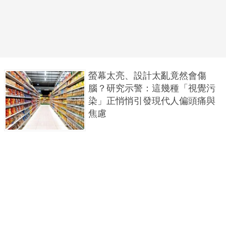
螢幕太亮、設計太亂竟然會傷
腦？研究示警：這幾種「視覺污
染」正悄悄引發現代人偏頭痛與
焦慮