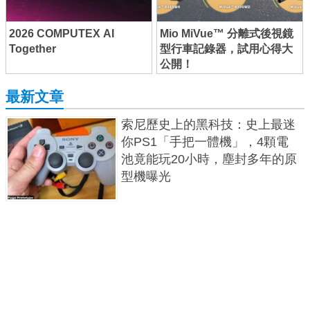
2026 COMPUTEX AI
Mio MiVue™ 分離式後視鏡
Together
型行車記錄器，試用心得大
公開！
最新文章
索尼歷史上的黑科技：史上最迷
你PS1「手把一體機」，4顆電
池竟能玩20小時，塵封多年的原
型機曝光