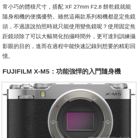
常小巧的體積尺寸，搭配 XF 27mm F2.8 餅乾鏡就能
隨身相機的便攜優勢。雖然這兩款系列相機都是定焦鏡
頭，不過誰說拍照時就只能使用變焦鏡呢？使用固定焦
距鏡頭除了可以大幅簡化拍攝時間外，更可達到訓練攝
影眼的目的，進而在過程中能快速記錄到想要的精彩回
憶。
FUJIFILM X-M5：功能強悍的入門隨身機