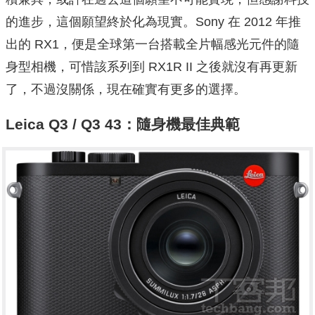
的進步，這個願望終於化為現實。Sony 在 2012 年推
出的 RX1，便是全球第一台搭載全片幅感光元件的隨
身型相機，可惜該系列到 RX1R II 之後就沒有再更新
了，不過沒關係，現在確實有更多的選擇。
Leica Q3 / Q3 43：隨身機最佳典範