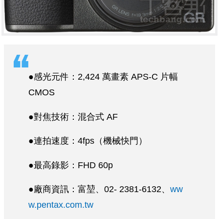
●感光元件：2,424 萬畫素 APS-C 片幅
CMOS
●對焦技術：混合式 AF
●連拍速度：4fps（機械快門）
●最高錄影：FHD 60p
●廠商資訊：富堃、02- 2381-6132、
ww
w.pentax.com.tw