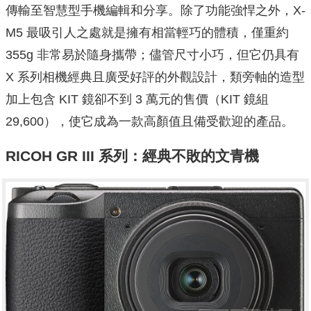
傳輸至智慧型手機編輯和分享。除了功能強悍之外，X-
M5 最吸引人之處就是擁有相當輕巧的體積，僅重約
355g 非常易於隨身攜帶；儘管尺寸小巧，但它仍具有
X 系列相機經典且廣受好評的外觀設計，類旁軸的造型
加上包含 KIT 鏡卻不到 3 萬元的售價（KIT 鏡組
29,600），使它成為一款高顏值且備受歡迎的產品。
RICOH GR III 系列：經典不敗的文青機