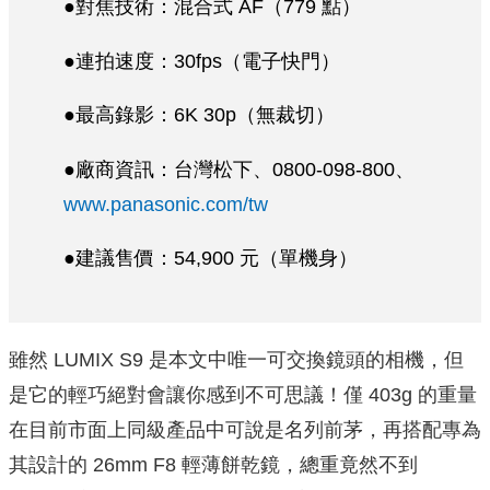
●對焦技術：混合式 AF（779 點）
●連拍速度：30fps（電子快門）
●最高錄影：6K 30p（無裁切）
●廠商資訊：台灣松下、0800-098-800、
www.panasonic.com/tw
●建議售價：54,900 元（單機身）
雖然 LUMIX S9 是本文中唯一可交換鏡頭的相機，但
是它的輕巧絕對會讓你感到不可思議！僅 403g 的重量
在目前市面上同級產品中可說是名列前茅，再搭配專為
其設計的 26mm F8 輕薄餅乾鏡，總重竟然不到