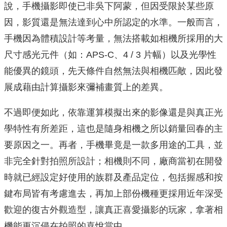
說，手機攝影即使已非吳下阿蒙，但因受限於某些原
因，影質還是無法達到心中所認定的水準。一般而言，
手機因為體積設計等考量，無法搭載如相機所採用的大
尺寸感光元件（如：APS-C、4 / 3 片幅）以及光學性
能優異的鏡頭，先天條件自然無法與相機匹敵，因此發
展成藉由計算攝影來彌補畫質上的差異。
不過即便如此，依靠運算模擬出來的影像還是與真正光
學特性有所差距，這也是隨身相機之所以銷量回春的主
要原因之一。再者，手機畢竟是一款多用途的工具，並
非完全針對拍照所設計；相機則不同，廠商當初在開發
時就已經設定好使用的族群及產品定位，包括握感和按
鍵布局皆有考慮進去，再加上部份機種更採用近年深受
歡迎的復古外觀造型，讓真正喜愛攝影的玩家，拿著相
機能更沉侵在拍照的喜悅當中。