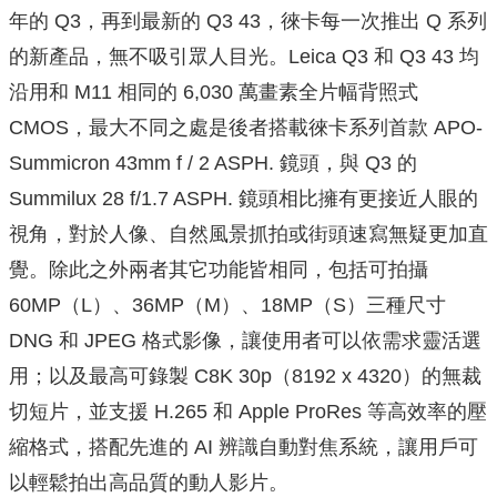
年的 Q3，再到最新的 Q3 43，徠卡每一次推出 Q 系列
的新產品，無不吸引眾人目光。Leica Q3 和 Q3 43 均
沿用和 M11 相同的 6,030 萬畫素全片幅背照式
CMOS，最大不同之處是後者搭載徠卡系列首款 APO-
Summicron 43mm f / 2 ASPH. 鏡頭，與 Q3 的
Summilux 28 f/1.7 ASPH. 鏡頭相比擁有更接近人眼的
視角，對於人像、自然風景抓拍或街頭速寫無疑更加直
覺。除此之外兩者其它功能皆相同，包括可拍攝
60MP（L）、36MP（M）、18MP（S）三種尺寸
DNG 和 JPEG 格式影像，讓使用者可以依需求靈活選
用；以及最高可錄製 C8K 30p（8192 x 4320）的無裁
切短片，並支援 H.265 和 Apple ProRes 等高效率的壓
縮格式，搭配先進的 AI 辨識自動對焦系統，讓用戶可
以輕鬆拍出高品質的動人影片。