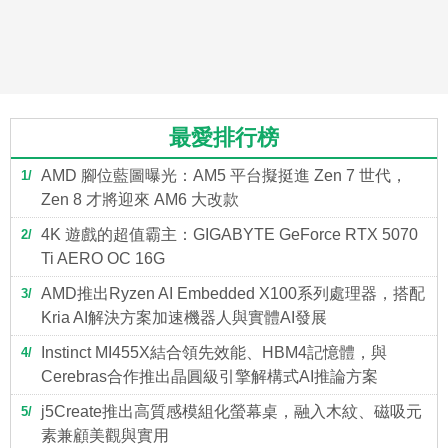
最愛排行榜
AMD 腳位藍圖曝光：AM5 平台擬挺進 Zen 7 世代，
1
Zen 8 才將迎來 AM6 大改款
4K 遊戲的超值霸主：GIGABYTE GeForce RTX 5070
2
Ti AERO OC 16G
AMD推出Ryzen AI Embedded X100系列處理器，搭配
3
Kria AI解決方案加速機器人與實體AI發展
Instinct MI455X結合領先效能、HBM4記憶體，與
4
Cerebras合作推出晶圓級引擎解構式AI推論方案
j5Create推出高質感模組化螢幕桌，融入木紋、磁吸元
5
素兼顧美觀與實用