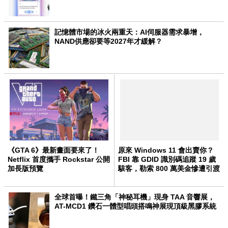
記憶體市場的冰火兩重天：AI伺服器需求暴增，
NAND供應卻要等2027年才緩解？
《GTA 6》最新畫面要來了！
原來 Windows 11 會出賣你？
Netflix 首度攜手 Rockstar 公開
FBI 靠 GDID 識別碼追蹤 19 歲
加長版預覽
駭客，勒索 800 萬美金慘遭引渡
受審
全球首曝！鐵三角「神秘耳機」現身 TAA 音響展，
AT-MCD1 鑽石一體型唱頭搭鳴神展現頂級黑膠系統