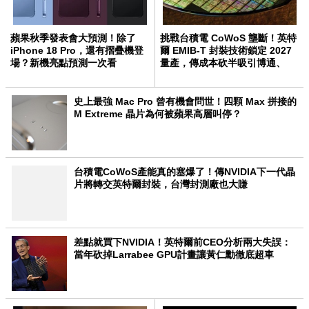
蘋果秋季發表會大預測！除了
挑戰台積電 CoWoS 壟斷！英特
iPhone 18 Pro，還有摺疊機登
爾 EMIB-T 封裝技術鎖定 2027
場？新機亮點預測一次看
量產，傳成本砍半吸引博通、
Meta 轉單
史上最強 Mac Pro 曾有機會問世！四顆 Max 拼接的
M Extreme 晶片為何被蘋果高層叫停？
台積電CoWoS產能真的塞爆了！傳NVIDIA下一代晶
片將轉交英特爾封裝，台灣封測廠也大賺
差點就買下NVIDIA！英特爾前CEO分析兩大失誤：
當年砍掉Larrabee GPU計畫讓黃仁勳徹底超車