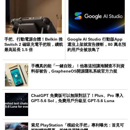
手把、行動電源合體！Belkin 推
Google AI Studio 行動版App
Switch 2 磁吸充電手把殼，續航
還沒上架就宣告腰斬，80 萬名預
最高延長 1.5 倍
約用戶全被放鳥了
手機真的能「一鍵自毀」！他靠這招讓海關查不到資
料卻被告，GrapheneOS開源隱私系統官方力挺
ChatGPT 免費版可以無限對話了！Plus、Pro 導入
GPT-5.6 Sol，免費用戶升級至 GPT-5.6 Luna
索尼 PlayStation「模組化手把」專利曝光：首見可