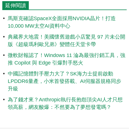
延伸閱讀
馬斯克確認SpaceX全面採用NVIDIA晶片！打造
10,000 MW太空AI資料中心
典藏界大地震！美國懷舊遊戲小店驚見 97 片未公開
版《超級瑪利歐兄弟》變體任天堂卡帶
微軟財報認了！Windows 11 淪為最強行銷工具，強
推 Copilot 與 Edge 引爆對手怒火
中國記憶體對手壓力大了？SK海力士提前啟動
LPDDR6量產，小米首發搭載、AI伺服器規格同步
升級
為了錢才來？Anthropic執行長抱怨頂尖AI人才只想
領高薪，網友酸爆：不然要為了夢想發電嗎？