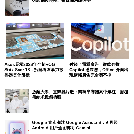
拆卸觸控螢幕、按鍵佈局隨你變
Asus展示2026年全新ROG
付錢了還看廣告！微軟強推
Strix Scar 18，拆開看看暴力散
Copilot 惹眾怒，Office 介面出
熱器長什麼樣
現橫幅廣告完全關不掉
放棄大學、直奔晶片廠：南韓半導體高中爆紅，顛覆
傳統求職價值觀
Google 宣布淘汰 Google Assistant，9 月起
Android 用戶全面轉向 Gemini