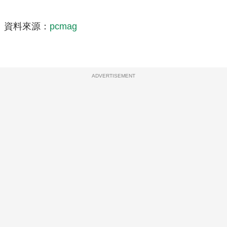
資料來源：
pcmag
ADVERTISEMENT