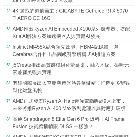
Zen 8 才將迎來 AM6 大改款
4K 遊戲的超值霸主：GIGABYTE GeForce RTX 5070
2
Ti AERO OC 16G
AMD推出Ryzen AI Embedded X100系列處理器，搭配
3
Kria AI解決方案加速機器人與實體AI發展
Instinct MI455X結合領先效能、HBM4記憶體，與
4
Cerebras合作推出晶圓級引擎解構式AI推論方案
j5Create推出高質感模組化螢幕桌，融入木紋、磁吸元
5
素兼顧美觀與實用
老貓國際展出太空艙與透光熱昇華鍵帽，打造更多變客
6
製化鍵盤風貌
AMD正式發表Ryzen AI Halo迷你電腦將於9月上市，
7
未來將推Ryzen AI 400 Max系列處理器與對應升級版
高通 Snapdragon 8 Elite Gen 6 Pro 爆料！AI Frame
8
Fusion 技術讓插幀跟 DLSS 一樣強？