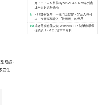
月上市，未來將推Ryzen AI 400 Max系列處
理器與對應升級版
9
PTT註冊詳解：手機門號認證、非台大也可
以，步驟詳解登入「批踢踢」的世界
10
讓老電腦也能安裝 Windows 11，簡單教學帶
你繞過 TPM 2.0等重重限制
慧型眼鏡，
家庭住