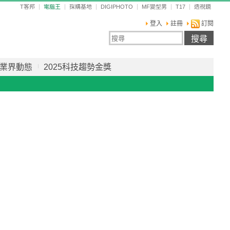
T客邦
電腦王
採購基地
DIGIPHOTO
MF變型男
T17
透視鏡
登入
註冊
訂閱
業界動態
2025科技趨勢金獎