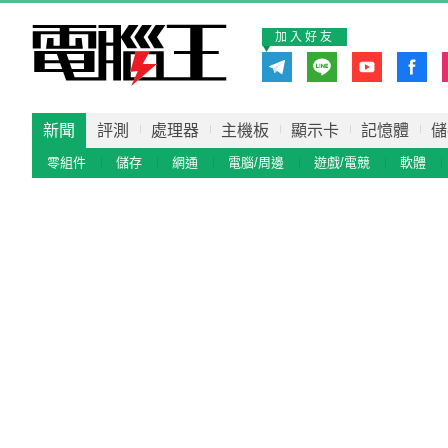
加入好友
新聞
評測
處理器
主機板
顯示卡
記憶體
儲
零組件
儲存
網通
電腦/周邊
遊戲/電競
軟體