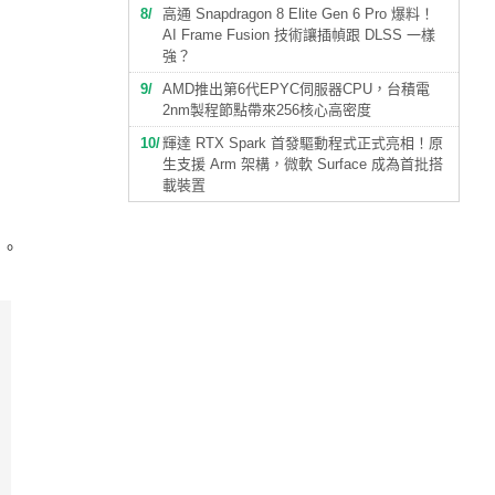
8
高通 Snapdragon 8 Elite Gen 6 Pro 爆料！
AI Frame Fusion 技術讓插幀跟 DLSS 一樣
強？
9
AMD推出第6代EPYC伺服器CPU，台積電
2nm製程節點帶來256核心高密度
10
輝達 RTX Spark 首發驅動程式正式亮相！原
生支援 Arm 架構，微軟 Surface 成為首批搭
載裝置
例。