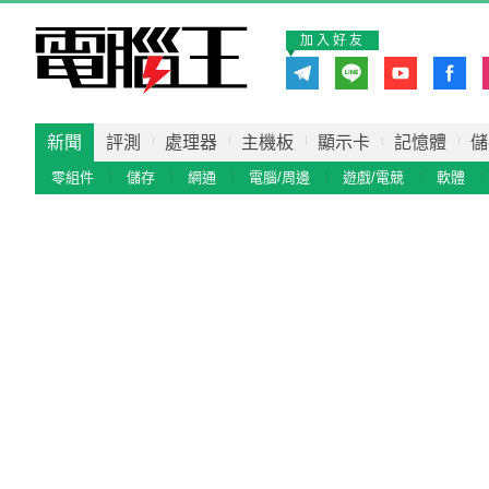
加入好友
新聞
評測
處理器
主機板
顯示卡
記憶體
儲
零組件
儲存
網通
電腦/周邊
遊戲/電競
軟體