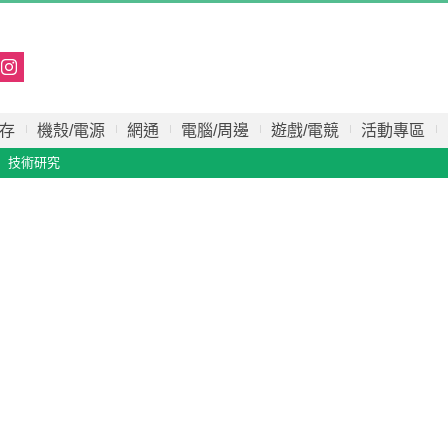
存
機殼/電源
網通
電腦/周邊
遊戲/電競
活動專區
技術研究