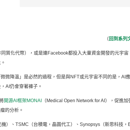
（
回到系列
oken，非同質化代幣），或是連Facebook都投入大量資金開發的元宇
象。
微微降溫」是必然的過程，但是與NFT或元宇宙不同的是，AI
，AI仍會穿著褲子。
將
開源AI框架MONAI
（Medical Open Network for AI），促
腫瘤的分析。
光機）、TSMC（台積電，晶圓代工）、Synopsys（新思科技，