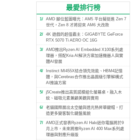
最愛排行榜
1
AMD 腳位藍圖曝光：AM5 平台擬挺進 Zen 7
世代，Zen 8 才將迎來 AM6 大改款
2
4K 遊戲的超值霸主：GIGABYTE GeForce
RTX 5070 Ti AERO OC 16G
3
AMD推出Ryzen AI Embedded X100系列處
理器，搭配Kria AI解決方案加速機器人與實
體AI發展
4
Instinct MI455X結合領先效能、HBM4記憶
體，與Cerebras合作推出晶圓級引擎解構式
AI推論方案
5
j5Create推出高質感模組化螢幕桌，融入木
紋、磁吸元素兼顧美觀與實用
6
老貓國際展出太空艙與透光熱昇華鍵帽，打
造更多變客製化鍵盤風貌
7
AMD正式發表Ryzen AI Halo迷你電腦將於9
月上市，未來將推Ryzen AI 400 Max系列處
理器與對應升級版