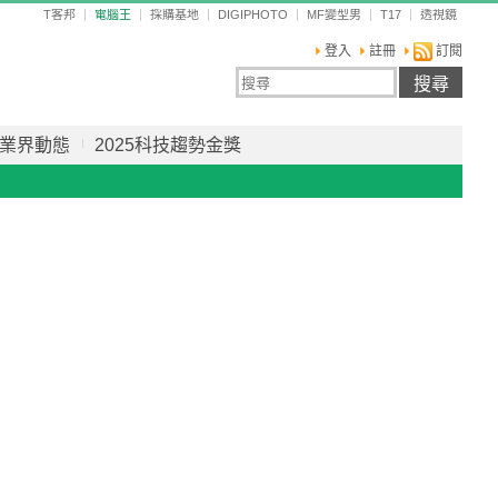
T客邦
電腦王
採購基地
DIGIPHOTO
MF變型男
T17
透視鏡
登入
註冊
訂閱
業界動態
2025科技趨勢金獎