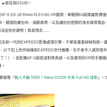
▲麻豆與D3100。
DX 18-55mm f3.5-5.6G VR鏡頭，單鏡頭Kit組建議售價
原廠腳架、鏡頭防塵包布、減壓肩帶，以及讓你扮悠閒的漁夫帽等贈品
都沒這些好康啊！真是殘念……
搭配全新一代的EXPEED2影像處理引擎，不單是畫素綽綽有餘，
，以下犯上的作掉幾款EXPEED世代機種，也不會令人感到意外。
威了！），並配備AF-S超音波對焦馬達，以及實用的VR防手震
擾。
預覽報導「
輸人不輸 550D！Nikon D3100 也有 Full HD 錄影
」一