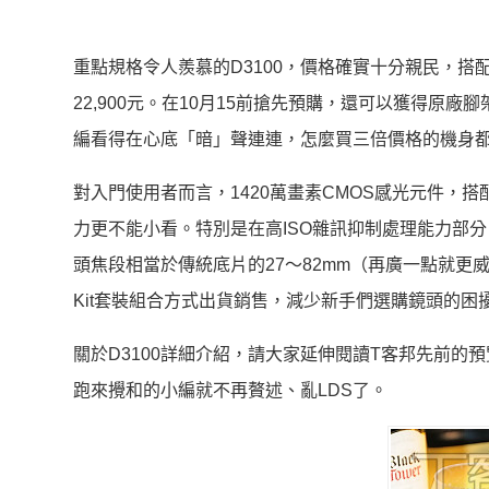
重點規格令人羨慕的D3100，價格確實十分親民，搭配AF-S 
22,900元。在10月15前搶先預購，還可以獲得
編看得在心底「暗」聲連連，怎麼買三倍價格的機身
對入門使用者而言，1420萬畫素CMOS感光元件，
力更不能小看。特別是在高ISO雜訊抑制處理能力部分
頭焦段相當於傳統底片的27～82mm（再廣一點就更
Kit套裝組合方式出貨銷售，減少新手們選購鏡頭的困
關於D3100詳細介紹，請大家延伸閱讀T客邦先前的
跑來攪和的小編就不再贅述、亂LDS了。