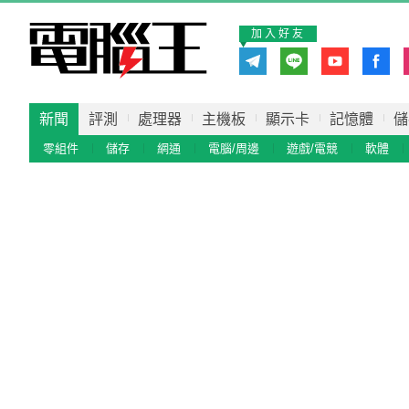
加入好友
新聞
評測
處理器
主機板
顯示卡
記憶體
儲
零組件
儲存
網通
電腦/周邊
遊戲/電競
軟體