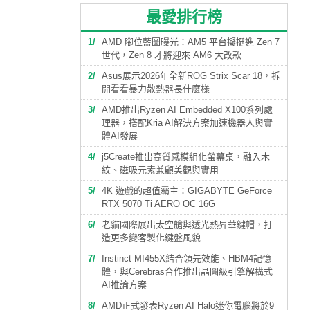
最愛排行榜
1
AMD 腳位藍圖曝光：AM5 平台擬挺進 Zen 7
世代，Zen 8 才將迎來 AM6 大改款
2
Asus展示2026年全新ROG Strix Scar 18，拆
開看看暴力散熱器長什麼樣
3
AMD推出Ryzen AI Embedded X100系列處
理器，搭配Kria AI解決方案加速機器人與實
體AI發展
4
j5Create推出高質感模組化螢幕桌，融入木
紋、磁吸元素兼顧美觀與實用
5
4K 遊戲的超值霸主：GIGABYTE GeForce
RTX 5070 Ti AERO OC 16G
6
老貓國際展出太空艙與透光熱昇華鍵帽，打
造更多變客製化鍵盤風貌
7
Instinct MI455X結合領先效能、HBM4記憶
體，與Cerebras合作推出晶圓級引擎解構式
AI推論方案
8
AMD正式發表Ryzen AI Halo迷你電腦將於9