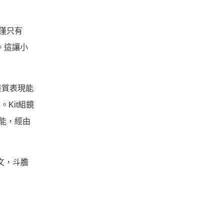
僅僅只有
。這讓小
畫質表現能
Kit組鏡
機能，經由
文，斗膽