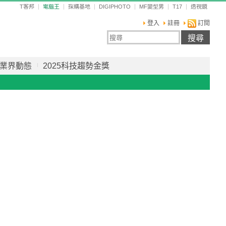
T客邦
電腦王
採購基地
DIGIPHOTO
MF變型男
T17
透視鏡
登入
註冊
訂閱
業界動態
2025科技趨勢金獎