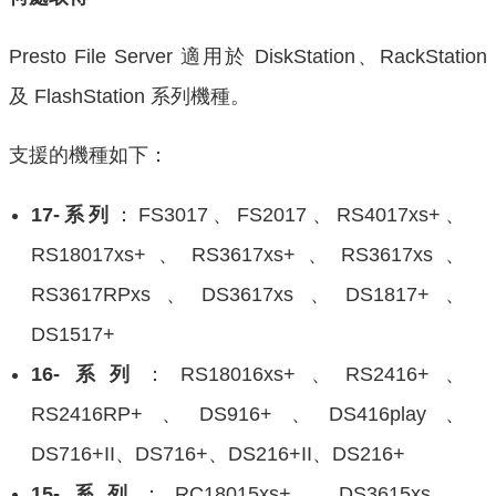
Presto File Server 適用於 DiskStation、RackStation
及 FlashStation 系列機種。
支援的機種如下：
17-
系列
：FS3017、FS2017、RS4017xs+、
RS18017xs+、RS3617xs+、RS3617xs、
RS3617RPxs、DS3617xs、DS1817+、
DS1517+
16-
系列
：RS18016xs+、RS2416+、
RS2416RP+、DS916+、DS416play、
DS716+II、DS716+、DS216+II、DS216+
15-
系列
：RC18015xs+、DS3615xs、