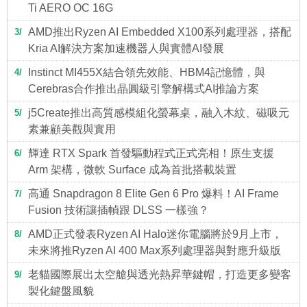
Ti AERO OC 16G
AMD推出Ryzen AI Embedded X100系列處理器，搭配
3
Kria AI解決方案加速機器人與實體AI發展
Instinct MI455X結合領先效能、HBM4記憶體，與
4
Cerebras合作推出晶圓級引擎解構式AI推論方案
j5Create推出高質感模組化螢幕桌，融入木紋、磁吸元
5
素兼顧美觀與實用
輝達 RTX Spark 首發驅動程式正式亮相！原生支援
6
Arm 架構，微軟 Surface 成為首批搭載裝置
高通 Snapdragon 8 Elite Gen 6 Pro 爆料！AI Frame
7
Fusion 技術讓插幀跟 DLSS 一樣強？
AMD正式發表Ryzen AI Halo迷你電腦將於9月上市，
8
未來將推Ryzen AI 400 Max系列處理器與對應升級版
老貓國際展出太空艙與透光熱昇華鍵帽，打造更多變客
9
製化鍵盤風貌