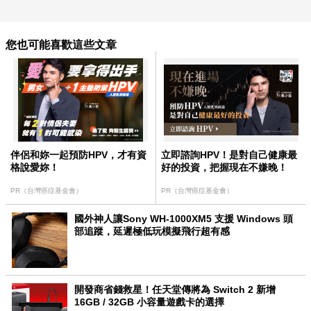
您也可能喜歡這些文章
伴侶和妳一起預防HPV，才有資
立即諮詢HPV！是對自己健康最
格說愛妳！
好的投資，把握現在不嫌晚！
PR（台灣癌症基金會）
PR（台灣癌症基金會）
國外神人讓Sony WH-1000XM5 支援 Windows 頭
部追蹤，延遲極低玩模擬飛行超有感
開發商省錢救星！任天堂傳將為 Switch 2 新增
16GB / 32GB 小容量遊戲卡的選擇