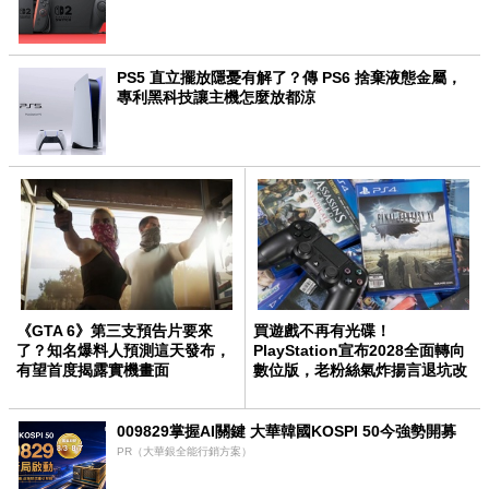
PS5 直立擺放隱憂有解了？傳 PS6 捨棄液態金屬，
專利黑科技讓主機怎麼放都涼
《GTA 6》第三支預告片要來
買遊戲不再有光碟！
了？知名爆料人預測這天發布，
PlayStation宣布2028全面轉向
有望首度揭露實機畫面
數位版，老粉絲氣炸揚言退坑改
玩 PC
009829掌握AI關鍵 大華韓國KOSPI 50今強勢開募
PR（大華銀全能行銷方案）