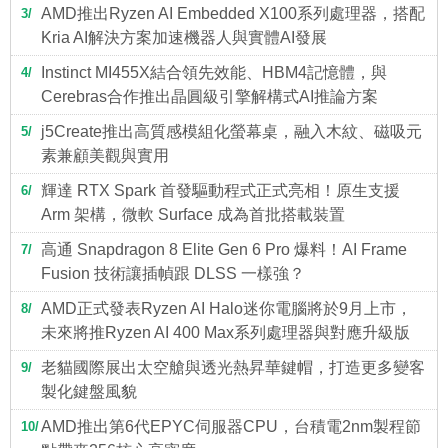
AMD推出Ryzen AI Embedded X100系列處理器，搭配
3
Kria AI解決方案加速機器人與實體AI發展
Instinct MI455X結合領先效能、HBM4記憶體，與
4
Cerebras合作推出晶圓級引擎解構式AI推論方案
j5Create推出高質感模組化螢幕桌，融入木紋、磁吸元
5
素兼顧美觀與實用
輝達 RTX Spark 首發驅動程式正式亮相！原生支援
6
Arm 架構，微軟 Surface 成為首批搭載裝置
高通 Snapdragon 8 Elite Gen 6 Pro 爆料！AI Frame
7
Fusion 技術讓插幀跟 DLSS 一樣強？
AMD正式發表Ryzen AI Halo迷你電腦將於9月上市，
8
未來將推Ryzen AI 400 Max系列處理器與對應升級版
老貓國際展出太空艙與透光熱昇華鍵帽，打造更多變客
9
製化鍵盤風貌
AMD推出第6代EPYC伺服器CPU，台積電2nm製程節
10