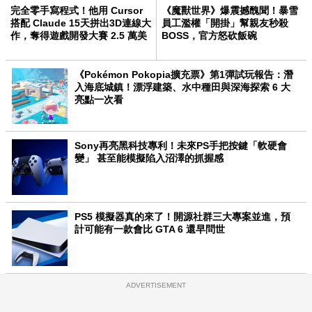
完全零手寫程式！他用 Cursor
《魔獸世界》爆震撼醜聞！暴雪
搭配 Claude 15天拼出3D連線大
員工濫權「開掛」幫親友秒殺
作，奪得遊戲開發大賽 2.5 萬美
BOSS，官方怒砍飯碗
元大獎
《Pokémon Pokopia擴充票》第1彈試玩報告：潛
入海底城鎮！漂浮建築、水中種田與深海探索 6 大
亮點一次看
Sony再亮黑科技專利！未來PS手把按鍵「軟硬會
變」 甚至能模擬陷入沼澤的抓握感
PS5 模擬器真的來了！開源社群三大專案並進，預
計可能有一款會比 GTA 6 還早問世
ADVERTISEMENT