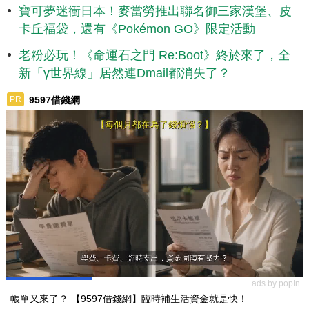
寶可夢迷衝日本！麥當勞推出聯名御三家漢堡、皮
卡丘福袋，還有《Pokémon GO》限定活動
老粉必玩！《命運石之門 Re:Boot》終於來了，全
新「γ世界線」居然連Dmail都消失了？
9597借錢網
PR
ads by popIn
帳單又來了？ 【9597借錢網】臨時補生活資金就是快！