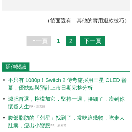
（後面還有：其他的實用退款技巧）
上一頁
1
2
下一頁
延伸閱讀
不只有 1080p！Switch 2 傳考慮採用三星 OLED 螢
幕，優缺點與預計上市日期完整分析
減肥首選，檸檬加它，堅持一週，腰細了，瘦到你
懷疑人生
PR・新素簡
腹部脂肪的「剋星」找到了，常吃這幾物，吃走大
肚囊，瘦出小蠻腰
PR・新素簡