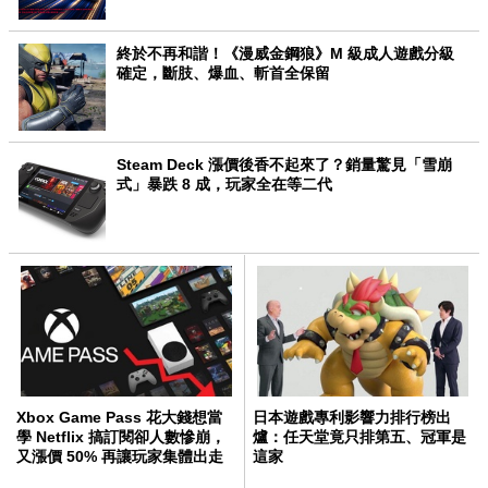
終於不再和諧！《漫威金鋼狼》M 級成人遊戲分級
確定，斷肢、爆血、斬首全保留
Steam Deck 漲價後香不起來了？銷量驚見「雪崩
式」暴跌 8 成，玩家全在等二代
Xbox Game Pass 花大錢想當
日本遊戲專利影響力排行榜出
學 Netflix 搞訂閱卻人數慘崩，
爐：任天堂竟只排第五、冠軍是
又漲價 50% 再讓玩家集體出走
這家