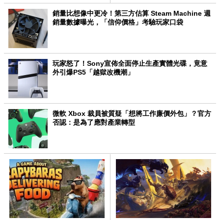
銷量比想像中更冷！第三方估算 Steam Machine 週
銷量數據曝光，「信仰價格」考驗玩家口袋
玩家怒了！Sony宣佈全面停止生產實體光碟，竟意
外引爆PS5「越獄改機潮」
微軟 Xbox 裁員被質疑「想將工作廉價外包」？官方
否認：是為了應對產業轉型