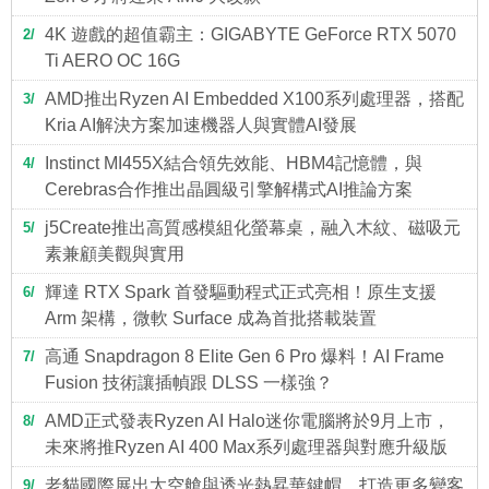
4K 遊戲的超值霸主：GIGABYTE GeForce RTX 5070
2
Ti AERO OC 16G
AMD推出Ryzen AI Embedded X100系列處理器，搭配
3
Kria AI解決方案加速機器人與實體AI發展
Instinct MI455X結合領先效能、HBM4記憶體，與
4
Cerebras合作推出晶圓級引擎解構式AI推論方案
j5Create推出高質感模組化螢幕桌，融入木紋、磁吸元
5
素兼顧美觀與實用
輝達 RTX Spark 首發驅動程式正式亮相！原生支援
6
Arm 架構，微軟 Surface 成為首批搭載裝置
高通 Snapdragon 8 Elite Gen 6 Pro 爆料！AI Frame
7
Fusion 技術讓插幀跟 DLSS 一樣強？
AMD正式發表Ryzen AI Halo迷你電腦將於9月上市，
8
未來將推Ryzen AI 400 Max系列處理器與對應升級版
老貓國際展出太空艙與透光熱昇華鍵帽，打造更多變客
9