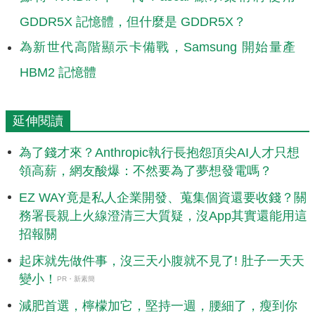
GDDR5X 記憶體，但什麼是 GDDR5X？
為新世代高階顯示卡備戰，Samsung 開始量產
HBM2 記憶體
延伸閱讀
為了錢才來？Anthropic執行長抱怨頂尖AI人才只想
領高薪，網友酸爆：不然要為了夢想發電嗎？
EZ WAY竟是私人企業開發、蒐集個資還要收錢？關
務署長親上火線澄清三大質疑，沒App其實還能用這
招報關
起床就先做件事，沒三天小腹就不見了! 肚子一天天
變小！
PR・新素簡
減肥首選，檸檬加它，堅持一週，腰細了，瘦到你