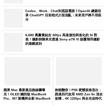
Codex、Work、Chat到底該選誰？OpenAI 總裁坦
承 ChatGPT 目前程式介面混亂：未來用戶將不用區
分
6,680 萬畫素結合 30fps 高速連拍與進化的 AI 對
焦！攝影師陳承光透過 Sony α7R VI 顛覆飛羽攝影
的遊戲規則
蘋果 Mac 最新產品路線圖曝
效能翻倍！PS6 硬體規格流出：
光！OLED 觸控版 MacBook
跳過四代改用 AMD Zen 6c 混合
Pro、M7 新機與全新 MacBook
架構，4K 120fps 與全光追時代
Neo 蓄勢待發
來臨