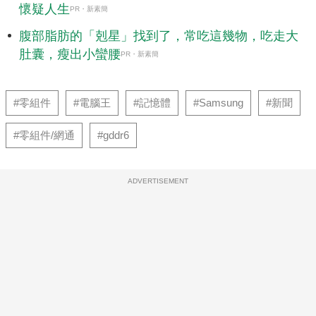
懷疑人生
PR・新素簡
腹部脂肪的「剋星」找到了，常吃這幾物，吃走大
肚囊，瘦出小蠻腰
PR・新素簡
#零組件
#電腦王
#記憶體
#Samsung
#新聞
#零組件/網通
#gddr6
ADVERTISEMENT