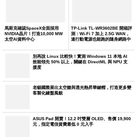
馬斯克確認SpaceX全面採用
TP-Link TL-WR3602BE 開箱評
NVIDIA晶片！打造10,000 MW
測：Wi-Fi 7 加上 2.5G WAN，
太空AI資料中心
連行動電源也能跑的隨身網路中
心
別再說 Linux 比較快！實測 Windows 11 本地 AI
效能領先 50% 以上，關鍵在 DirectML 與 NPU 支
援度
老貓國際展出太空艙與透光熱昇華鍵帽，打造更多變
客製化鍵盤風貌
ASUS Pad 開賣！12.2 吋雙層 OLED、售價 19,900
元，指定電信資費最低 0 元入手