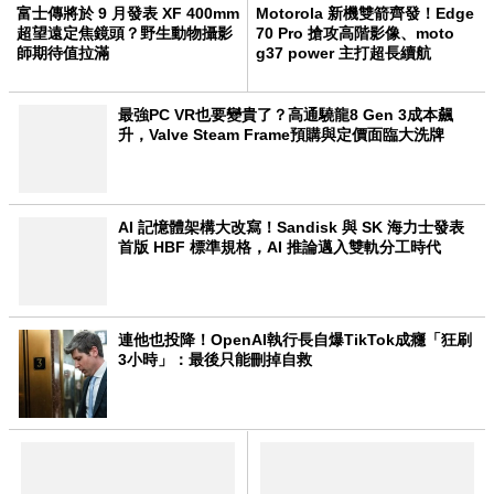
富士傳將於 9 月發表 XF 400mm
Motorola 新機雙箭齊發！Edge
超望遠定焦鏡頭？野生動物攝影
70 Pro 搶攻高階影像、moto
師期待值拉滿
g37 power 主打超長續航
最強PC VR也要變貴了？高通驍龍8 Gen 3成本飆
升，Valve Steam Frame預購與定價面臨大洗牌
AI 記憶體架構大改寫！Sandisk 與 SK 海力士發表
首版 HBF 標準規格，AI 推論邁入雙軌分工時代
連他也投降！OpenAI執行長自爆TikTok成癮「狂刷
3小時」：最後只能刪掉自救