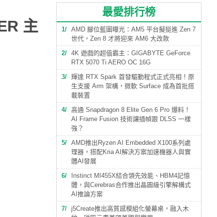
最愛排行榜
ER 主
1
AMD 腳位藍圖曝光：AM5 平台擬挺進 Zen 7
世代，Zen 8 才將迎來 AM6 大改款
2
4K 遊戲的超值霸主：GIGABYTE GeForce
RTX 5070 Ti AERO OC 16G
3
輝達 RTX Spark 首發驅動程式正式亮相！原
生支援 Arm 架構，微軟 Surface 成為首批搭
載裝置
4
高通 Snapdragon 8 Elite Gen 6 Pro 爆料！
AI Frame Fusion 技術讓插幀跟 DLSS 一樣
強？
5
AMD推出Ryzen AI Embedded X100系列處
理器，搭配Kria AI解決方案加速機器人與實
體AI發展
6
Instinct MI455X結合領先效能、HBM4記憶
體，與Cerebras合作推出晶圓級引擎解構式
AI推論方案
7
j5Create推出高質感模組化螢幕桌，融入木