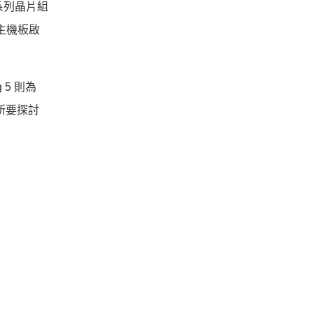
 系列晶片組
主機板啟
 5 則為
所要探討