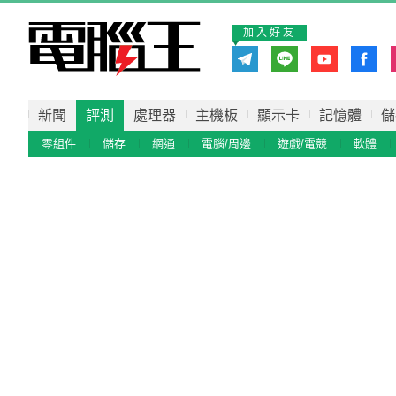
加入好友
新聞
評測
處理器
主機板
顯示卡
記憶體
儲
零組件
儲存
網通
電腦/周邊
遊戲/電競
軟體