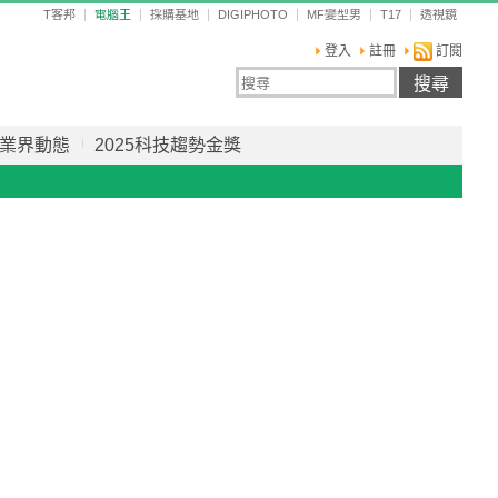
T客邦
電腦王
採購基地
DIGIPHOTO
MF變型男
T17
透視鏡
登入
註冊
訂閱
業界動態
2025科技趨勢金獎