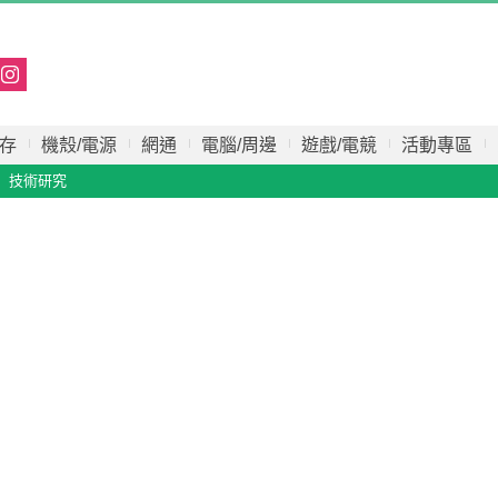
存
機殼/電源
網通
電腦/周邊
遊戲/電競
活動專區
技術研究