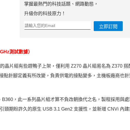
掌握最熱門的科技話題、網路動態，
升級你的科技原力！
立即訂閱
1 GHz測試數據）
對應的晶片組有些趕鴨子上架，僅利用 Z270 晶片組易名為 Z370 
51 接點針腳定義有所改變，負責供電的接點變多，主機板廠商也
 H370、B360，此一系列晶片組才算不負改朝換代之名，製程採用與
盼許久的原生 USB 3.1 Gen2 支援性，並新增 CNVi 內