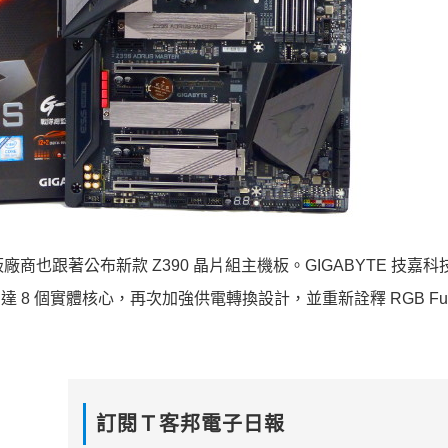
機板廠商也跟著公布新款 Z390 晶片組主機板。GIGABYTE 技嘉
高達 8 個實體核心，再次加強供電轉換設計，並重新詮釋 RGB Fusi
訂閱Ｔ客邦電子日報