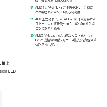
紋、磁吸元素兼顧美觀與實用
8
AMD推出第6代EPYC伺服器CPU，台積電
2nm製程節點帶來256核心高密度
9
AMD正式發表Ryzen AI Halo迷你電腦將於9
月上市，未來將推Ryzen AI 400 Max系列處
理器與對應升級版
10
AMD於Advancing AI 2026大會正式推出表
Helios機櫃級AI解決方案，叫板效能與經濟效
益超越NVIDIA
科技推出
on LED