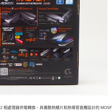
2 相處理器供電轉換、具備散熱鰭片和熱導管直觸設計的 MOSFE