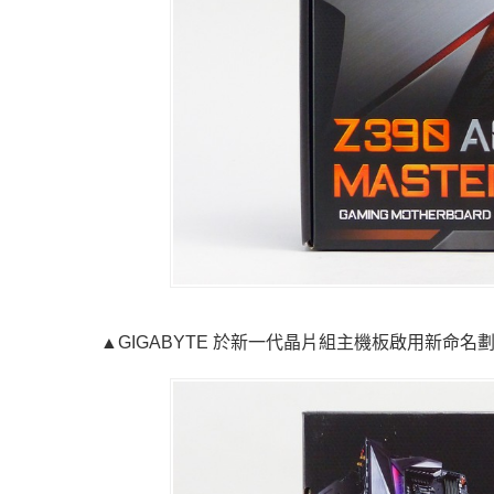
▲GIGABYTE 於新一代晶片組主機板啟用新命名劃