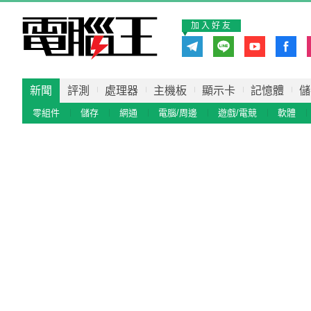
加入好友
新聞
評測
處理器
主機板
顯示卡
記憶體
儲
零組件
儲存
網通
電腦/周邊
遊戲/電競
軟體