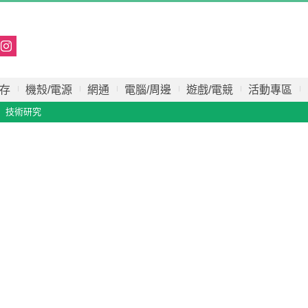
存
機殼/電源
網通
電腦/周邊
遊戲/電競
活動專區
技術研究