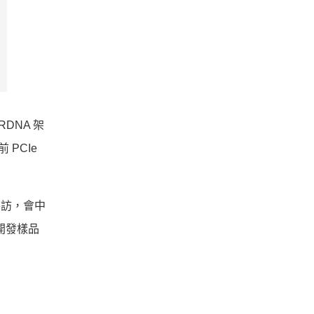
RDNA 架
 PCIe
部參訪，會中
容量開發樣品