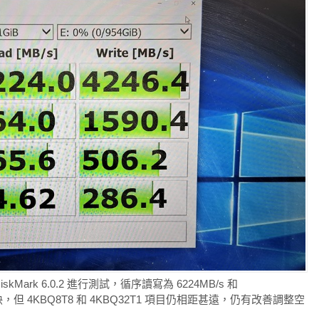
lDiskMark 6.0.2 進行測試，循序讀寫為 6224MB/s 和
SD 更快，但 4KBQ8T8 和 4KBQ32T1 項目仍相距甚遠，仍有改善調整空