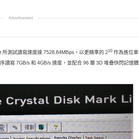
10
eter 所測試讀寫速度達 7528.84MBps，以更精準的 2
作為進位單
到循序讀寫 7GB/s 和 4GB/s 速度，並配合 96 層 3D 堆疊快閃記