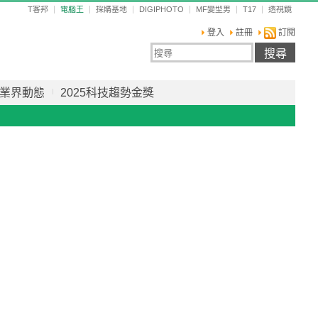
T客邦
電腦王
採購基地
DIGIPHOTO
MF變型男
T17
透視鏡
登入
註冊
訂閱
業界動態
2025科技趨勢金獎