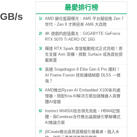
最愛排行榜
GB/s
1
AMD 腳位藍圖曝光：AM5 平台擬挺進 Zen 7
世代，Zen 8 才將迎來 AM6 大改款
2
4K 遊戲的超值霸主：GIGABYTE GeForce
RTX 5070 Ti AERO OC 16G
3
輝達 RTX Spark 首發驅動程式正式亮相！原
生支援 Arm 架構，微軟 Surface 成為首批搭
載裝置
4
高通 Snapdragon 8 Elite Gen 6 Pro 爆料！
AI Frame Fusion 技術讓插幀跟 DLSS 一樣
強？
5
AMD推出Ryzen AI Embedded X100系列處
理器，搭配Kria AI解決方案加速機器人與實
體AI發展
6
Instinct MI455X結合領先效能、HBM4記憶
體，與Cerebras合作推出晶圓級引擎解構式
AI推論方案
7
j5Create推出高質感模組化螢幕桌，融入木