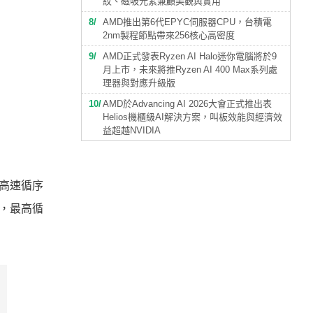
紋、磁吸元素兼顧美觀與實用
8
AMD推出第6代EPYC伺服器CPU，台積電
2nm製程節點帶來256核心高密度
9
AMD正式發表Ryzen AI Halo迷你電腦將於9
月上市，未來將推Ryzen AI 400 Max系列處
理器與對應升級版
10
AMD於Advancing AI 2026大會正式推出表
Helios機櫃級AI解決方案，叫板效能與經濟效
益超越NVIDIA
組，高速循序
樣品，最高循