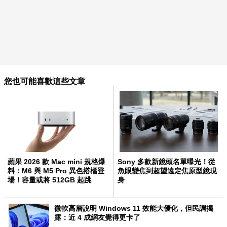
您也可能喜歡這些文章
蘋果 2026 款 Mac mini 規格爆
Sony 多款新鏡頭名單曝光！從
料：M6 與 M5 Pro 異色搭檔登
魚眼變焦到超望遠定焦原型鏡現
場！容量或將 512GB 起跳
身
微軟高層說明 Windows 11 效能大優化，但民調揭
露：近 4 成網友覺得更卡了