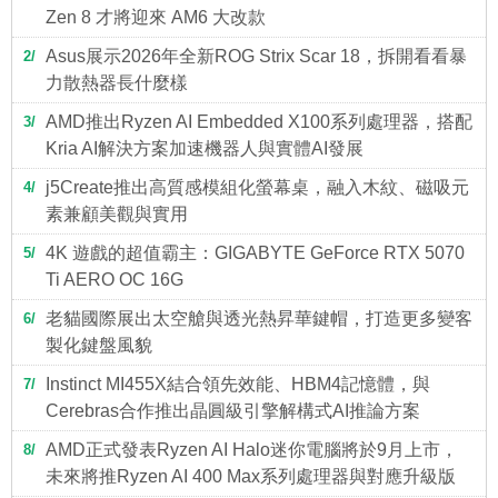
Zen 8 才將迎來 AM6 大改款
Asus展示2026年全新ROG Strix Scar 18，拆開看看暴
2
力散熱器長什麼樣
AMD推出Ryzen AI Embedded X100系列處理器，搭配
3
Kria AI解決方案加速機器人與實體AI發展
j5Create推出高質感模組化螢幕桌，融入木紋、磁吸元
4
素兼顧美觀與實用
4K 遊戲的超值霸主：GIGABYTE GeForce RTX 5070
5
Ti AERO OC 16G
老貓國際展出太空艙與透光熱昇華鍵帽，打造更多變客
6
製化鍵盤風貌
Instinct MI455X結合領先效能、HBM4記憶體，與
7
Cerebras合作推出晶圓級引擎解構式AI推論方案
AMD正式發表Ryzen AI Halo迷你電腦將於9月上市，
8
未來將推Ryzen AI 400 Max系列處理器與對應升級版