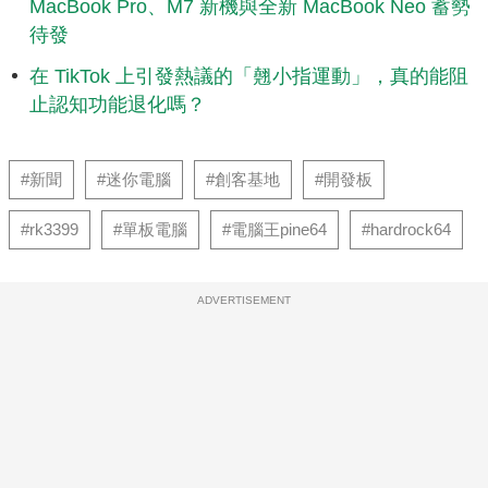
MacBook Pro、M7 新機與全新 MacBook Neo 蓄勢
待發
在 TikTok 上引發熱議的「翹小指運動」，真的能阻
止認知功能退化嗎？
#新聞
#迷你電腦
#創客基地
#開發板
#rk3399
#單板電腦
#電腦王pine64
#hardrock64
ADVERTISEMENT