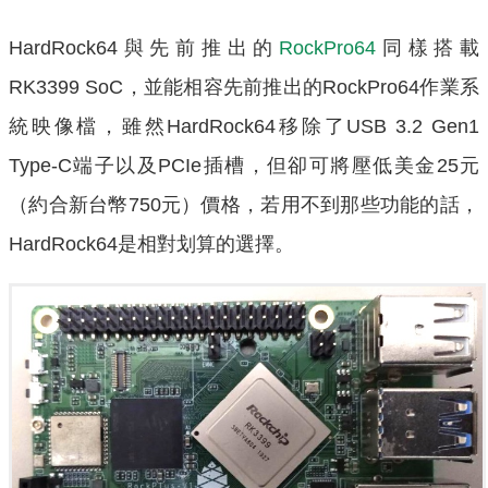
HardRock64與先前推出的
RockPro64
同樣搭載
RK3399 SoC，並能相容先前推出的RockPro64作業系
統映像檔，雖然HardRock64移除了USB 3.2 Gen1
Type-C端子以及PCIe插槽，但卻可將壓低美金25元
（約合新台幣750元）價格，若用不到那些功能的話，
HardRock64是相對划算的選擇。