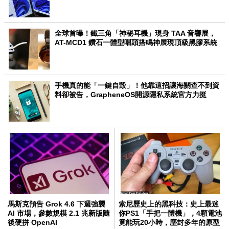
全球首曝！鐵三角「神秘耳機」現身 TAA 音響展，
AT-MCD1 鑽石一體型唱頭搭鳴神展現頂級黑膠系統
手機真的能「一鍵自毀」！他靠這招讓海關查不到資
料卻被告，GrapheneOS開源隱私系統官方力挺
馬斯克預告 Grok 4.6 下週強襲
索尼歷史上的黑科技：史上最迷
AI 市場，參數規模 2.1 兆新版隨
你PS1「手把一體機」，4顆電池
後硬拼 OpenAI
竟能玩20小時，塵封多年的原型