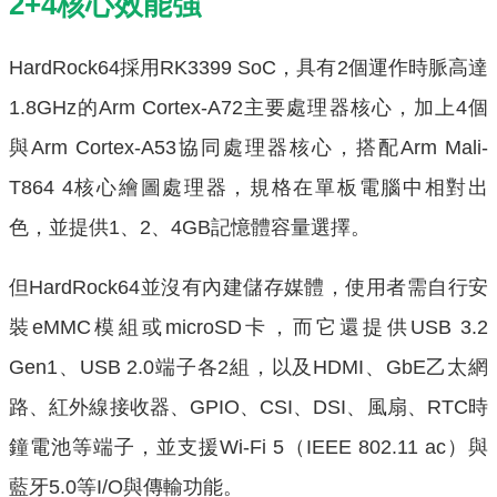
2+4核心效能強
HardRock64採用RK3399 SoC，具有2個運作時脈高達
1.8GHz的Arm Cortex-A72主要處理器核心，加上4個
與Arm Cortex-A53協同處理器核心，搭配Arm Mali-
T864 4核心繪圖處理器，規格在單板電腦中相對出
色，並提供1、2、4GB記憶體容量選擇。
但HardRock64並沒有內建儲存媒體，使用者需自行安
裝eMMC模組或microSD卡，而它還提供USB 3.2
Gen1、USB 2.0端子各2組，以及HDMI、GbE乙太網
路、紅外線接收器、GPIO、CSI、DSI、風扇、RTC時
鐘電池等端子，並支援Wi-Fi 5（IEEE 802.11 ac）與
藍牙5.0等I/O與傳輸功能。