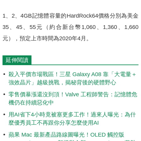
1、2、4GB記憶體容量的HardRock64價格分別為美金
35、45、55元（約合新台幣1,060、1,360、1,660
元），預定上市時間為2020年4月。
延伸閱讀
殺入平價市場戰區！三星 Galaxy A08 靠「大電量＋
強效晶片」越級挑戰，揭秘背後的硬體野心
零售價暴漲還沒到頂！Valve 工程師警告：記憶體危
機仍在持續惡化中
用AI省下4小時竟被塞更多工作！過來人曝光：為什
麼優秀員工不再跟你分享怎麼使用AI
蘋果 Mac 最新產品路線圖曝光！OLED 觸控版