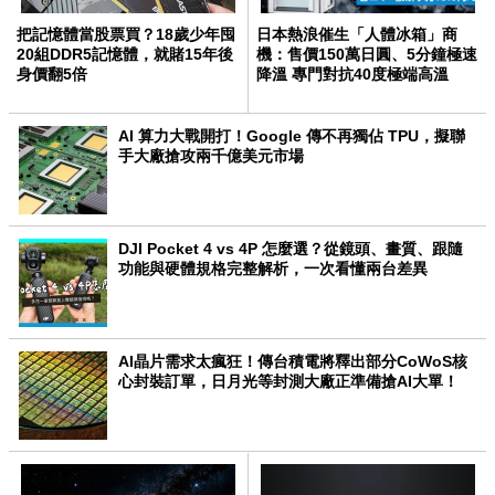
把記憶體當股票買？18歲少年囤
日本熱浪催生「人體冰箱」商
20組DDR5記憶體，就賭15年後
機：售價150萬日圓、5分鐘極速
身價翻5倍
降溫 專門對抗40度極端高溫
AI 算力大戰開打！Google 傳不再獨佔 TPU，擬聯
手大廠搶攻兩千億美元市場
DJI Pocket 4 vs 4P 怎麼選？從鏡頭、畫質、跟隨
功能與硬體規格完整解析，一次看懂兩台差異
AI晶片需求太瘋狂！傳台積電將釋出部分CoWoS核
心封裝訂單，日月光等封測大廠正準備搶AI大單！