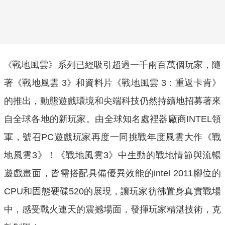
戰地風雲》系列已經吸引超過一千兩百萬個玩家，隨
《
著《戰地風雲
3
》和資料片《戰地風雲
3
：重返卡肯》
的推出，
動態遊戲環境和尖端科技仍然持續地招募著來
自全球各地的新玩家。
由全球知名處裡器廠商
INTEL
領
軍，號召
PC
遊戲玩家再度一同挑戰年度風雲大作《戰
地風雲
3
》！《戰地風雲
3
》中生動的戰地情節與流暢
遊戲畫面，皆需搭配具備優異效能的
intel 2011腳位的
CPU和固態硬碟520
的展現，讓玩家彷彿置身真實戰場
中，感受戰火連天的震撼場面，發揮玩家精湛技術，克