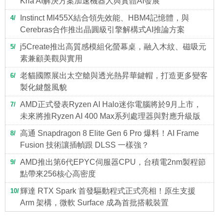
Kria AI解決方案加速機器人與實體AI發展
Instinct MI455X結合領先效能、HBM4記憶體，與
4
Cerebras合作推出晶圓級引擎解構式AI推論方案
j5Create推出高質感模組化螢幕桌，融入木紋、磁吸元
5
素兼顧美觀與實用
老貓國際展出太空艙與透光熱昇華鍵帽，打造更多變客
6
製化鍵盤風貌
AMD正式發表Ryzen AI Halo迷你電腦將於9月上市，
7
未來將推Ryzen AI 400 Max系列處理器與對應升級版
高通 Snapdragon 8 Elite Gen 6 Pro 爆料！AI Frame
8
Fusion 技術讓插幀跟 DLSS 一樣強？
AMD推出第6代EPYC伺服器CPU，台積電2nm製程節
9
點帶來256核心高密度
輝達 RTX Spark 首發驅動程式正式亮相！原生支援
10
Arm 架構，微軟 Surface 成為首批搭載裝置