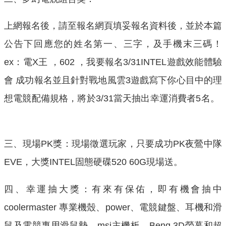
上網報名後，請至報名網頁填妥報名資料後，並於本篇
公告下回應您的姓名第一、三字，及手機末三碼！
ex：電X王 ，602 ，我要報名3/31INTEL遊戲效能體驗
會 成功報名並且針對戰地風雲3遊戲寫下你心目中的理
想電競配備規格，將於3/31當天抽出幸運消費者5名。
三、現場PK獎：現場徵選玩家，只要成功PK夜鶯中隊
EVE，大獎INTEL固態硬碟520 60G現場送。
四、幸運抽大獎：有來有保佑，即有機會抽中
coolermaster 專業機殼、power、電競鍵盤、耳機和滑
鼠及電競專用滑鼠墊、msi主機板、Benq 3D螢幕和超