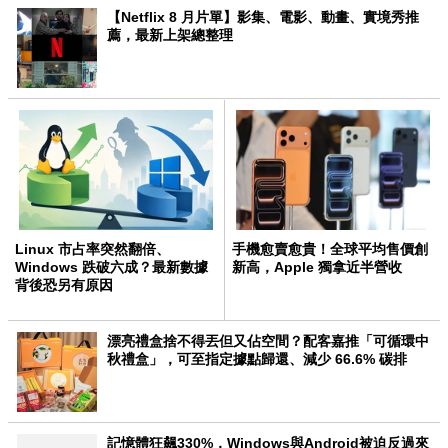
【Netflix 8 月片單】影集、電影、動畫、實境秀推
薦，最新上架總整理
Linux 市占率突然翻倍、
手機愈賣愈貴！全球平均售價創
Windows 跌破六成？最新數據
新高，Apple 獨拿近半營收
背後恐另有原因
漂亮禮盒捨不得丟但又佔空間？配客嘉推「可循環中
秋禮盒」，可至指定據點歸還、減少 66.6% 碳排
記憶體狂飆330%，Windows與Android被迫反過來