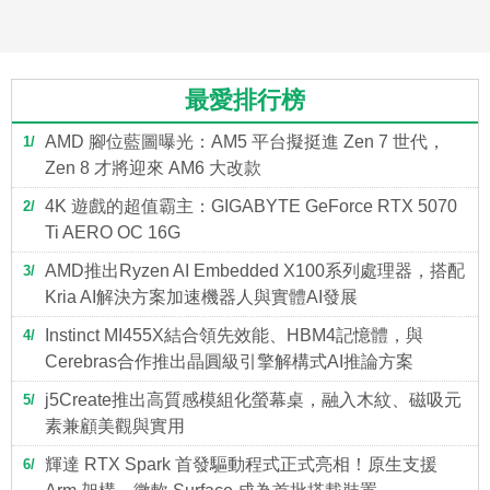
最愛排行榜
AMD 腳位藍圖曝光：AM5 平台擬挺進 Zen 7 世代，
1
Zen 8 才將迎來 AM6 大改款
4K 遊戲的超值霸主：GIGABYTE GeForce RTX 5070
2
Ti AERO OC 16G
AMD推出Ryzen AI Embedded X100系列處理器，搭配
3
Kria AI解決方案加速機器人與實體AI發展
Instinct MI455X結合領先效能、HBM4記憶體，與
4
Cerebras合作推出晶圓級引擎解構式AI推論方案
j5Create推出高質感模組化螢幕桌，融入木紋、磁吸元
5
素兼顧美觀與實用
輝達 RTX Spark 首發驅動程式正式亮相！原生支援
6