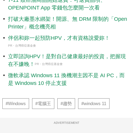
7-11 致癌油商品開始退費：可退費品項、
OPENPOINT App 零錢包怎麼開一次看
打破大廠墨水綁架！開源、無 DRM 限制的「Open
Printer」概念機亮相
伴侶和妳一起預防HPV，才有資格說愛妳！
PR・台灣癌症基金會
立即諮詢HPV！是對自己健康最好的投資，把握現
在不嫌晚！
PR・台灣癌症基金會
微軟承認 Windows 11 換機潮主因不是 AI PC，而
是 Windows 10 停止支援
#Windows
#電腦王
#趨勢
#windows 11
ADVERTISEMENT