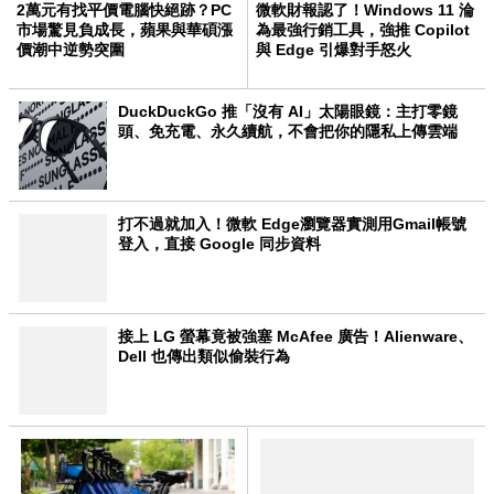
2萬元有找平價電腦快絕跡？PC
微軟財報認了！Windows 11 淪
市場驚見負成長，蘋果與華碩漲
為最強行銷工具，強推 Copilot
價潮中逆勢突圍
與 Edge 引爆對手怒火
DuckDuckGo 推「沒有 AI」太陽眼鏡：主打零鏡
頭、免充電、永久續航，不會把你的隱私上傳雲端
打不過就加入！微軟 Edge瀏覽器實測用Gmail帳號
登入，直接 Google 同步資料
接上 LG 螢幕竟被強塞 McAfee 廣告！Alienware、
Dell 也傳出類似偷裝行為