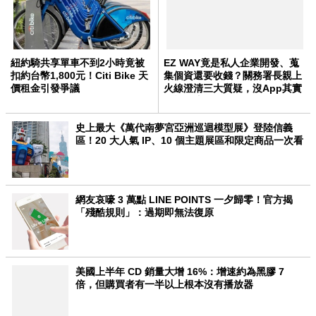
紐約騎共享單車不到2小時竟被
EZ WAY竟是私人企業開發、蒐
扣約台幣1,800元！Citi Bike 天
集個資還要收錢？關務署長親上
價租金引發爭議
火線澄清三大質疑，沒App其實
還能用這招報關
史上最大《萬代南夢宮亞洲巡迴模型展》登陸信義
區！20 大人氣 IP、10 個主題展區和限定商品一次看
網友哀嚎 3 萬點 LINE POINTS 一夕歸零！官方揭
「殘酷規則」：過期即無法復原
美國上半年 CD 銷量大增 16%：增速約為黑膠 7
倍，但購買者有一半以上根本沒有播放器