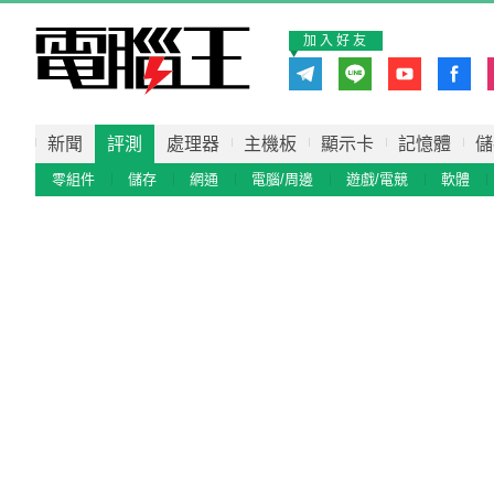
加入好友
新聞
評測
處理器
主機板
顯示卡
記憶體
儲
零組件
儲存
網通
電腦/周邊
遊戲/電競
軟體