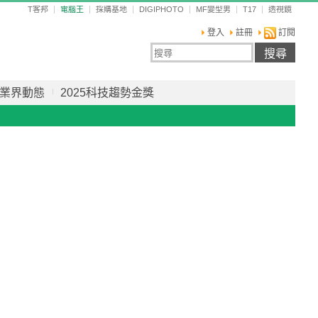
T客邦
電腦王
採購基地
DIGIPHOTO
MF變型男
T17
透視鏡
登入
註冊
訂閱
業界動態
2025科技趨勢金獎