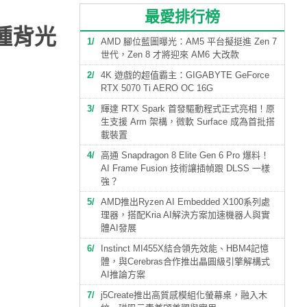
最愛排行榜
萬種背光
1
AMD 腳位藍圖曝光：AM5 平台擬挺進 Zen 7
世代，Zen 8 才將迎來 AM6 大改款
2
4K 遊戲的超值霸主：GIGABYTE GeForce
RTX 5070 Ti AERO OC 16G
3
輝達 RTX Spark 首發驅動程式正式亮相！原
生支援 Arm 架構，微軟 Surface 成為首批搭
載裝置
4
高通 Snapdragon 8 Elite Gen 6 Pro 爆料！
AI Frame Fusion 技術讓插幀跟 DLSS 一樣
強？
5
AMD推出Ryzen AI Embedded X100系列處
理器，搭配Kria AI解決方案加速機器人與實
體AI發展
6
Instinct MI455X結合領先效能、HBM4記憶
體，與Cerebras合作推出晶圓級引擎解構式
AI推論方案
7
j5Create推出高質感模組化螢幕桌，融入木