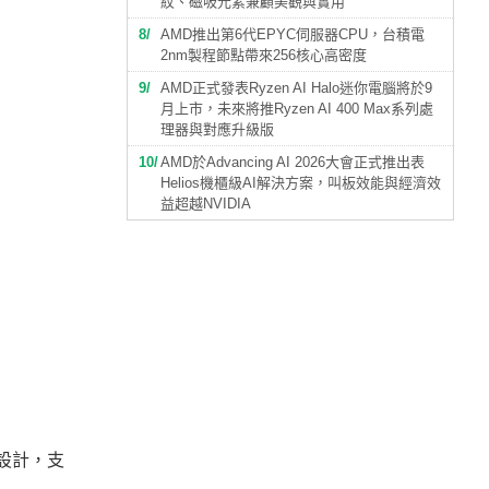
紋、磁吸元素兼顧美觀與實用
8
AMD推出第6代EPYC伺服器CPU，台積電
2nm製程節點帶來256核心高密度
9
AMD正式發表Ryzen AI Halo迷你電腦將於9
月上市，未來將推Ryzen AI 400 Max系列處
理器與對應升級版
10
AMD於Advancing AI 2026大會正式推出表
Helios機櫃級AI解決方案，叫板效能與經濟效
益超越NVIDIA
膜式設計，支