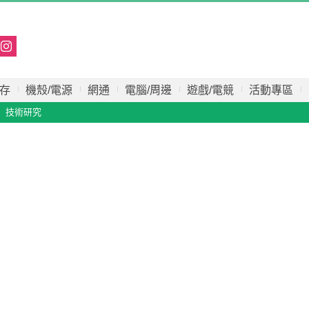
存
機殼/電源
網通
電腦/周邊
遊戲/電競
活動專區
技術研究