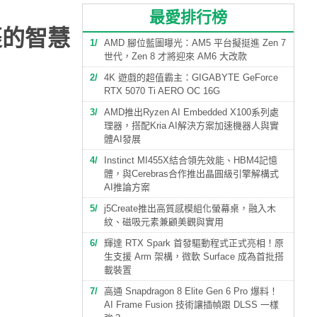
最愛排行榜
裹的智慧
1
AMD 腳位藍圖曝光：AM5 平台擬挺進 Zen 7
世代，Zen 8 才將迎來 AM6 大改款
2
4K 遊戲的超值霸主：GIGABYTE GeForce
RTX 5070 Ti AERO OC 16G
3
AMD推出Ryzen AI Embedded X100系列處
理器，搭配Kria AI解決方案加速機器人與實
體AI發展
4
Instinct MI455X結合領先效能、HBM4記憶
體，與Cerebras合作推出晶圓級引擎解構式
AI推論方案
5
j5Create推出高質感模組化螢幕桌，融入木
紋、磁吸元素兼顧美觀與實用
6
輝達 RTX Spark 首發驅動程式正式亮相！原
生支援 Arm 架構，微軟 Surface 成為首批搭
載裝置
7
高通 Snapdragon 8 Elite Gen 6 Pro 爆料！
AI Frame Fusion 技術讓插幀跟 DLSS 一樣