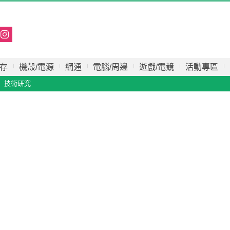
存
機殼/電源
網通
電腦/周邊
遊戲/電競
活動專區
技術研究