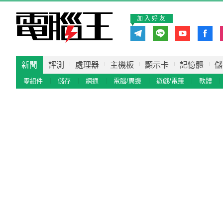
加入好友
新聞
評測
處理器
主機板
顯示卡
記憶體
儲
零組件
儲存
網通
電腦/周邊
遊戲/電競
軟體