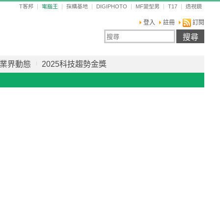
T客邦
電腦王
採購基地
DIGIPHOTO
MF變型男
T17
透視鏡
登入
註冊
訂閱
業界動態
2025科技趨勢金獎