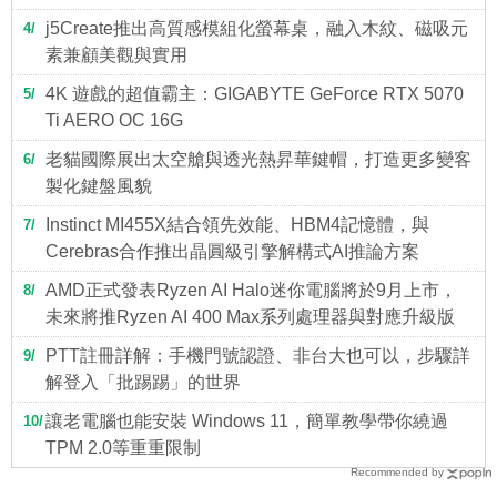
j5Create推出高質感模組化螢幕桌，融入木紋、磁吸元
4
素兼顧美觀與實用
4K 遊戲的超值霸主：GIGABYTE GeForce RTX 5070
5
Ti AERO OC 16G
老貓國際展出太空艙與透光熱昇華鍵帽，打造更多變客
6
製化鍵盤風貌
Instinct MI455X結合領先效能、HBM4記憶體，與
7
Cerebras合作推出晶圓級引擎解構式AI推論方案
AMD正式發表Ryzen AI Halo迷你電腦將於9月上市，
8
未來將推Ryzen AI 400 Max系列處理器與對應升級版
PTT註冊詳解：手機門號認證、非台大也可以，步驟詳
9
解登入「批踢踢」的世界
讓老電腦也能安裝 Windows 11，簡單教學帶你繞過
10
TPM 2.0等重重限制
Recommended by