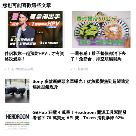
您也可能喜歡這些文章
伴侶和妳一起預防HPV，才有資
一週有感！肚子整個都消下去
格說愛妳！
了！免節食，排空順暢就夠
PR（台灣癌症基金會）
PR（新素簡）
Sony 多款新鏡頭名單曝光！從魚眼變焦到超望遠定
焦原型鏡現身
GitHub 狂攬 4 萬星！Headroom 開源工具幫開發
者省下 70 萬美元 API 費，Token 消耗暴降 92%