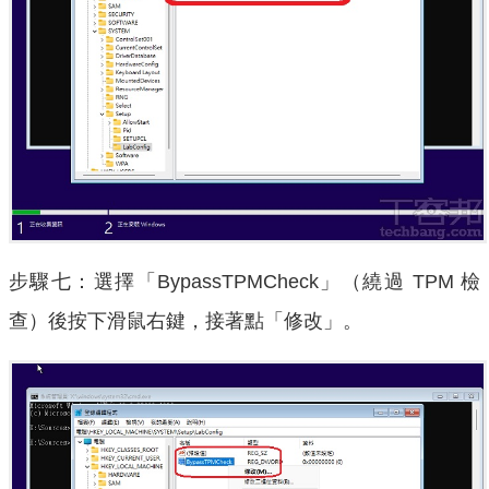
步驟七：選擇「BypassTPMCheck」（繞過 TPM 檢
查）後按下滑鼠右鍵，接著點「修改」。