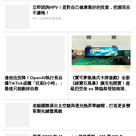
立即諮詢HPV！是對自己健康最好的投資，把握現在
不嫌晚！
PR（台灣癌症基金會）
連他也投降！OpenAI執行長自
《寶可夢集換式卡牌遊戲》全新
爆TikTok成癮「狂刷3小時」：
《綠寶石風暴》擴充包開賣！超
最後只能刪掉自救
級烈空坐 ex 降臨祭登陸南港、
舞龍在台首秀
老貓國際展出太空艙與透光熱昇華鍵帽，打造更多變
客製化鍵盤風貌