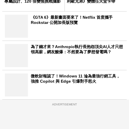
專屬設計、120 倍變焦挑戰攝影
利歐兄弟》變體任天堂卡帶
極限
《GTA 6》最新畫面要來了！Netflix 首度攜手
Rockstar 公開加長版預覽
為了錢才來？Anthropic執行長抱怨頂尖AI人才只想
領高薪，網友酸爆：不然要為了夢想發電嗎？
微軟財報認了！Windows 11 淪為最強行銷工具，
強推 Copilot 與 Edge 引爆對手怒火
ADVERTISEMENT