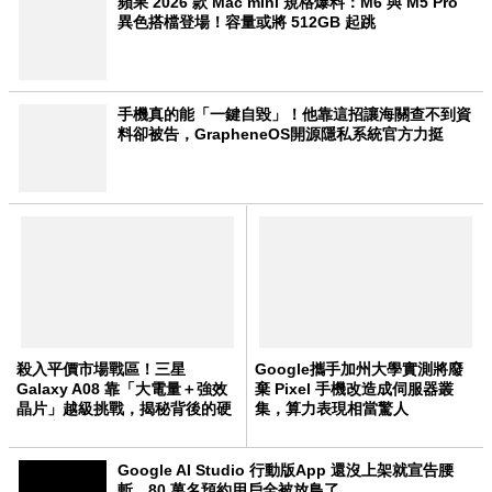
蘋果 2026 款 Mac mini 規格爆料：M6 與 M5 Pro
異色搭檔登場！容量或將 512GB 起跳
手機真的能「一鍵自毀」！他靠這招讓海關查不到資
料卻被告，GrapheneOS開源隱私系統官方力挺
殺入平價市場戰區！三星
Google攜手加州大學實測將廢
Galaxy A08 靠「大電量＋強效
棄 Pixel 手機改造成伺服器叢
晶片」越級挑戰，揭秘背後的硬
集，算力表現相當驚人
體野心
Google AI Studio 行動版App 還沒上架就宣告腰
斬，80 萬名預約用戶全被放鳥了