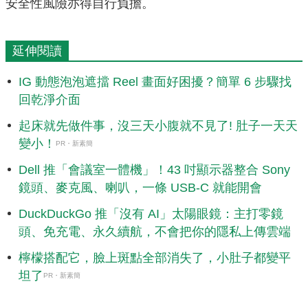
安全性風險亦得自行負擔。
延伸閱讀
IG 動態泡泡遮擋 Reel 畫面好困擾？簡單 6 步驟找
回乾淨介面
起床就先做件事，沒三天小腹就不見了! 肚子一天天
變小！
PR・新素簡
Dell 推「會議室一體機」！43 吋顯示器整合 Sony
鏡頭、麥克風、喇叭，一條 USB-C 就能開會
DuckDuckGo 推「沒有 AI」太陽眼鏡：主打零鏡
頭、免充電、永久續航，不會把你的隱私上傳雲端
檸檬搭配它，臉上斑點全部消失了，小肚子都變平
坦了
PR・新素簡