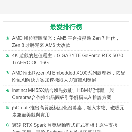
最愛排行榜
AMD 腳位藍圖曝光：AM5 平台擬挺進 Zen 7 世代，
1
Zen 8 才將迎來 AM6 大改款
4K 遊戲的超值霸主：GIGABYTE GeForce RTX 5070
2
Ti AERO OC 16G
AMD推出Ryzen AI Embedded X100系列處理器，搭配
3
Kria AI解決方案加速機器人與實體AI發展
Instinct MI455X結合領先效能、HBM4記憶體，與
4
Cerebras合作推出晶圓級引擎解構式AI推論方案
j5Create推出高質感模組化螢幕桌，融入木紋、磁吸元
5
素兼顧美觀與實用
輝達 RTX Spark 首發驅動程式正式亮相！原生支援
6