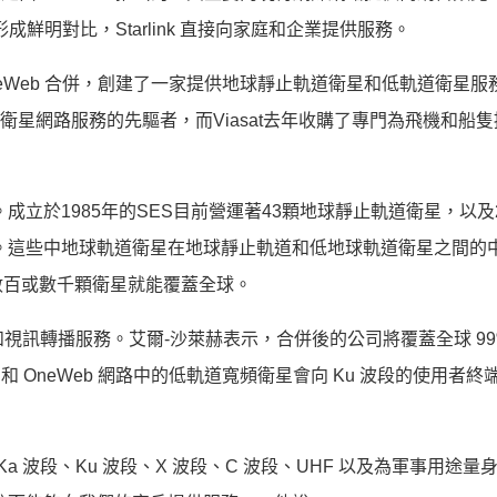
形成鮮明對比，Starlink 直接向家庭和企業提供服務。
 OneWeb 合併，創建了一家提供地球靜止軌道衛星和低軌道衛星
供衛星網路服務的先驅者，而Viasat去年收購了專門為飛機和船
同。成立於1985年的SES目前營運著43顆地球靜止軌道衛星，以及
。這些中地球軌道衛星在地球靜止軌道和低地球軌道衛星之間的
數百或數千顆衛星就能覆蓋全球。
於電視和視訊轉播服務。艾爾-沙萊赫表示，合併後的公司將覆蓋全球 99
k 和 OneWeb 網路中的低軌道寬頻衛星會向 Ku 波段的使用者終
涵蓋 Ka 波段、Ku 波段、X 波段、C 波段、UHF 以及為軍事用途