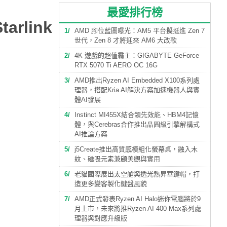
最愛排行榜
rlink
1
AMD 腳位藍圖曝光：AM5 平台擬挺進 Zen 7
世代，Zen 8 才將迎來 AM6 大改款
2
4K 遊戲的超值霸主：GIGABYTE GeForce
RTX 5070 Ti AERO OC 16G
3
AMD推出Ryzen AI Embedded X100系列處
理器，搭配Kria AI解決方案加速機器人與實
體AI發展
4
Instinct MI455X結合領先效能、HBM4記憶
體，與Cerebras合作推出晶圓級引擎解構式
AI推論方案
5
j5Create推出高質感模組化螢幕桌，融入木
紋、磁吸元素兼顧美觀與實用
6
老貓國際展出太空艙與透光熱昇華鍵帽，打
造更多變客製化鍵盤風貌
7
AMD正式發表Ryzen AI Halo迷你電腦將於9
月上市，未來將推Ryzen AI 400 Max系列處
理器與對應升級版