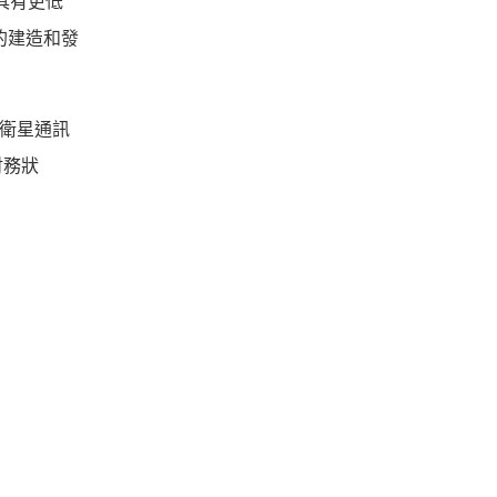
具有更低
的建造和發
烈的衛星通訊
財務狀