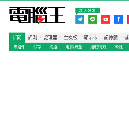
加入好友
新聞
評測
處理器
主機板
顯示卡
記憶體
儲
零組件
儲存
網通
電腦/周邊
遊戲/電競
軟體