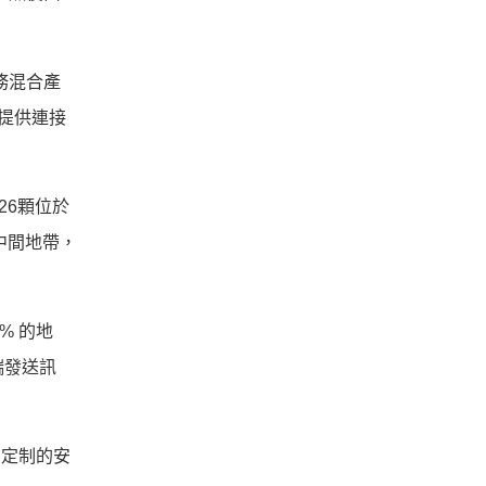
服務混合產
隻提供連接
26顆位於
中間地帶，
% 的地
端發送訊
量身定制的安