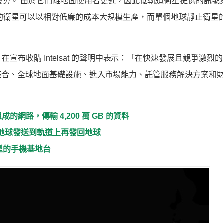
一些優勢。 由於它們離地面使用者更近，因此低軌道衛星提供的訊號
的衛星可以以相對低廉的成本大規模生產，而單個地球靜止衛星
leh）在宣布收購 Intelsat 的聲明中表示：「在快速發展且競爭激
整合、全球地面基礎設施、進入市場能力、託管服務解決方案和
組成的網路，傳輸 4,200 萬 GB 的資料
從地球發送到軌道上再發回地球
型的手機基地台