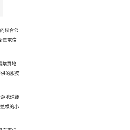
星的聯合公
道衛星電信
續購買地
提供的服務
位於距地球幾
顆這樣的小