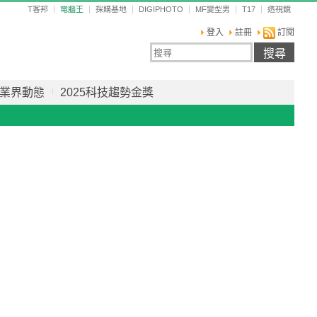
T客邦
電腦王
採購基地
DIGIPHOTO
MF變型男
T17
透視鏡
登入
註冊
訂閱
業界動態
2025科技趨勢金獎