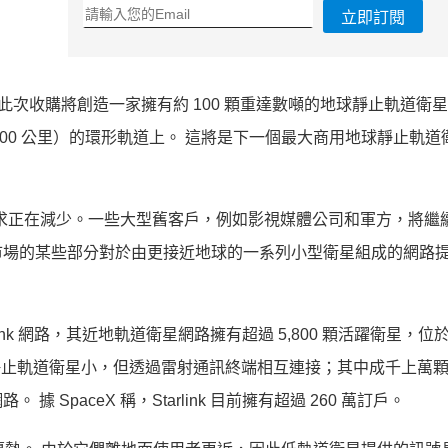
立即訂閱
lsat。此次收購將創造一家擁有約 100 顆重達數噸的地球靜止軌道衛
36,000 公里）的環形軌道上。 這將是下一個最大商用地球靜止軌
的需求正在減少。一些大型舊客戶，例如影視媒體公司和軍方，將繼
市場的某些部分對於由更接近地球的一系列小型衛星組成的網路
rlink 網路，其近地軌道衛星網路擁有超過 5,800 顆活躍衛星，
統地球靜止軌道衛星小，但透過雷射通訊終端相互連接；其中成千上萬
SpaceX 稱，Starlink 目前擁有超過 260 萬訂戶。