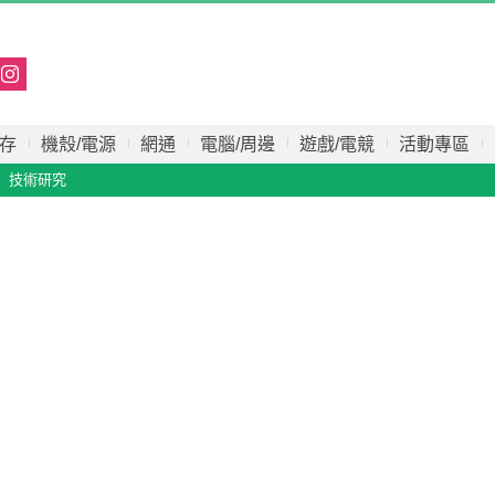
存
機殼/電源
網通
電腦/周邊
遊戲/電競
活動專區
技術研究