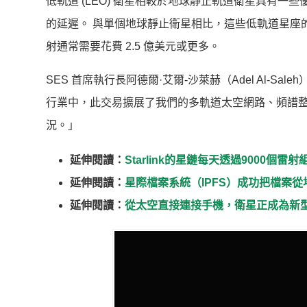
低軌道 (LEO) 衛星相較於地球靜止軌道衛星具有
的延遲。 與單個地球靜止衛星相比，這些低軌道星座
射通常需要花費 2.5 億美元或更多。
SES 首席執行長阿德爾·艾爾-沙萊赫（Adel Al-Sa
行業中，此交易擴展了我們的多軌道太空網路、頻譜
況。」
延伸閱讀：
Starlink的星鏈每天透過9000個雷射
延伸閱讀：
星際檔案系統（IPFS）成功把檔案
延伸閱讀：
從太空直接連接手機，衛星正成為新