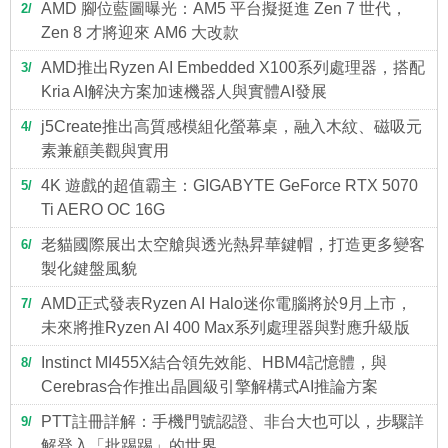
AMD 腳位藍圖曝光：AM5 平台擬挺進 Zen 7 世代，
2
Zen 8 才將迎來 AM6 大改款
AMD推出Ryzen AI Embedded X100系列處理器，搭配
3
Kria AI解決方案加速機器人與實體AI發展
j5Create推出高質感模組化螢幕桌，融入木紋、磁吸元
4
素兼顧美觀與實用
4K 遊戲的超值霸主：GIGABYTE GeForce RTX 5070
5
Ti AERO OC 16G
老貓國際展出太空艙與透光熱昇華鍵帽，打造更多變客
6
製化鍵盤風貌
AMD正式發表Ryzen AI Halo迷你電腦將於9月上市，
7
未來將推Ryzen AI 400 Max系列處理器與對應升級版
Instinct MI455X結合領先效能、HBM4記憶體，與
8
Cerebras合作推出晶圓級引擎解構式AI推論方案
PTT註冊詳解：手機門號認證、非台大也可以，步驟詳
9
解登入「批踢踢」的世界