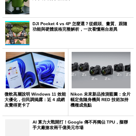
DJI Pocket 4 vs 4P 怎麼選？從鏡頭、畫質、跟隨
功能與硬體規格完整解析，一次看懂兩台差異
微軟高層說明 Windows 11 效能
Nikon 未來新品推測藍圖：全片
大優化，但民調揭露：近 4 成網
幅定焦隨身機與 RED 技術加持
友覺得更卡了
機種成焦點
AI 算力大戰開打！Google 傳不再獨佔 TPU，擬聯
手大廠搶攻兩千億美元市場