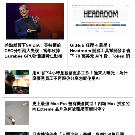
差點就買下NVIDIA！英特爾前
GitHub 狂攬 4 萬星！
CEO分析兩大失誤：當年砍掉
Headroom 開源工具幫開發者省
Larrabee GPU計畫讓黃仁勳徹
下 70 萬美元 API 費，Token 消
底超車
耗暴降 92%
用AI省下4小時竟被塞更多工作！過來人曝光：為什
麼優秀員工不再跟你分享怎麼使用AI
史上最強 Mac Pro 曾有機會問世！四顆 Max 拼接的
M Extreme 晶片為何被蘋果高層叫停？
日本熱浪催生「人體冰箱」商機：售價150萬日圓、