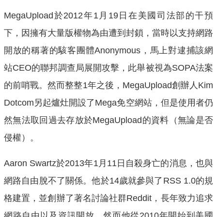
MegaUpload於2012年1月19日在美國司法部的干預
下，因擁有大量版權物為由遭到封鎖，當時以支持網路
開放的稱著的駭客團體Anonymous，馬上對逮捕該網
站CEO的聯邦調查局展開攻擊，此舉被視為SOPA法案
的前哨戰。然而整整1年之後，MegaUpload創辦人Kim
Dotcom另起爐灶開設了Mega免空網站，但是使用者仍
然無法取回過去存放於MegaUpload的資料（無論是否
侵權）。
Aaron Swartz於2013年1月11日自殺身亡的消息，也與
網路自由脫不了關係。他於14歲就參與了RSS 1.0的規
格建置，並創辦了著名討論社群Reddit，長年致力追求
網路自由以及資訊開放。然而他從2010年開始到美國