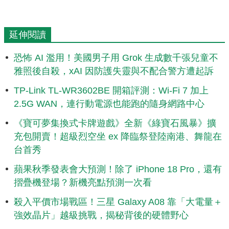
延伸閱讀
恐怖 AI 濫用！美國男子用 Grok 生成數千張兒童不
雅照後自殺，xAI 因防護失靈與不配合警方遭起訴
TP-Link TL-WR3602BE 開箱評測：Wi-Fi 7 加上
2.5G WAN，連行動電源也能跑的隨身網路中心
《寶可夢集換式卡牌遊戲》全新《綠寶石風暴》擴
充包開賣！超級烈空坐 ex 降臨祭登陸南港、舞龍在
台首秀
蘋果秋季發表會大預測！除了 iPhone 18 Pro，還有
摺疊機登場？新機亮點預測一次看
殺入平價市場戰區！三星 Galaxy A08 靠「大電量＋
強效晶片」越級挑戰，揭秘背後的硬體野心