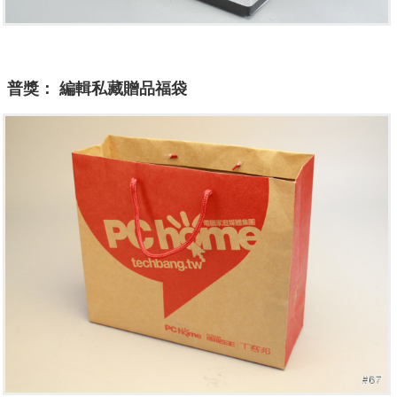
普獎：
編輯私藏贈品福袋