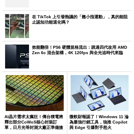
在 TikTok 上引發熱議的「翹小指運動」，真的能阻
止認知功能退化嗎？
效能翻倍！PS6 硬體規格流出：跳過四代改用 AMD
Zen 6c 混合架構，4K 120fps 與全光追時代來臨
AI晶片需求太瘋狂！傳台積電將
微軟財報認了！Windows 11 淪
釋出部分CoWoS核心封裝訂
為最強行銷工具，強推 Copilot
單，日月光等封測大廠正準備搶
與 Edge 引爆對手怒火
AI大單！