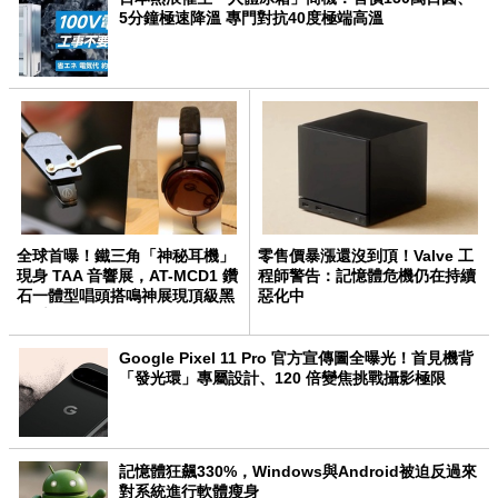
5分鐘極速降溫 專門對抗40度極端高溫
全球首曝！鐵三角「神秘耳機」
零售價暴漲還沒到頂！Valve 工
現身 TAA 音響展，AT-MCD1 鑽
程師警告：記憶體危機仍在持續
石一體型唱頭搭鳴神展現頂級黑
惡化中
膠系統
Google Pixel 11 Pro 官方宣傳圖全曝光！首見機背
「發光環」專屬設計、120 倍變焦挑戰攝影極限
記憶體狂飆330%，Windows與Android被迫反過來
對系統進行軟體瘦身