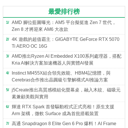
最愛排行榜
AMD 腳位藍圖曝光：AM5 平台擬挺進 Zen 7 世代，
1
Zen 8 才將迎來 AM6 大改款
4K 遊戲的超值霸主：GIGABYTE GeForce RTX 5070
2
Ti AERO OC 16G
AMD推出Ryzen AI Embedded X100系列處理器，搭配
3
Kria AI解決方案加速機器人與實體AI發展
Instinct MI455X結合領先效能、HBM4記憶體，與
4
Cerebras合作推出晶圓級引擎解構式AI推論方案
j5Create推出高質感模組化螢幕桌，融入木紋、磁吸元
5
素兼顧美觀與實用
輝達 RTX Spark 首發驅動程式正式亮相！原生支援
6
Arm 架構，微軟 Surface 成為首批搭載裝置
高通 Snapdragon 8 Elite Gen 6 Pro 爆料！AI Frame
7