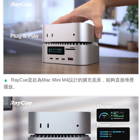
▲
RayCue是款為Mac Mini M4設計的擴充底座，能夠直接堆疊
擺放。