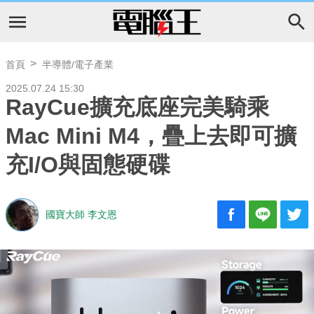
首頁
半導體/電子產業
2025.07.24 15:30
RayCue擴充底座完美騎乘
Mac Mini M4，疊上去即可擴
充I/O與固態硬碟
國寶大師 李文恩