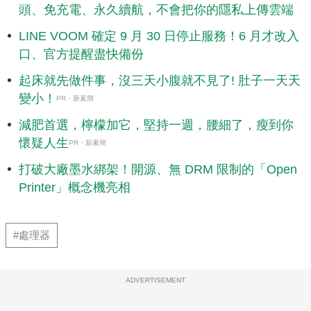
頭、免充電、永久續航，不會把你的隱私上傳雲端
LINE VOOM 確定 9 月 30 日停止服務！6 月才改入
口、官方提醒盡快備份
起床就先做件事，沒三天小腹就不見了! 肚子一天天
變小！
PR・新素簡
減肥首選，檸檬加它，堅持一週，腰細了，瘦到你
懷疑人生
PR・新素簡
打破大廠墨水綁架！開源、無 DRM 限制的「Open
Printer」概念機亮相
#處理器
ADVERTISEMENT