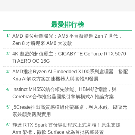
最愛排行榜
AMD 腳位藍圖曝光：AM5 平台擬挺進 Zen 7 世代，
1
Zen 8 才將迎來 AM6 大改款
4K 遊戲的超值霸主：GIGABYTE GeForce RTX 5070
2
Ti AERO OC 16G
AMD推出Ryzen AI Embedded X100系列處理器，搭配
3
Kria AI解決方案加速機器人與實體AI發展
Instinct MI455X結合領先效能、HBM4記憶體，與
4
Cerebras合作推出晶圓級引擎解構式AI推論方案
j5Create推出高質感模組化螢幕桌，融入木紋、磁吸元
5
素兼顧美觀與實用
輝達 RTX Spark 首發驅動程式正式亮相！原生支援
6
Arm 架構，微軟 Surface 成為首批搭載裝置