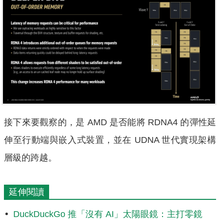
接下來要觀察的，是 AMD 是否能將 RDNA4 的彈性延
伸至行動端與嵌入式裝置，並在 UDNA 世代實現架構
層級的跨越。
延伸閱讀
DuckDuckGo 推「沒有 AI」太陽眼鏡：主打零鏡