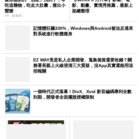
吃這幾物，吃走大肚囊，瘦出小
影、動畫、實境秀推薦，最新上
蠻腰
架總整理
PR（新素簡）
記憶體狂飆330%，Windows與Android被迫反過來
對系統進行軟體瘦身
EZ WAY竟是私人企業開發、蒐集個資還要收錢？關
務署長親上火線澄清三大質疑，沒App其實還能用這
招報關
一個時代正式落幕！DivX、Xvid 影音編碼專利全數
到期，開發者全面擺脫授權限制