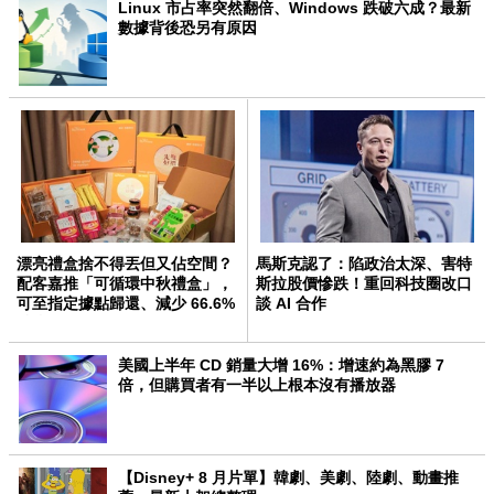
Linux 市占率突然翻倍、Windows 跌破六成？最新
數據背後恐另有原因
漂亮禮盒捨不得丟但又佔空間？
馬斯克認了：陷政治太深、害特
配客嘉推「可循環中秋禮盒」，
斯拉股價慘跌！重回科技圈改口
可至指定據點歸還、減少 66.6%
談 AI 合作
碳排
美國上半年 CD 銷量大增 16%：增速約為黑膠 7
倍，但購買者有一半以上根本沒有播放器
【Disney+ 8 月片單】韓劇、美劇、陸劇、動畫推