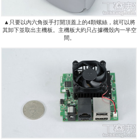
▲只要以內六角扳手打開頂蓋上的4顆螺絲，就可以將
其卸下並取出主機板。主機板大約只占據機殼內一半空
間。