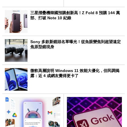
力挺
Meta 轉單
三星摺疊機韓國預購創新高！Z Fold 8 預購 144 萬
部、打破 Note 10 紀錄
Sony 多款新鏡頭名單曝光！從魚眼變焦到超望遠定
焦原型鏡現身
微軟高層說明 Windows 11 效能大優化，但民調揭
露：近 4 成網友覺得更卡了