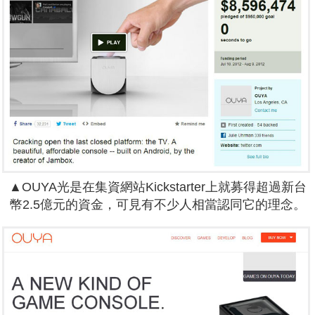
▲OUYA光是在集資網站Kickstarter上就募得超過新台
幣2.5億元的資金，可見有不少人相當認同它的理念。