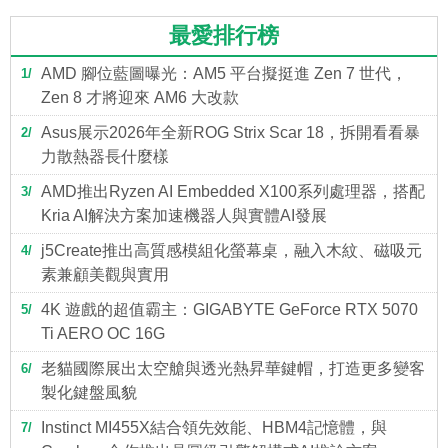
最愛排行榜
AMD 腳位藍圖曝光：AM5 平台擬挺進 Zen 7 世代，
1
Zen 8 才將迎來 AM6 大改款
Asus展示2026年全新ROG Strix Scar 18，拆開看看暴
2
力散熱器長什麼樣
AMD推出Ryzen AI Embedded X100系列處理器，搭配
3
Kria AI解決方案加速機器人與實體AI發展
j5Create推出高質感模組化螢幕桌，融入木紋、磁吸元
4
素兼顧美觀與實用
4K 遊戲的超值霸主：GIGABYTE GeForce RTX 5070
5
Ti AERO OC 16G
老貓國際展出太空艙與透光熱昇華鍵帽，打造更多變客
6
製化鍵盤風貌
Instinct MI455X結合領先效能、HBM4記憶體，與
7