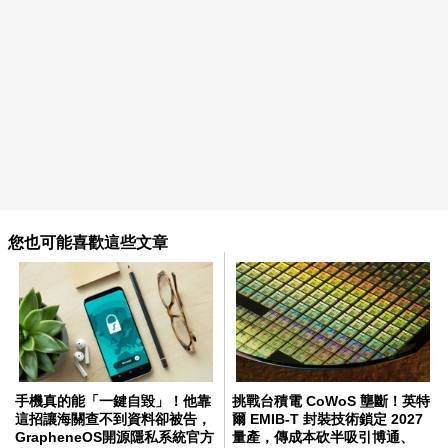
您也可能喜歡這些文章
手機真的能「一鍵自毀」！他靠
挑戰台積電 CoWoS 壟斷！英特
這招讓海關查不到資料卻被告，
爾 EMIB-T 封裝技術鎖定 2027
GrapheneOS開源隱私系統官方
量產，傳成本砍半吸引博通、