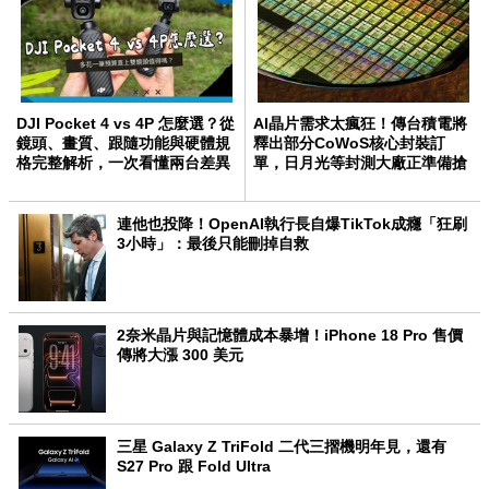
DJI Pocket 4 vs 4P 怎麼選？從
AI晶片需求太瘋狂！傳台積電將
鏡頭、畫質、跟隨功能與硬體規
釋出部分CoWoS核心封裝訂
格完整解析，一次看懂兩台差異
單，日月光等封測大廠正準備搶
AI大單！
連他也投降！OpenAI執行長自爆TikTok成癮「狂刷
3小時」：最後只能刪掉自救
2奈米晶片與記憶體成本暴增！iPhone 18 Pro 售價
傳將大漲 300 美元
三星 Galaxy Z TriFold 二代三摺機明年見，還有
S27 Pro 跟 Fold Ultra