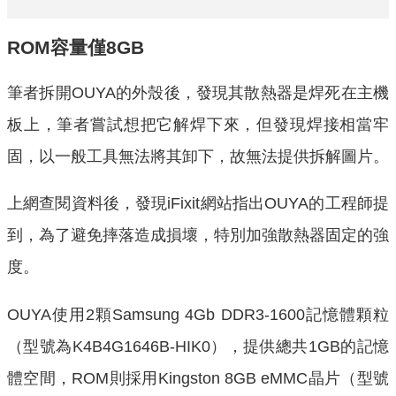
ROM容量僅8GB
筆者拆開OUYA的外殼後，發現其散熱器是焊死在主機
板上，筆者嘗試想把它解焊下來，但發現焊接相當牢
固，以一般工具無法將其卸下，故無法提供拆解圖片。
上網查閱資料後，發現iFixit網站指出OUYA的工程師提
到，為了避免摔落造成損壞，特別加強散熱器固定的強
度。
OUYA使用2顆Samsung 4Gb DDR3-1600記憶體顆粒
（型號為K4B4G1646B-HIK0），提供總共1GB的記憶
體空間，ROM則採用Kingston 8GB eMMC晶片（型號