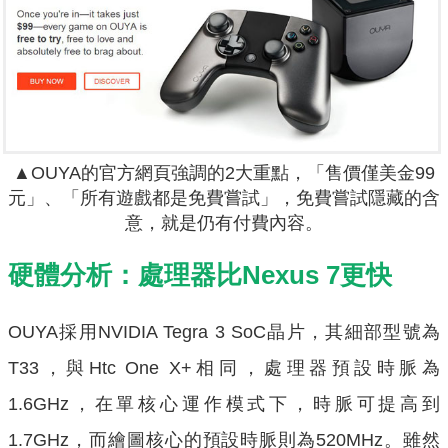
▲OUYA的官方網頁強調的2大重點，「售價僅美金99
元」、「所有遊戲都是免費嘗試」，免費嘗試隱藏的含
意，就是仍有付費內容。
硬體分析：處理器比Nexus 7更快
OUYA採用NVIDIA Tegra 3 SoC晶片，其細部型號為
T33，與Htc One X+相同，處理器預設時脈為
1.6GHz，在單核心運作模式下，時脈可提高到
1.7GHz，而繪圖核心的預設時脈則為520MHz。雖然