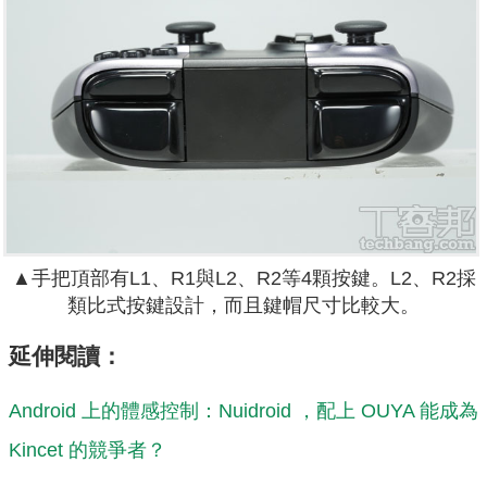
▲手把頂部有L1、R1與L2、R2等4顆按鍵。L2、R2採
類比式按鍵設計，而且鍵帽尺寸比較大。
延伸閱讀：
Android 上的體感控制：Nuidroid ，配上 OUYA 能成為
Kincet 的競爭者？