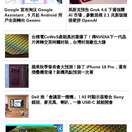
Google 宣布淘汰 Google
馬斯克預告 Grok 4.6 下週強襲
Assistant，9 月起 Android 用
AI 市場，參數規模 2.1 兆新版隨
戶全面轉向 Gemini
後硬拼 OpenAI
台積電CoWoS產能真的塞爆了！傳NVIDIA下一代晶
片將轉交英特爾封裝，台灣封測廠也大賺
蘋果秋季發表會大預測！除了 iPhone 18 Pro，還有
摺疊機登場？新機亮點預測一次看
Dell 推「會議室一體機」！43 吋顯示器整合 Sony
鏡頭、麥克風、喇叭，一條 USB-C 就能開會