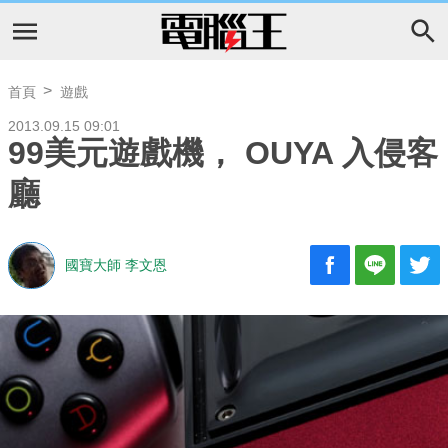
首頁
遊戲
2013.09.15 09:01
99美元遊戲機， OUYA 入侵客
廳
國寶大師 李文恩