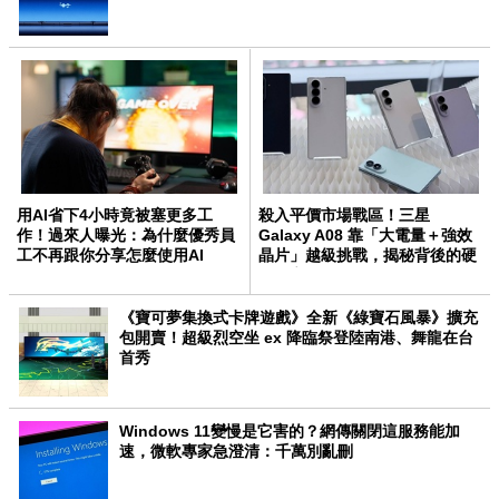
用AI省下4小時竟被塞更多工
殺入平價市場戰區！三星
作！過來人曝光：為什麼優秀員
Galaxy A08 靠「大電量＋強效
工不再跟你分享怎麼使用AI
晶片」越級挑戰，揭秘背後的硬
體野心
《寶可夢集換式卡牌遊戲》全新《綠寶石風暴》擴充
包開賣！超級烈空坐 ex 降臨祭登陸南港、舞龍在台
首秀
Windows 11變慢是它害的？網傳關閉這服務能加
速，微軟專家急澄清：千萬別亂刪