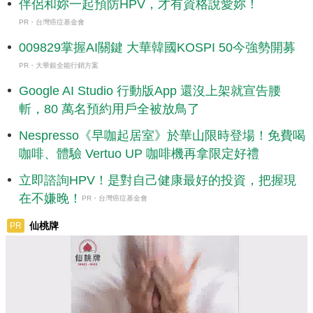
伴侶和妳一起預防HPV，才有資格說愛妳！
PR・台灣癌症基金會
009829掌握AI關鍵 大華韓國KOSPI 50今強勢開募
PR・大華銀全能行銷方案
Google AI Studio 行動版App 還沒上架就宣告腰
斬，80 萬名預約用戶全被放鳥了
Nespresso《早咖起居室》於華山限時登場！免費喝
咖啡、體驗 Vertuo UP 咖啡機再拿限定好禮
立即諮詢HPV！是對自己健康最好的投資，把握現
在不嫌晚！
PR・台灣癌症基金會
仙桃牌
PR