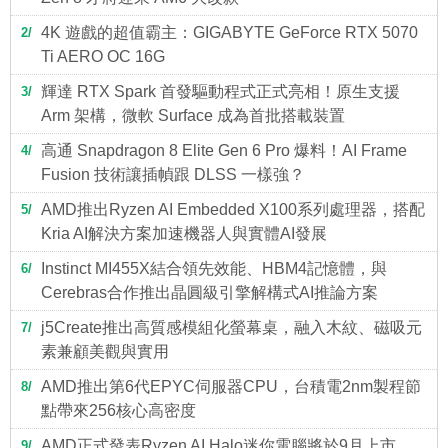
4K 遊戲的超值霸主：GIGABYTE GeForce RTX 5070
2
Ti AERO OC 16G
輝達 RTX Spark 首發驅動程式正式亮相！原生支援
3
Arm 架構，微軟 Surface 成為首批搭載裝置
高通 Snapdragon 8 Elite Gen 6 Pro 爆料！AI Frame
4
Fusion 技術讓插幀跟 DLSS 一樣強？
AMD推出Ryzen AI Embedded X100系列處理器，搭配
5
Kria AI解決方案加速機器人與實體AI發展
Instinct MI455X結合領先效能、HBM4記憶體，與
6
Cerebras合作推出晶圓級引擎解構式AI推論方案
j5Create推出高質感模組化螢幕桌，融入木紋、磁吸元
7
素兼顧美觀與實用
AMD推出第6代EPYC伺服器CPU，台積電2nm製程節
8
點帶來256核心高密度
AMD正式發表Ryzen AI Halo迷你電腦將於9月上市，
9