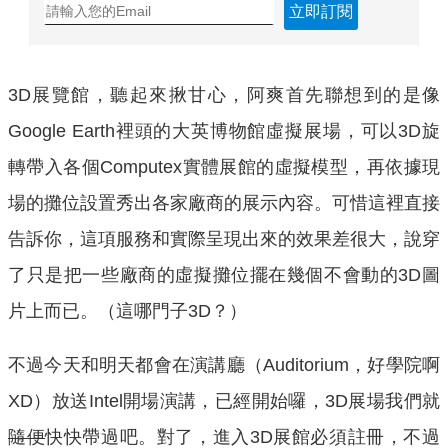
立即訂閱
3D展覽館，聽起來揪甘心，阿爽首先聯想到的是像
Google Earth裡頭的大英博物館虛擬展場，可以3D旋
轉帶入各個Computex實體展館的虛擬模型，再依據現
場的攤位設置秀出各家廠商的展示內容。可惜這裡直接
告訴你，這項服務和實際呈現出來的效果差很大，說穿
了只是把一些廠商的虛擬攤位擺在幾個不會動的3D圖
片上而已。（這哪門子3D？）
不過今天和明天都會在演講廳（Auditorium，好學院啊
XD）放送Intel開場演講，已經開始囉，3D展場我們就
隨便
快快帶過吧。對了，進入3D展館必須註冊，不過