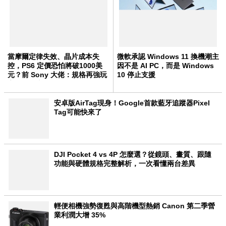
當摩爾定律失效、晶片成本失
微軟承認 Windows 11 換機潮主
控，PS6 定價恐怕將破1000美
因不是 AI PC，而是 Windows
元？前 Sony 大佬：規格再強玩
10 停止支援
家買不起也沒用
安卓版AirTag現身！Google首款藍牙追蹤器Pixel
Tag可能快來了
DJI Pocket 4 vs 4P 怎麼選？從鏡頭、畫質、跟隨
功能與硬體規格完整解析，一次看懂兩台差異
輕便相機強勢復甦與高階機型熱銷 Canon 第二季營
業利潤大增 35%