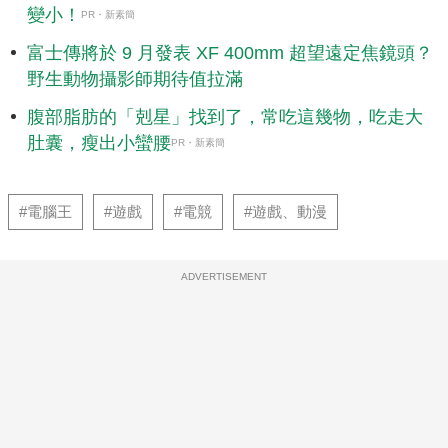
變小！
PR・新素簡
富士傳將於 9 月發表 XF 400mm 超望遠定焦鏡頭？
野生動物攝影師期待值拉滿
腹部脂肪的「剋星」找到了，常吃這幾物，吃走大
肚囊，瘦出小蠻腰
PR・新素簡
#電腦王
#遊戲
#電競
#遊戲、動漫
ADVERTISEMENT