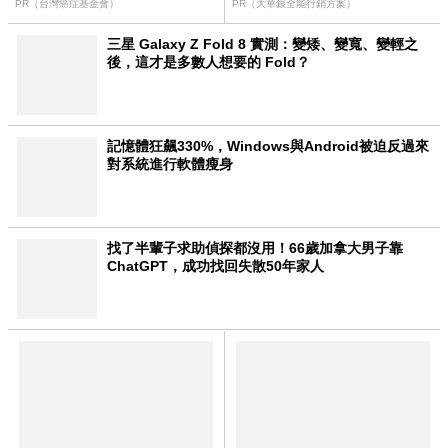
PR（台灣癌症基金會）
PR（大華銀全能行銷方案）
三星 Galaxy Z Fold 8 實測：變矮、變寬、變輕之
後，這才是多數人想要的 Fold？
記憶體狂飆330%，Windows與Android被迫反過來
對系統進行軟體瘦身
找了半輩子求助偵探都沒用！66歲加拿大男子靠
ChatGPT，成功找回失散50年家人