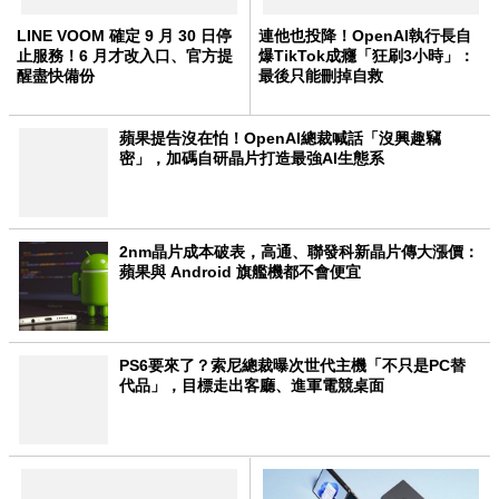
LINE VOOM 確定 9 月 30 日停
連他也投降！OpenAI執行長自
止服務！6 月才改入口、官方提
爆TikTok成癮「狂刷3小時」：
醒盡快備份
最後只能刪掉自救
蘋果提告沒在怕！OpenAI總裁喊話「沒興趣竊
密」，加碼自研晶片打造最強AI生態系
2nm晶片成本破表，高通、聯發科新晶片傳大漲價：
蘋果與 Android 旗艦機都不會便宜
PS6要來了？索尼總裁曝次世代主機「不只是PC替
代品」，目標走出客廳、進軍電競桌面