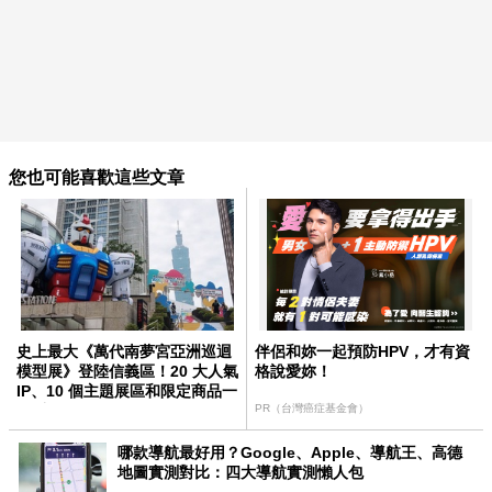
您也可能喜歡這些文章
史上最大《萬代南夢宮亞洲巡迴
伴侶和妳一起預防HPV，才有資
模型展》登陸信義區！20 大人氣
格說愛妳！
IP、10 個主題展區和限定商品一
次看
PR（台灣癌症基金會）
哪款導航最好用？Google、Apple、導航王、高德
地圖實測對比：四大導航實測懶人包