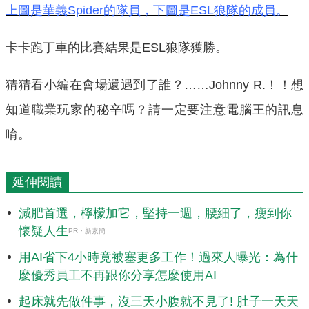
上圖是華義Spider的隊員，下圖是ESL狼隊的成員。
卡卡跑丁車的比賽結果是ESL狼隊獲勝。
猜猜看小編在會場還遇到了誰？……Johnny R.！！想
知道職業玩家的秘辛嗎？請一定要注意電腦王的訊息
唷。
延伸閱讀
減肥首選，檸檬加它，堅持一週，腰細了，瘦到你
懷疑人生
PR・新素簡
用AI省下4小時竟被塞更多工作！過來人曝光：為什
麼優秀員工不再跟你分享怎麼使用AI
起床就先做件事，沒三天小腹就不見了! 肚子一天天