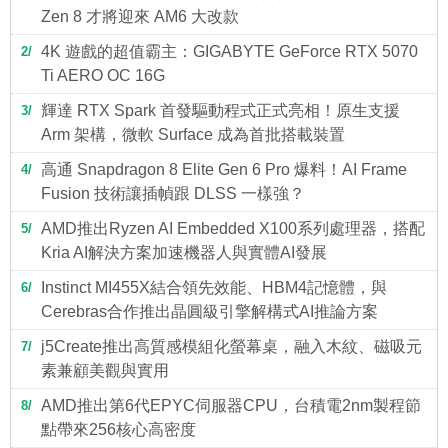
Zen 8 才將迎來 AM6 大改款
4K 遊戲的超值霸主：GIGABYTE GeForce RTX 5070
2
Ti AERO OC 16G
輝達 RTX Spark 首發驅動程式正式亮相！原生支援
3
Arm 架構，微軟 Surface 成為首批搭載裝置
高通 Snapdragon 8 Elite Gen 6 Pro 爆料！AI Frame
4
Fusion 技術讓插幀跟 DLSS 一樣強？
AMD推出Ryzen AI Embedded X100系列處理器，搭配
5
Kria AI解決方案加速機器人與實體AI發展
Instinct MI455X結合領先效能、HBM4記憶體，與
6
Cerebras合作推出晶圓級引擎解構式AI推論方案
j5Create推出高質感模組化螢幕桌，融入木紋、磁吸元
7
素兼顧美觀與實用
AMD推出第6代EPYC伺服器CPU，台積電2nm製程節
8
點帶來256核心高密度