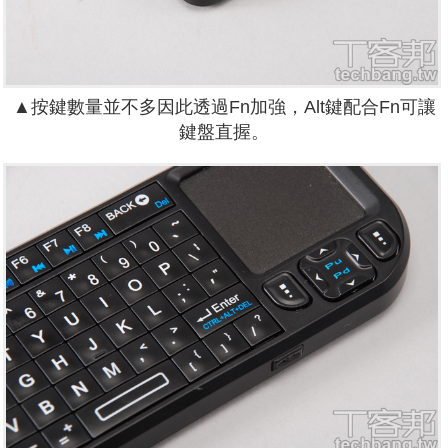
▲按鍵數量並不多因此透過Fn加強，Alt鍵配合Fn可讓
鍵盤直握。