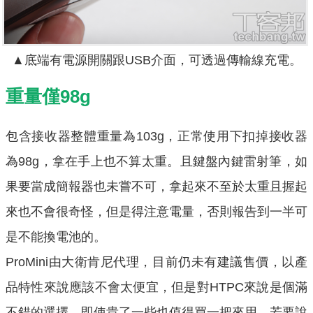
▲底端有電源開關跟USB介面，可透過傳輸線充電。
重量僅98g
包含接收器整體重量為103g，正常使用下扣掉接收器
為98g，拿在手上也不算太重。且鍵盤內鍵雷射筆，如
果要當成簡報器也未嘗不可，拿起來不至於太重且握起
來也不會很奇怪，但是得注意電量，否則報告到一半可
是不能換電池的。
ProMini由大衛肯尼代理，目前仍未有建議售價，以產
品特性來說應該不會太便宜，但是對HTPC來說是個滿
不錯的選擇，即使貴了一些也值得買一把來用。若要說