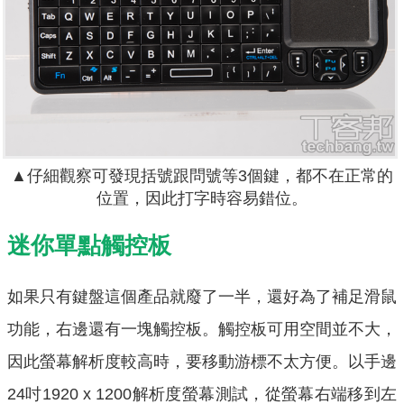
▲仔細觀察可發現括號跟問號等3個鍵，都不在正常的
位置，因此打字時容易錯位。
迷你單點觸控板
如果只有鍵盤這個產品就廢了一半，還好為了補足滑鼠
功能，右邊還有一塊觸控板。觸控板可用空間並不大，
因此螢幕解析度較高時，要移動游標不太方便。以手邊
24吋1920 x 1200解析度螢幕測試，從螢幕右端移到左