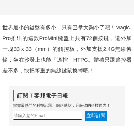
世界最小的鍵盤有多小，只有巴掌大夠小了吧！Magic-
Pro推出的這款ProMini鍵盤上共有72個按鍵，還外加
一塊33 x 33（mm）的觸控板，外加支援2.4G無線傳
輸，坐在沙發上也能「遙控」HTPC。體積只跟遙控器
差不多，快把笨重的無線鍵鼠換掉吧！
訂閱Ｔ客邦電子日報
掌握最熱門的科技話題、網路動態，升級你的科技原力！
立即訂閱