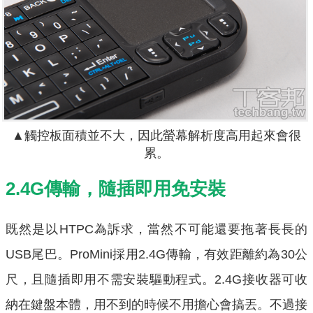
▲觸控板面積並不大，因此螢幕解析度高用起來會很
累。
2.4G傳輸，隨插即用免安裝
既然是以HTPC為訴求，當然不可能還要拖著長長的
USB尾巴。ProMini採用2.4G傳輸，有效距離約為30公
尺，且隨插即用不需安裝驅動程式。2.4G接收器可收
納在鍵盤本體，用不到的時候不用擔心會搞丟。不過接