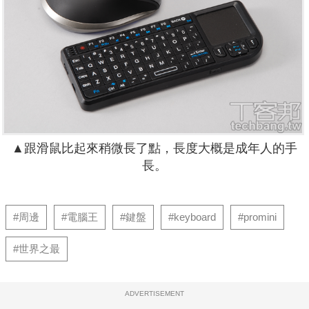
▲跟滑鼠比起來稍微長了點，長度大概是成年人的手
長。
#周邊
#電腦王
#鍵盤
#keyboard
#promini
#世界之最
ADVERTISEMENT