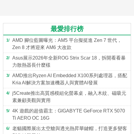
最愛排行榜
AMD 腳位藍圖曝光：AM5 平台擬挺進 Zen 7 世代，
1
Zen 8 才將迎來 AM6 大改款
Asus展示2026年全新ROG Strix Scar 18，拆開看看暴
2
力散熱器長什麼樣
AMD推出Ryzen AI Embedded X100系列處理器，搭配
3
Kria AI解決方案加速機器人與實體AI發展
j5Create推出高質感模組化螢幕桌，融入木紋、磁吸元
4
素兼顧美觀與實用
4K 遊戲的超值霸主：GIGABYTE GeForce RTX 5070
5
Ti AERO OC 16G
老貓國際展出太空艙與透光熱昇華鍵帽，打造更多變客
6