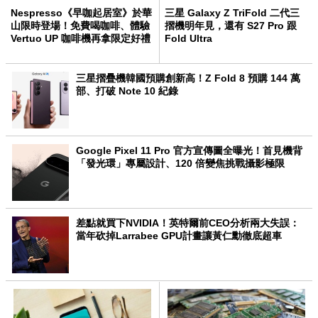
Nespresso《早咖起居室》於華
三星 Galaxy Z TriFold 二代三
山限時登場！免費喝咖啡、體驗
摺機明年見，還有 S27 Pro 跟
Vertuo UP 咖啡機再拿限定好禮
Fold Ultra
三星摺疊機韓國預購創新高！Z Fold 8 預購 144 萬
部、打破 Note 10 紀錄
Google Pixel 11 Pro 官方宣傳圖全曝光！首見機背
「發光環」專屬設計、120 倍變焦挑戰攝影極限
差點就買下NVIDIA！英特爾前CEO分析兩大失誤：
當年砍掉Larrabee GPU計畫讓黃仁勳徹底超車