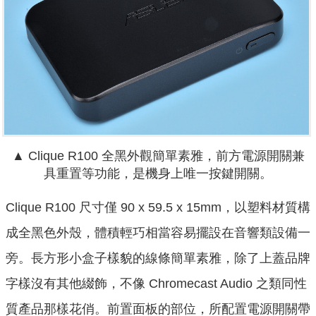
▲
Clique R100 全黑外觀簡單素雅，前方電源開關兼
具重置等功能，是機身上唯一按鍵開關。
Clique R100 尺寸僅 90 x 59.5 x 15mm，以塑料材質構
成全黑色外殼，
體積輕巧相當容易擺設在音響類設備一
旁。長方形小盒子樣貌的線條簡單素雅，除了上蓋品牌
字樣沒有其他綴飾，不像 Chromecast Audio 之類同性
質產品那樣花俏。前置面板的部位，所配置電源開關帶