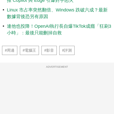
推 Copilot 與 Edge 引爆對手怒火
Linux 市占率突然翻倍、Windows 跌破六成？最新
數據背後恐另有原因
連他也投降！OpenAI執行長自爆TikTok成癮「狂刷3
小時」：最後只能刪掉自救
#周邊
#電腦王
#影音
#評測
ADVERTISEMENT