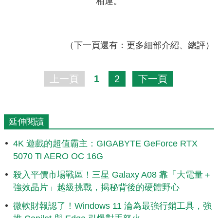
相連。
（下一頁還有：更多細部介紹、總評）
上一頁
1
2
下一頁
延伸閱讀
4K 遊戲的超值霸主：GIGABYTE GeForce RTX
5070 Ti AERO OC 16G
殺入平價市場戰區！三星 Galaxy A08 靠「大電量＋
強效晶片」越級挑戰，揭秘背後的硬體野心
微軟財報認了！Windows 11 淪為最強行銷工具，強