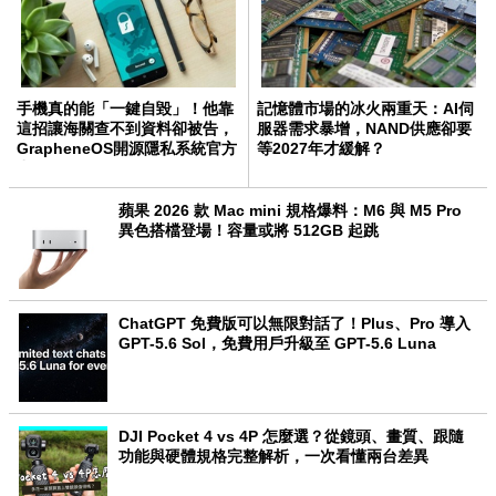
手機真的能「一鍵自毀」！他靠
記憶體市場的冰火兩重天：AI伺
這招讓海關查不到資料卻被告，
服器需求暴增，NAND供應卻要
GrapheneOS開源隱私系統官方
等2027年才緩解？
力挺
蘋果 2026 款 Mac mini 規格爆料：M6 與 M5 Pro
異色搭檔登場！容量或將 512GB 起跳
ChatGPT 免費版可以無限對話了！Plus、Pro 導入
GPT-5.6 Sol，免費用戶升級至 GPT-5.6 Luna
DJI Pocket 4 vs 4P 怎麼選？從鏡頭、畫質、跟隨
功能與硬體規格完整解析，一次看懂兩台差異