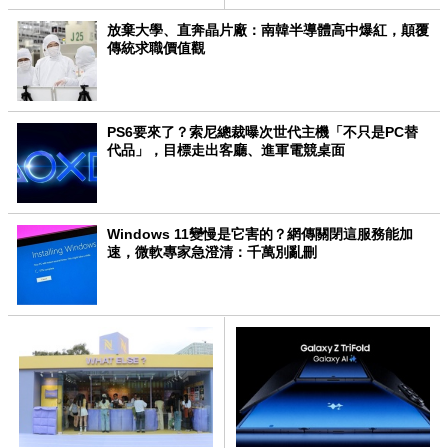
放棄大學、直奔晶片廠：南韓半導體高中爆紅，顛覆
傳統求職價值觀
PS6要來了？索尼總裁曝次世代主機「不只是PC替
代品」，目標走出客廳、進軍電競桌面
Windows 11變慢是它害的？網傳關閉這服務能加
速，微軟專家急澄清：千萬別亂刪