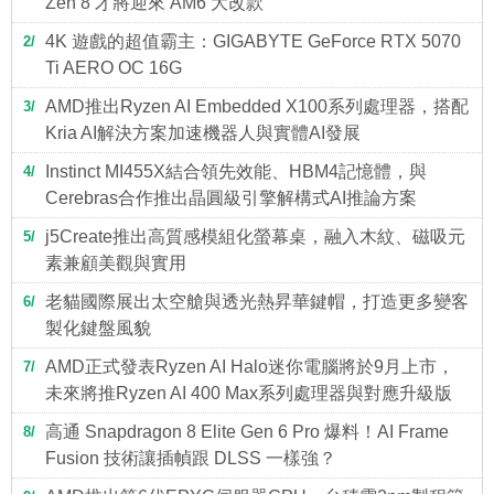
Zen 8 才將迎來 AM6 大改款
4K 遊戲的超值霸主：GIGABYTE GeForce RTX 5070
2
Ti AERO OC 16G
AMD推出Ryzen AI Embedded X100系列處理器，搭配
3
Kria AI解決方案加速機器人與實體AI發展
Instinct MI455X結合領先效能、HBM4記憶體，與
4
Cerebras合作推出晶圓級引擎解構式AI推論方案
j5Create推出高質感模組化螢幕桌，融入木紋、磁吸元
5
素兼顧美觀與實用
老貓國際展出太空艙與透光熱昇華鍵帽，打造更多變客
6
製化鍵盤風貌
AMD正式發表Ryzen AI Halo迷你電腦將於9月上市，
7
未來將推Ryzen AI 400 Max系列處理器與對應升級版
高通 Snapdragon 8 Elite Gen 6 Pro 爆料！AI Frame
8
Fusion 技術讓插幀跟 DLSS 一樣強？