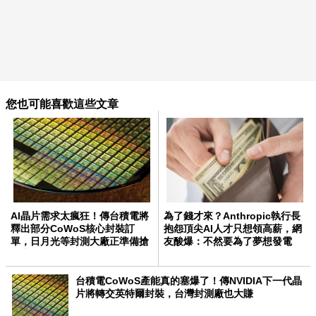
您也可能喜歡這些文章
AI晶片需求太瘋狂！傳台積電將
為了錢才來？Anthropic執行長
釋出部分CoWoS核心封裝訂
抱怨頂尖AI人才只想領高薪，網
單，日月光等封測大廠正準備搶
友酸爆：不然要為了夢想發電
AI大單！
嗎？
台積電CoWoS產能真的塞爆了！傳NVIDIA下一代晶
片將轉交英特爾封裝，台灣封測廠也大賺