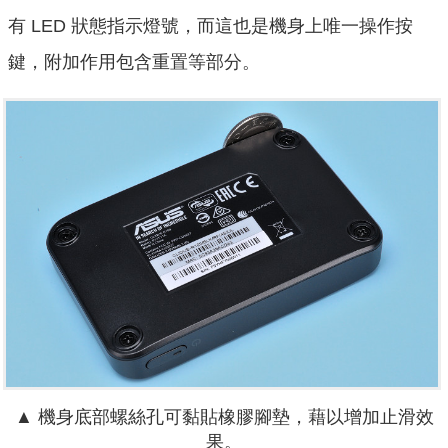
有 LED 狀態指示燈號，而這也是機身上唯一操作按
鍵，附加作用包含重置等部分。
▲ 機身底部螺絲孔可黏貼橡膠腳墊，藉以增加止滑效
果。