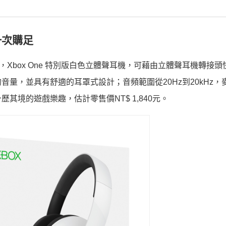
一次購足
件，Xbox One 特別版白色立體聲耳機，可藉由立體聲耳機轉接
量，並具有舒適的耳罩式設計；音頻範圍從20Hz到20kHz，
境的遊戲樂趣，估計零售價NT$ 1,840元。