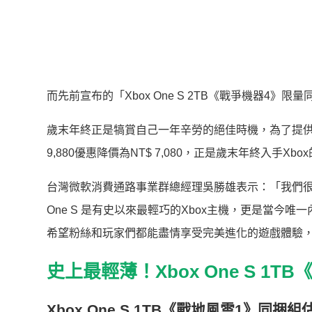
而先前宣布的「Xbox One S 2TB《戰爭機器4》限
歲末年終正是犒賞自己一年辛勞的絕佳時機，為了提供玩家
9,880優惠降價為NT$ 7,080，正是歲末年終入手Xb
台灣微軟消費通路事業群總經理吳勝雄表示：「我們很高興
One S 是有史以來最輕巧的Xbox主機，更是當今唯一
希望粉絲和玩家們都能盡情享受完美進化的遊戲體驗，現
史上最輕薄！
Xbox One S 1TB
Xbox One S 1TB
《戰地風雲
1
》同捆組