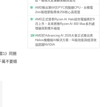
紋、磁吸元素兼顧美觀與實用
8
AMD推出第6代EPYC伺服器CPU，台積電
2nm製程節點帶來256核心高密度
9
AMD正式發表Ryzen AI Halo迷你電腦將於9
月上市，未來將推Ryzen AI 400 Max系列處
理器與對應升級版
10
AMD於Advancing AI 2026大會正式推出表
Helios機櫃級AI解決方案，叫板效能與經濟效
益超越NVIDIA
地風雲1》同捆
千萬不要錯