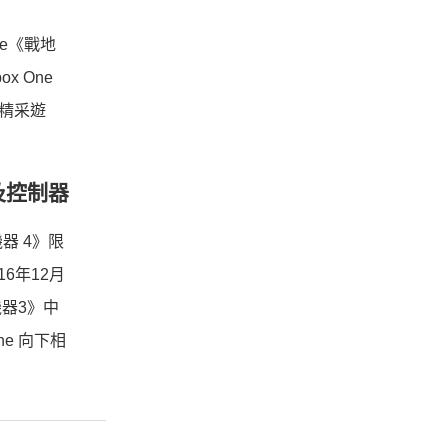
ve《戰地
x One
的精采遊
機及控制器
機器 4》限
6年12月
機器3》中
e 向下相