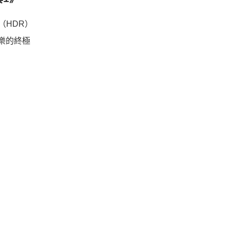
圍（HDR）
樂的終極