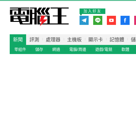
加入好友
新聞
評測
處理器
主機板
顯示卡
記憶體
儲
零組件
儲存
網通
電腦/周邊
遊戲/電競
軟體