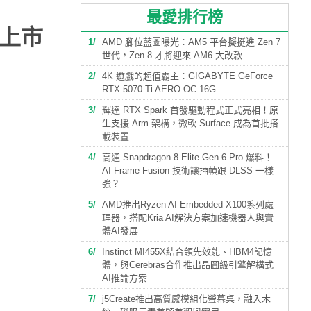
最愛排行榜
台上市
1
AMD 腳位藍圖曝光：AM5 平台擬挺進 Zen 7
世代，Zen 8 才將迎來 AM6 大改款
2
4K 遊戲的超值霸主：GIGABYTE GeForce
RTX 5070 Ti AERO OC 16G
3
輝達 RTX Spark 首發驅動程式正式亮相！原
生支援 Arm 架構，微軟 Surface 成為首批搭
載裝置
4
高通 Snapdragon 8 Elite Gen 6 Pro 爆料！
AI Frame Fusion 技術讓插幀跟 DLSS 一樣
強？
5
AMD推出Ryzen AI Embedded X100系列處
理器，搭配Kria AI解決方案加速機器人與實
體AI發展
6
Instinct MI455X結合領先效能、HBM4記憶
體，與Cerebras合作推出晶圓級引擎解構式
AI推論方案
7
j5Create推出高質感模組化螢幕桌，融入木