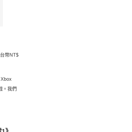
台幣NT$
box
遊戲。我們
雲
1
》