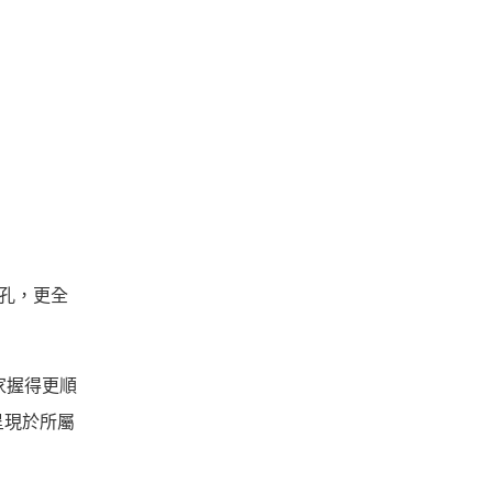
機插孔，更全
家握得更順
美呈現於所屬