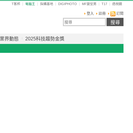
T客邦
電腦王
採購基地
DIGIPHOTO
MF變型男
T17
透視鏡
登入
註冊
訂閱
業界動態
2025科技趨勢金獎