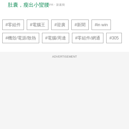
肚囊，瘦出小蠻腰
PR・新素簡
#零組件
#電腦王
#迎廣
#新聞
#in win
#機殼/電源/散熱
#電腦/周邊
#零組件/網通
#305
ADVERTISEMENT