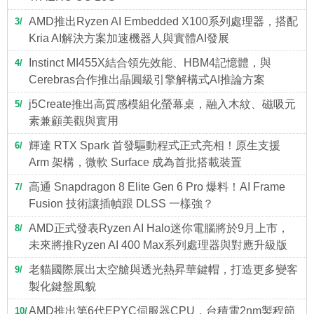
AMD推出Ryzen AI Embedded X100系列處理器，搭配
3
Kria AI解決方案加速機器人與實體AI發展
Instinct MI455X結合領先效能、HBM4記憶體，與
4
Cerebras合作推出晶圓級引擎解構式AI推論方案
j5Create推出高質感模組化螢幕桌，融入木紋、磁吸元
5
素兼顧美觀與實用
輝達 RTX Spark 首發驅動程式正式亮相！原生支援
6
Arm 架構，微軟 Surface 成為首批搭載裝置
高通 Snapdragon 8 Elite Gen 6 Pro 爆料！AI Frame
7
Fusion 技術讓插幀跟 DLSS 一樣強？
AMD正式發表Ryzen AI Halo迷你電腦將於9月上市，
8
未來將推Ryzen AI 400 Max系列處理器與對應升級版
老貓國際展出太空艙與透光熱昇華鍵帽，打造更多變客
9
製化鍵盤風貌
AMD推出第6代EPYC伺服器CPU，台積電2nm製程節
10