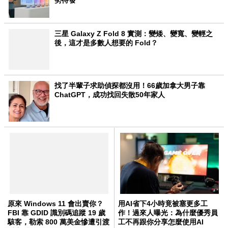
勢待發
三星 Galaxy Z Fold 8 實測：變矮、變寬、變輕之
後，這才是多數人想要的 Fold？
找了半輩子求助偵探都沒用！66歲加拿大男子靠
ChatGPT，成功找回失散50年家人
原來 Windows 11 會出賣你？
用AI省下4小時竟被塞更多工
FBI 靠 GDID 識別碼追蹤 19 歲
作！過來人曝光：為什麼優秀員
駭客，勒索 800 萬美金慘遭引渡
工不再跟你分享怎麼使用AI