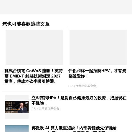
您也可能喜歡這些文章
挑戰台積電 CoWoS 壟斷！英特
伴侶和妳一起預防HPV，才有資
爾 EMIB-T 封裝技術鎖定 2027
格說愛妳！
量產，傳成本砍半吸引博通、
Meta 轉單
PR（台灣癌症基金會）
立即諮詢HPV！是對自己健康最好的投資，把握現在
不嫌晚！
PR（台灣癌症基金會）
傳微軟 AI 算力嚴重短缺！內部資源優先保留給