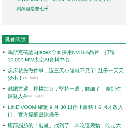
四萬但是要七千
延伸閱讀
馬斯克確認SpaceX全面採用NVIDIA晶片！打造
10,000 MW太空AI資料中心
起床就先做件事，沒三天小腹就不見了! 肚子一天天
變小！
PR・新素簡
減肥首選，檸檬加它，堅持一週，腰細了，瘦到你
懷疑人生
PR・新素簡
LINE VOOM 確定 9 月 30 日停止服務！6 月才改入
口、官方提醒盡快備份
腹部脂肪的「剋星」找到了，常吃這幾物，吃走大