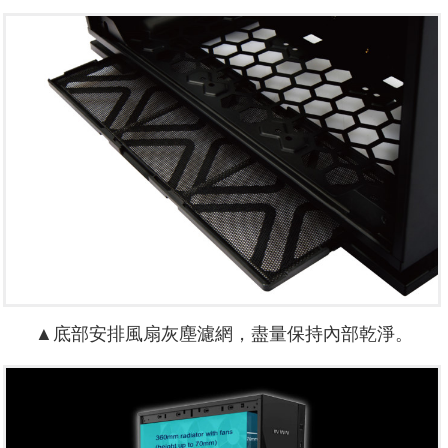
▲底部安排風扇灰塵濾網，盡量保持內部乾淨。