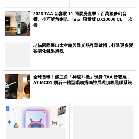
受審
2026 TAA 音響展 11 間展房直擊：百萬級夢幻音
響、小巧號角喇叭、final 限量版 DX10000 CL 一次
看
老貓國際展出太空艙與透光熱昇華鍵帽，打造更多變
客製化鍵盤風貌
全球首曝！鐵三角「神秘耳機」現身 TAA 音響展，
AT-MCD1 鑽石一體型唱頭搭鳴神展現頂級黑膠系統