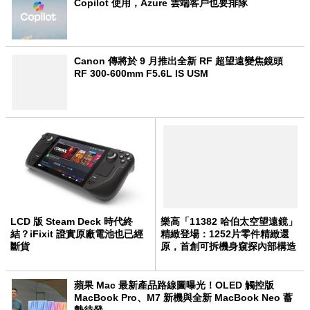
Copilot 使用，Azure 雲端客戶也要排隊
Canon 傳將於 9 月推出全新 RF 超望遠變焦鏡頭
RF 300-600mm F5.6L IS USM
LCD 版 Steam Deck 時代終
樂高「11382 哈伯太空望遠鏡」
結？iFixit 證實原廠電池也已經
精緻登場：1252片零件精緻還
斷貨
原，首創可拆機身窺探內部構造
蘋果 Mac 最新產品路線圖曝光！OLED 觸控版
MacBook Pro、M7 新機與全新 MacBook Neo 蓄