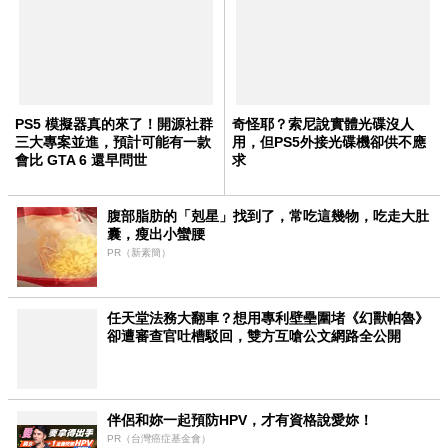
PS5 模擬器真的來了！開源社群
奇怪耶？索尼說實體光碟沒人
三大專案並進，預計可能有一款
用，但PS5外接光碟機卻供不應
會比 GTA 6 還早問世
求
腹部脂肪的「剋星」找到了，常吃這幾物，吃走大肚
囊，瘦出小蠻腰
PR（新素簡）
任天堂法務大翻車？想用專利壁壘圍堵《幻獸帕魯》
卻遭審查官吐槽駁回，雙方互嗆公文網路全公開
伴侶和妳一起預防HPV，才有資格說愛妳！
PR（台灣癌症基金會）