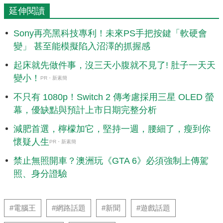
延伸閱讀
Sony再亮黑科技專利！未來PS手把按鍵「軟硬會
變」 甚至能模擬陷入沼澤的抓握感
起床就先做件事，沒三天小腹就不見了! 肚子一天天
變小！
PR・新素簡
不只有 1080p！Switch 2 傳考慮採用三星 OLED 螢
幕，優缺點與預計上市日期完整分析
減肥首選，檸檬加它，堅持一週，腰細了，瘦到你
懷疑人生
PR・新素簡
禁止無照開車？澳洲玩《GTA 6》必須強制上傳駕
照、身分證驗
#電腦王
#網路話題
#新聞
#遊戲話題