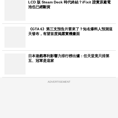
LCD 版 Steam Deck 時代終結？iFixit 證實原廠電
池也已經斷貨
《GTA 6》第三支預告片要來了？知名爆料人預測這
天發布，有望首度揭露實機畫面
日本遊戲專利影響力排行榜出爐：任天堂竟只排第
五、冠軍是這家
ADVERTISEMENT