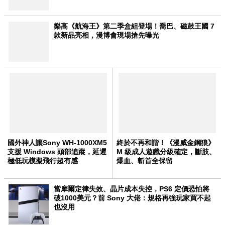
樂高《航海王》第二季盒組登場！喬巴、磁鼓王國 7
款新品亮相，漫博會現場搶先曝光
國外神人讓Sony WH-1000XM5
終於不再和諧！《漫威金鋼狼》
支援 Windows 頭部追蹤，延遲
M 級成人遊戲分級確定，斷肢、
極低玩模擬飛行超有感
爆血、斬首全保留
當摩爾定律失效、晶片成本失控，PS6 定價恐怕將
破1000美元？前 Sony 大佬：規格再強玩家買不起
也沒用