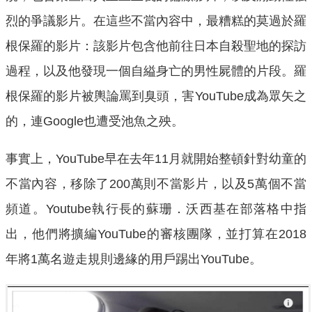
烈的爭議影片。在這些不當內容中，最糟糕的莫過於羅
根保羅的影片：該影片包含他前往日本自殺聖地的探訪
過程，以及他發現一個自縊身亡的男性屍體的片段。羅
根保羅的影片被輿論罵到臭頭，害YouTube成為眾矢之
的，連Google也遭受池魚之殃。
事實上，YouTube早在去年11月就開始整頓針對幼童的
不當內容，移除了200萬則不當影片，以及5萬個不當
頻道。Youtube執行長的蘇珊．沃西基在部落格中指
出，他們將擴編YouTube的審核團隊，並打算在2018
年將1萬名遊走規則邊緣的用戶踢出YouTube。