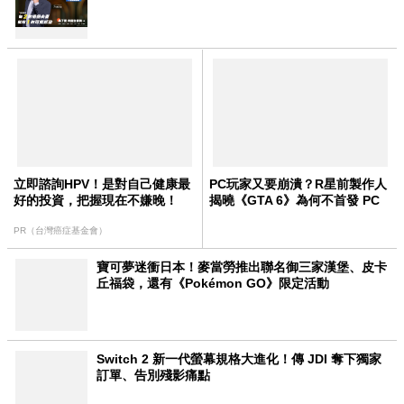
立即諮詢HPV！是對自己健康最
PC玩家又要崩潰？R星前製作人
好的投資，把握現在不嫌晚！
揭曉《GTA 6》為何不首發 PC
PR（台灣癌症基金會）
寶可夢迷衝日本！麥當勞推出聯名御三家漢堡、皮卡
丘福袋，還有《Pokémon GO》限定活動
Switch 2 新一代螢幕規格大進化！傳 JDI 奪下獨家
訂單、告別殘影痛點