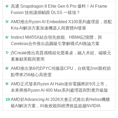
高通 Snapdragon 8 Elite Gen 6 Pro 爆料！AI Frame
4
Fusion 技術讓插幀跟 DLSS 一樣強？
AMD推出Ryzen AI Embedded X100系列處理器，搭配
5
Kria AI解決方案加速機器人與實體AI發展
Instinct MI455X結合領先效能、HBM4記憶體，與
6
Cerebras合作推出晶圓級引擎解構式AI推論方案
j5Create推出高質感模組化螢幕桌，融入木紋、磁吸元
7
素兼顧美觀與實用
AMD推出第6代EPYC伺服器CPU，台積電2nm製程節
8
點帶來256核心高密度
AMD正式發表Ryzen AI Halo迷你電腦將於9月上市，
9
未來將推Ryzen AI 400 Max系列處理器與對應升級版
AMD於Advancing AI 2026大會正式推出表Helios機櫃
10
級AI解決方案，叫板效能與經濟效益超越NVIDIA