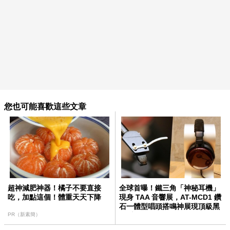
您也可能喜歡這些文章
超神減肥神器！橘子不要直接
全球首曝！鐵三角「神秘耳機」
吃，加點這個！體重天天下降
現身 TAA 音響展，AT-MCD1 鑽
石一體型唱頭搭鳴神展現頂級黑
PR（新素簡）
膠系統