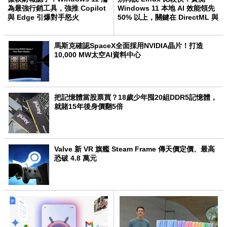
為最強行銷工具，強推 Copilot
Windows 11 本地 AI 效能領先
與 Edge 引爆對手怒火
50% 以上，關鍵在 DirectML 與
NPU 支援度
馬斯克確認SpaceX全面採用NVIDIA晶片！打造
10,000 MW太空AI資料中心
把記憶體當股票買？18歲少年囤20組DDR5記憶體，
就賭15年後身價翻5倍
Valve 新 VR 旗艦 Steam Frame 傳天價定價、最高
恐破 4.8 萬元