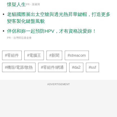
懷疑人生
PR・新素簡
老貓國際展出太空艙與透光熱昇華鍵帽，打造更多
變客製化鍵盤風貌
伴侶和妳一起預防HPV，才有資格說愛妳！
PR・台灣癌症基金會
#零組件
#電腦王
#新聞
#streacom
#機殼/電源/散熱
#零組件/網通
#da2
#ssf
ADVERTISEMENT