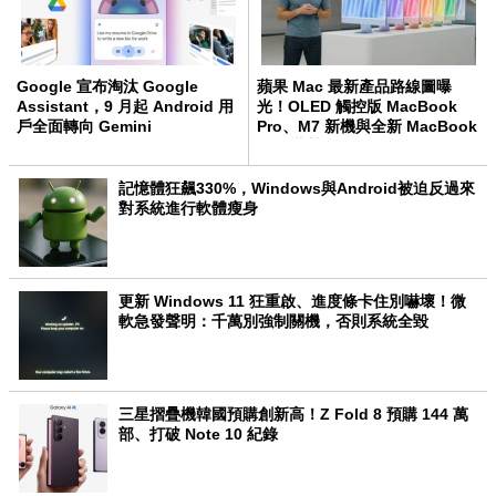
Google 宣布淘汰 Google
蘋果 Mac 最新產品路線圖曝
Assistant，9 月起 Android 用
光！OLED 觸控版 MacBook
戶全面轉向 Gemini
Pro、M7 新機與全新 MacBook
Neo 蓄勢待發
記憶體狂飆330%，Windows與Android被迫反過來
對系統進行軟體瘦身
更新 Windows 11 狂重啟、進度條卡住別嚇壞！微
軟急發聲明：千萬別強制關機，否則系統全毀
三星摺疊機韓國預購創新高！Z Fold 8 預購 144 萬
部、打破 Note 10 紀錄