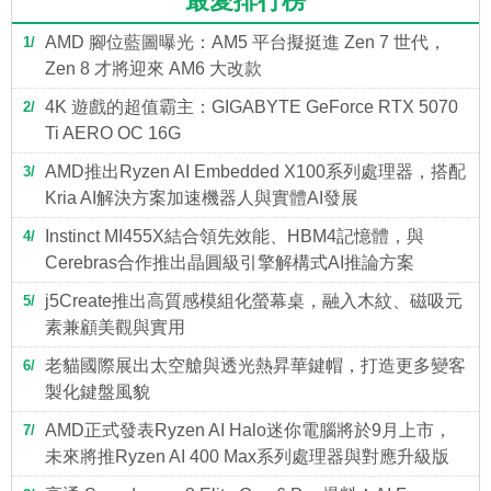
最愛排行榜
AMD 腳位藍圖曝光：AM5 平台擬挺進 Zen 7 世代，
1
Zen 8 才將迎來 AM6 大改款
4K 遊戲的超值霸主：GIGABYTE GeForce RTX 5070
2
Ti AERO OC 16G
AMD推出Ryzen AI Embedded X100系列處理器，搭配
3
Kria AI解決方案加速機器人與實體AI發展
Instinct MI455X結合領先效能、HBM4記憶體，與
4
Cerebras合作推出晶圓級引擎解構式AI推論方案
j5Create推出高質感模組化螢幕桌，融入木紋、磁吸元
5
素兼顧美觀與實用
老貓國際展出太空艙與透光熱昇華鍵帽，打造更多變客
6
製化鍵盤風貌
AMD正式發表Ryzen AI Halo迷你電腦將於9月上市，
7
未來將推Ryzen AI 400 Max系列處理器與對應升級版