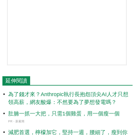
延伸閱讀
為了錢才來？Anthropic執行長抱怨頂尖AI人才只想
領高薪，網友酸爆：不然要為了夢想發電嗎？
肚腩一抓一大把，只需1個雞蛋，用一個瘦一個
PR・新素簡
減肥首選，檸檬加它，堅持一週，腰細了，瘦到你