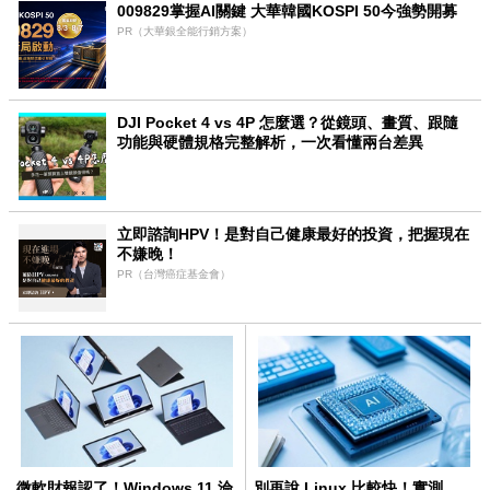
009829掌握AI關鍵 大華韓國KOSPI 50今強勢開募
PR（大華銀全能行銷方案）
DJI Pocket 4 vs 4P 怎麼選？從鏡頭、畫質、跟隨
功能與硬體規格完整解析，一次看懂兩台差異
立即諮詢HPV！是對自己健康最好的投資，把握現在
不嫌晚！
PR（台灣癌症基金會）
微軟財報認了！Windows 11 淪
別再說 Linux 比較快！實測