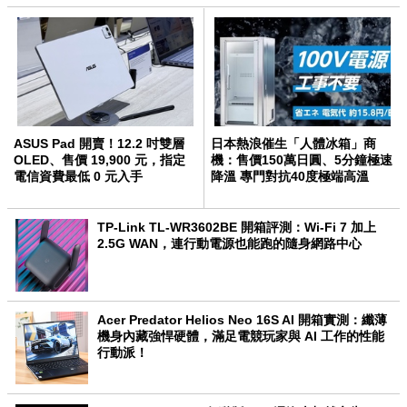
ASUS Pad 開賣！12.2 吋雙層
日本熱浪催生「人體冰箱」商
OLED、售價 19,900 元，指定
機：售價150萬日圓、5分鐘極速
電信資費最低 0 元入手
降溫 專門對抗40度極端高溫
TP-Link TL-WR3602BE 開箱評測：Wi-Fi 7 加上
2.5G WAN，連行動電源也能跑的隨身網路中心
Acer Predator Helios Neo 16S AI 開箱實測：纖薄
機身內藏強悍硬體，滿足電競玩家與 AI 工作的性能
行動派！