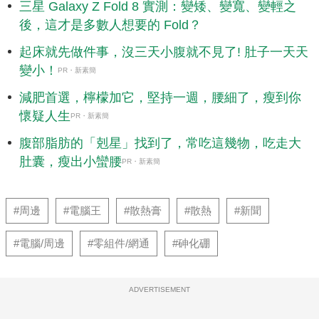
後，這才是多數人想要的 Fold？
起床就先做件事，沒三天小腹就不見了! 肚子一天天
變小！
PR・新素簡
減肥首選，檸檬加它，堅持一週，腰細了，瘦到你
懷疑人生
PR・新素簡
腹部脂肪的「剋星」找到了，常吃這幾物，吃走大
肚囊，瘦出小蠻腰
PR・新素簡
#周邊
#電腦王
#散熱膏
#散熱
#新聞
#電腦/周邊
#零組件/網通
#砷化硼
ADVERTISEMENT