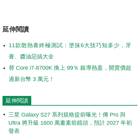
延伸閱讀
11款散熱膏終極測試：塗抹6大技巧知多少，牙
膏、醬油惡搞大全
替 Core i7-8700K 換上 99％ 銀導熱蓋，開賣價超
過新台幣 3 萬元！
延伸閱讀
三星 Galaxy S27 系列規格提前曝光！傳 Pro 與
Ultra 將升級 1600 萬畫素前鏡頭，預計 2027 年初
發表
三星 Galaxy Z Fold 8 實測：變矮、變寬、變輕之