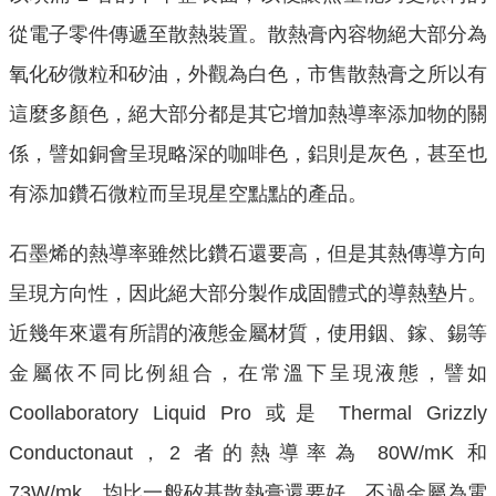
從電子零件傳遞至散熱裝置。散熱膏內容物絕大部分為
氧化矽微粒和矽油，外觀為白色，市售散熱膏之所以有
這麼多顏色，絕大部分都是其它增加熱導率添加物的關
係，譬如銅會呈現略深的咖啡色，鋁則是灰色，甚至也
有添加鑽石微粒而呈現星空點點的產品。
石墨烯的熱導率雖然比鑽石還要高，但是其熱傳導方向
呈現方向性，因此絕大部分製作成固體式的導熱墊片。
近幾年來還有所謂的液態金屬材質，使用銦、鎵、錫等
金屬依不同比例組合，在常溫下呈現液態，譬如
Coollaboratory Liquid Pro 或是 Thermal Grizzly
Conductonaut，2 者的熱導率為 80W/mK 和
73W/mk，均比一般矽基散熱膏還要好，不過金屬為電