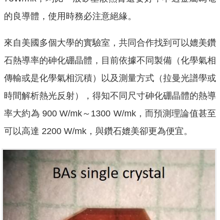
的良導體，使用時務必注意絕緣。
來自美國多個大學的實驗室，共同合作找到可以媲美鑽
石熱導率的砷化硼晶體，目前依據不同製備（化學氣相
傳輸或是化學氣相沉積）以及測量方式（拉曼光譜學或
時間解析熱光反射），得知不同尺寸砷化硼晶體的熱導
率大約為 900 W/mk～1300 W/mk，而預測理論值甚至
可以高達 2200 W/mk，與鑽石媲美卻更為便宜。