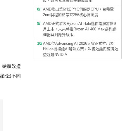
紋、磁吸元素兼顧美觀與實用
8
AMD推出第6代EPYC伺服器CPU，台積電
2nm製程節點帶來256核心高密度
9
AMD正式發表Ryzen AI Halo迷你電腦將於9
月上市，未來將推Ryzen AI 400 Max系列處
理器與對應升級版
10
AMD於Advancing AI 2026大會正式推出表
Helios機櫃級AI解決方案，叫板效能與經濟效
益超越NVIDIA
，硬體改造
搭配出不同