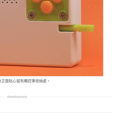
機身正面貼心留有觸控筆收納處。