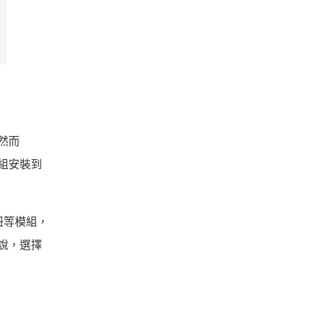
然而
組安裝到
鈕等模組，
說，選擇