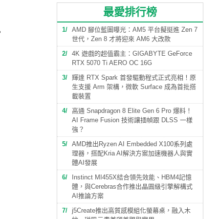
最愛排行榜
組
1
AMD 腳位藍圖曝光：AM5 平台擬挺進 Zen 7
世代，Zen 8 才將迎來 AM6 大改款
2
4K 遊戲的超值霸主：GIGABYTE GeForce
RTX 5070 Ti AERO OC 16G
3
輝達 RTX Spark 首發驅動程式正式亮相！原
生支援 Arm 架構，微軟 Surface 成為首批搭
載裝置
4
高通 Snapdragon 8 Elite Gen 6 Pro 爆料！
AI Frame Fusion 技術讓插幀跟 DLSS 一樣
強？
5
AMD推出Ryzen AI Embedded X100系列處
理器，搭配Kria AI解決方案加速機器人與實
體AI發展
6
Instinct MI455X結合領先效能、HBM4記憶
體，與Cerebras合作推出晶圓級引擎解構式
AI推論方案
7
j5Create推出高質感模組化螢幕桌，融入木