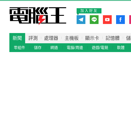
加入好友
新聞
評測
處理器
主機板
顯示卡
記憶體
儲
零組件
儲存
網通
電腦/周邊
遊戲/電競
軟體