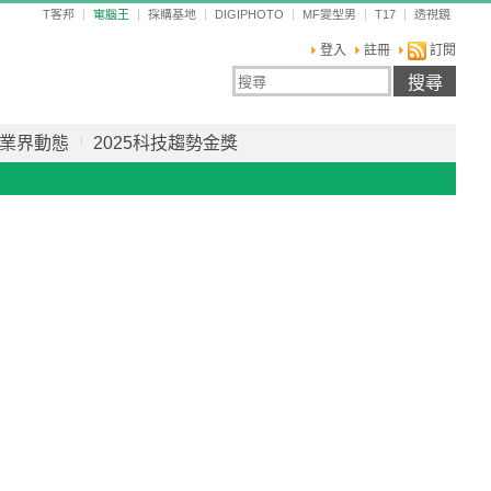
T客邦
電腦王
採購基地
DIGIPHOTO
MF變型男
T17
透視鏡
登入
註冊
訂閱
業界動態
2025科技趨勢金獎