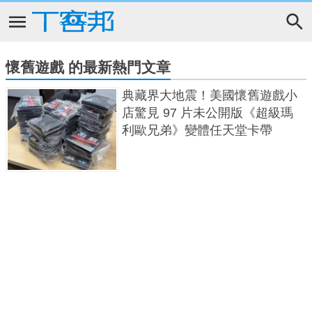
懷舊遊戲 的最新熱門文章
典藏界大地震！美國懷舊遊戲小
店驚見 97 片未公開版《超級瑪
利歐兄弟》變體任天堂卡帶