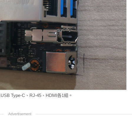
USB Type-C、RJ-45、HDMI各1組。