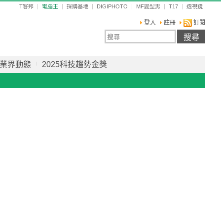
T客邦
電腦王
採購基地
DIGIPHOTO
MF變型男
T17
透視鏡
登入
註冊
訂閱
業界動態
2025科技趨勢金獎