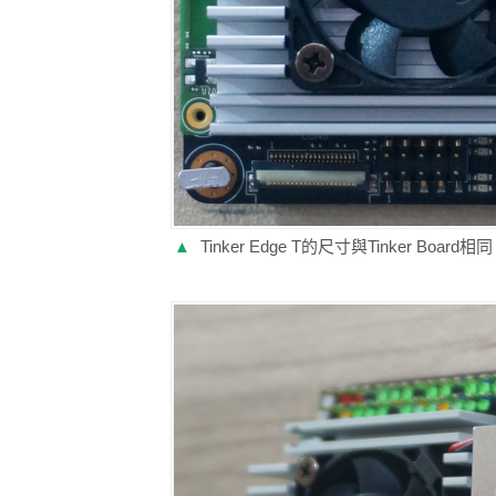
▲
Tinker Edge T的尺寸與Tinker Board相