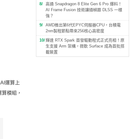
8
高通 Snapdragon 8 Elite Gen 6 Pro 爆料！
AI Frame Fusion 技術讓插幀跟 DLSS 一樣
強？
9
AMD推出第6代EPYC伺服器CPU，台積電
2nm製程節點帶來256核心高密度
10
輝達 RTX Spark 首發驅動程式正式亮相！原
生支援 Arm 架構，微軟 Surface 成為首批搭
載裝置
AI運算上
面的運算模組，