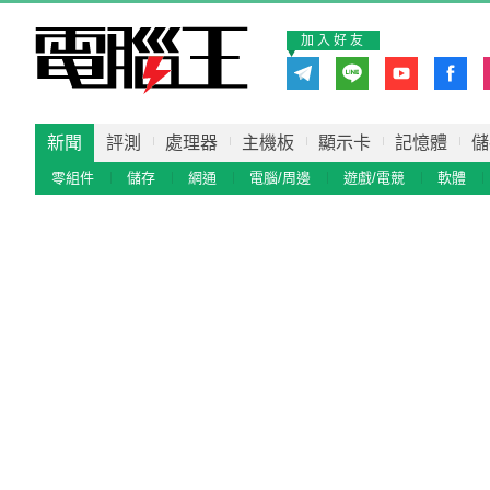
加入好友
新聞
評測
處理器
主機板
顯示卡
記憶體
儲
零組件
儲存
網通
電腦/周邊
遊戲/電競
軟體