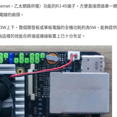
r over Ethernet，乙太網路供電）功能的RJ-45端子，方便直接透過單
接電線的麻煩。
大約在3W上下，整個開發板或單板電腦的全機功耗約為5W，能夠提
認為這樣的效能在終端或邊緣裝置上已十分充足。