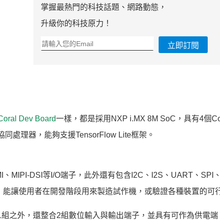
掌握最熱門的科技話題、網路動態，
升級你的科技原力！
立即訂閱
Coral Dev Board
一樣，都是採用NXP i.MX 8M SoC，具有4個Cort
處理器，能夠支援TensorFlow Lite框架。
、MIPI-DSI等I/O端子，此外還有包含I2C、I2S、UART、SPI
GPIO端子，能讓使用者在開發階段用來製造試作機，或驗證各種裝置的可
TA各1組之外，還整合2組數位輸入與輸出端子，並具有可作為供電端