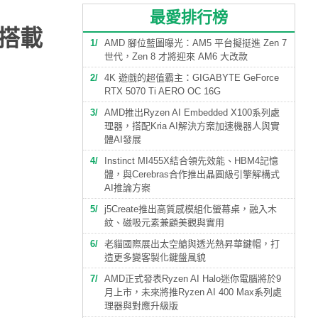
最愛排行榜
板搭載
1
AMD 腳位藍圖曝光：AM5 平台擬挺進 Zen 7
世代，Zen 8 才將迎來 AM6 大改款
2
4K 遊戲的超值霸主：GIGABYTE GeForce
RTX 5070 Ti AERO OC 16G
3
AMD推出Ryzen AI Embedded X100系列處
理器，搭配Kria AI解決方案加速機器人與實
體AI發展
4
Instinct MI455X結合領先效能、HBM4記憶
體，與Cerebras合作推出晶圓級引擎解構式
AI推論方案
5
j5Create推出高質感模組化螢幕桌，融入木
紋、磁吸元素兼顧美觀與實用
6
老貓國際展出太空艙與透光熱昇華鍵帽，打
造更多變客製化鍵盤風貌
7
AMD正式發表Ryzen AI Halo迷你電腦將於9
月上市，未來將推Ryzen AI 400 Max系列處
理器與對應升級版