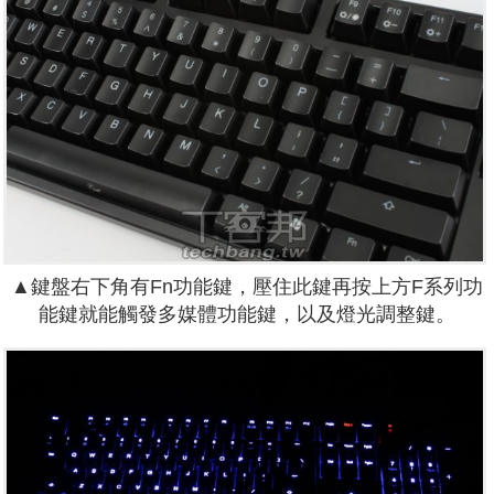
▲鍵盤右下角有Fn功能鍵，壓住此鍵再按上方F系列功
能鍵就能觸發多媒體功能鍵，以及燈光調整鍵。