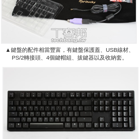
▲鍵盤的配件相當豐富，有鍵盤保護蓋、USB線材、
PS/2轉接頭、4個鍵帽組、拔鍵器以及收納套。