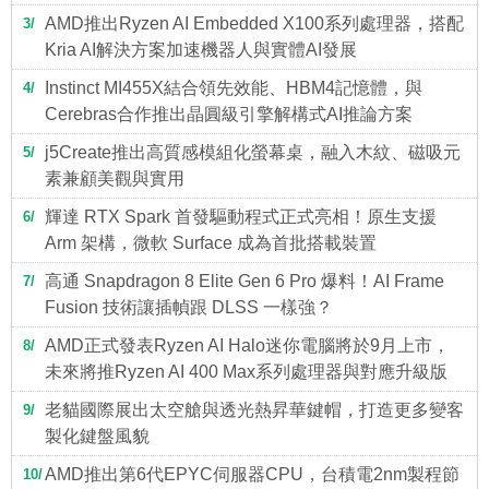
AMD推出Ryzen AI Embedded X100系列處理器，搭配
3
Kria AI解決方案加速機器人與實體AI發展
Instinct MI455X結合領先效能、HBM4記憶體，與
4
Cerebras合作推出晶圓級引擎解構式AI推論方案
j5Create推出高質感模組化螢幕桌，融入木紋、磁吸元
5
素兼顧美觀與實用
輝達 RTX Spark 首發驅動程式正式亮相！原生支援
6
Arm 架構，微軟 Surface 成為首批搭載裝置
高通 Snapdragon 8 Elite Gen 6 Pro 爆料！AI Frame
7
Fusion 技術讓插幀跟 DLSS 一樣強？
AMD正式發表Ryzen AI Halo迷你電腦將於9月上市，
8
未來將推Ryzen AI 400 Max系列處理器與對應升級版
老貓國際展出太空艙與透光熱昇華鍵帽，打造更多變客
9
製化鍵盤風貌
AMD推出第6代EPYC伺服器CPU，台積電2nm製程節
10