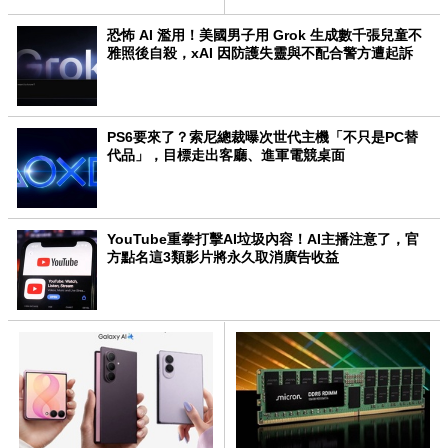
恐怖 AI 濫用！美國男子用 Grok 生成數千張兒童不
雅照後自殺，xAI 因防護失靈與不配合警方遭起訴
PS6要來了？索尼總裁曝次世代主機「不只是PC替
代品」，目標走出客廳、進軍電競桌面
YouTube重拳打擊AI垃圾內容！AI主播注意了，官
方點名這3類影片將永久取消廣告收益