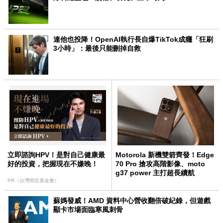
連他也投降！OpenAI執行長自爆TikTok成癮「狂刷
3小時」：最後只能刪掉自救
立即諮詢HPV！是對自己健康最
Motorola 新機雙箭齊發！Edge
好的投資，把握現在不嫌晚！
70 Pro 搶攻高階影像、moto
g37 power 主打超長續航
PR（台灣癌症基金會）
蘇媽發威！AMD 資料中心營收翻倍破紀錄，但遊戲
顯卡市場面臨寒風刺骨