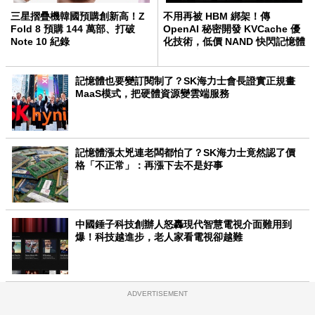
三星摺疊機韓國預購創新高！Z
不用再被 HBM 綁架！傳
Fold 8 預購 144 萬部、打破
OpenAI 秘密開發 KVCache 優
Note 10 紀錄
化技術，低價 NAND 快閃記憶體
也能跑大模型
記憶體也要變訂閱制了？SK海力士會長證實正規畫
MaaS模式，把硬體資源變雲端服務
記憶體漲太兇連老闆都怕了？SK海力士竟然認了價
格「不正常」：再漲下去不是好事
中國錘子科技創辦人怒轟現代智慧電視介面難用到
爆！科技越進步，老人家看電視卻越難
ADVERTISEMENT