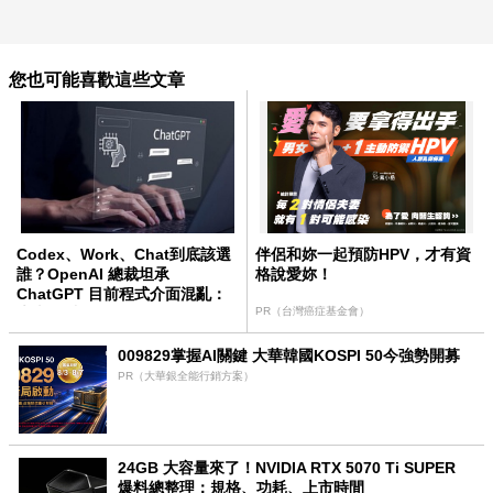
您也可能喜歡這些文章
Codex、Work、Chat到底該選
伴侶和妳一起預防HPV，才有資
誰？OpenAI 總裁坦承
格說愛妳！
ChatGPT 目前程式介面混亂：
未來用戶將不用區分
PR（台灣癌症基金會）
009829掌握AI關鍵 大華韓國KOSPI 50今強勢開募
PR（大華銀全能行銷方案）
24GB 大容量來了！NVIDIA RTX 5070 Ti SUPER
爆料總整理：規格、功耗、上市時間