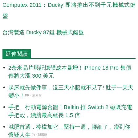
Computex 2011：Ducky 即將推出不到千元機械式鍵
盤
台灣製造 Ducky 87鍵 機械式鍵盤
延伸閱讀
2奈米晶片與記憶體成本暴增！iPhone 18 Pro 售價
傳將大漲 300 美元
起床就先做件事，沒三天小腹就不見了! 肚子一天天
變小！
PR・新素簡
手把、行動電源合體！Belkin 推 Switch 2 磁吸充電
手把殼，續航最高延長 1.5 倍
減肥首選，檸檬加它，堅持一週，腰細了，瘦到你
懷疑人生
PR・新素簡