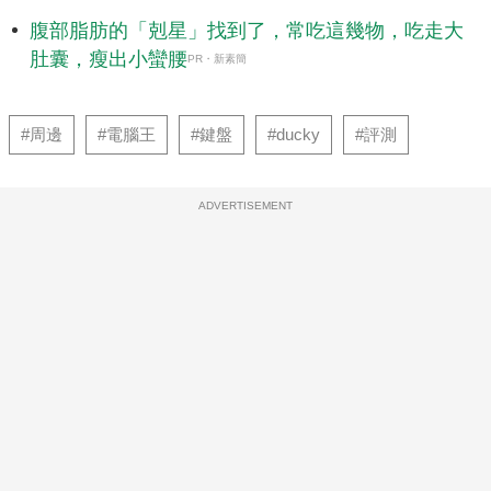
腹部脂肪的「剋星」找到了，常吃這幾物，吃走大
肚囊，瘦出小蠻腰
PR・新素簡
#周邊
#電腦王
#鍵盤
#ducky
#評測
ADVERTISEMENT