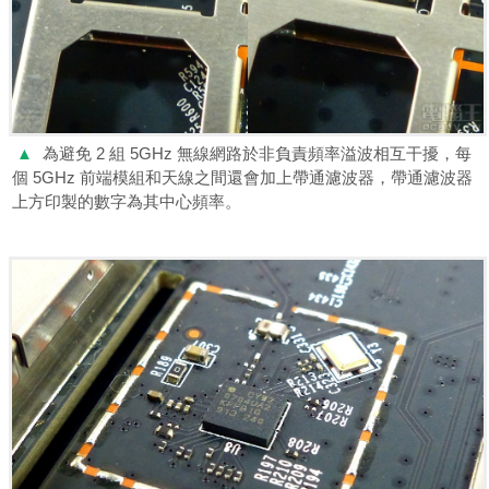
▲
為避免 2 組 5GHz 無線網路於非負責頻率溢波相互干擾，每
個 5GHz 前端模組和天線之間還會加上帶通濾波器，帶通濾波器
上方印製的數字為其中心頻率。