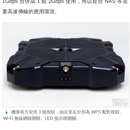
1Gbps 合併成 1 組 2Gbps 使用，用以迎合 NAS 等需
要高速傳輸的應用環境。
▲
機身前方安排 3 個按鈕，由左至右分別為 WPS 配對按鈕、
Wi-Fi 無線網路開關、LED 指示燈開關。