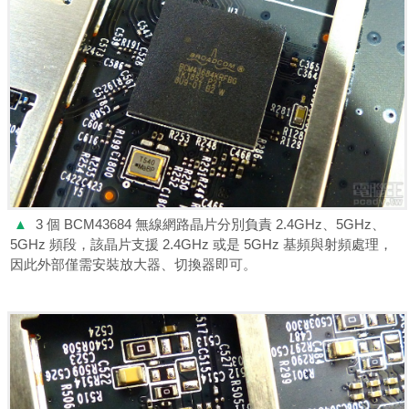
▲
3 個 BCM43684 無線網路晶片分別負責 2.4GHz、5GHz、
5GHz 頻段，該晶片支援 2.4GHz 或是 5GHz 基頻與射頻處理，
因此外部僅需安裝放大器、切換器即可。