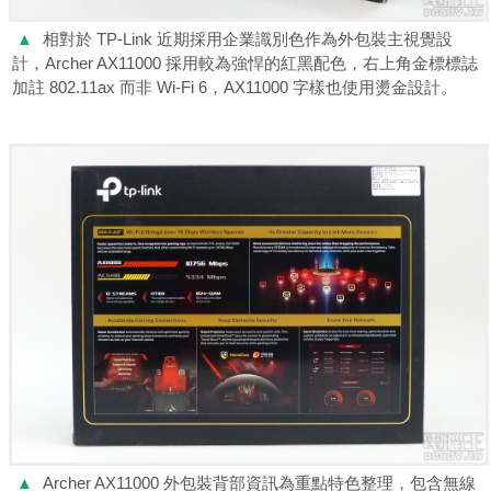
▲
相對於 TP-Link 近期採用企業識別色作為外包裝主視覺設
計，Archer AX11000 採用較為強悍的紅黑配色，右上角金標標誌
加註 802.11ax 而非 Wi-Fi 6，AX11000 字樣也使用燙金設計。
▲
Archer AX11000 外包裝背部資訊為重點特色整理，包含無線