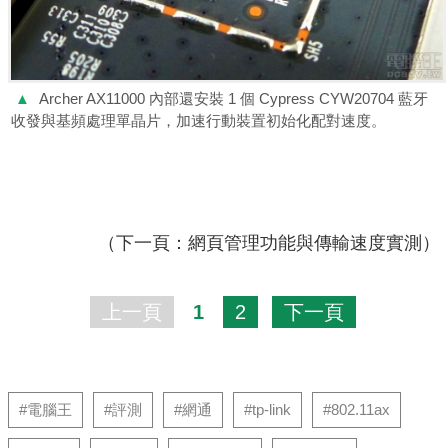
▲
Archer AX11000 內部還安裝 1 個 Cypress CYW20704 藍牙
收發與基頻處理單晶片，加速行動裝置初始化配對速度。
（下一頁：網頁管理功能與傳輸速度實測）
上一頁
1
2
下一頁
#電腦王
#評測
#網通
#tp-link
#802.11ax