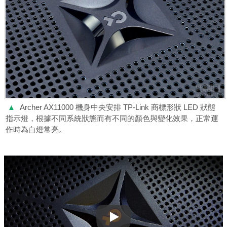
▲
Archer AX11000 機身中央安排 TP-Link 商標形狀 LED 狀態
指示燈，根據不同系統狀態而有不同的顏色與變化效果，正常運
作時為白燈常亮。
Play