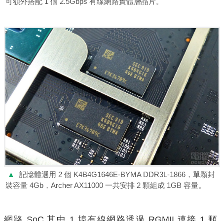
可額外搭配 1 個 2.5Gbps 有線網路實體層晶片。
▲
記憶體選用 2 個 K4B4G1646E-BYMA DDR3L-1866，單顆封
裝容量 4Gb，Archer AX11000 一共安排 2 顆組成 1GB 容量。
網路 SoC 其中 1 埠有線網路透過 RGMII 連接 1 顆