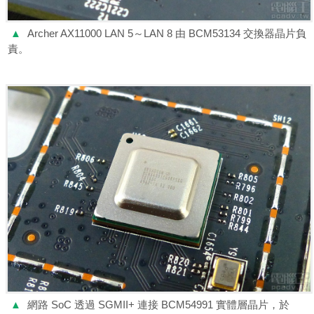
▲
Archer AX11000 LAN 5～LAN 8 由 BCM53134 交換器晶片負
責。
▲
網路 SoC 透過 SGMII+ 連接 BCM54991 實體層晶片，於