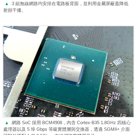
▲
3 組無線網路均安排在電路板背面，並利用金屬屏蔽蓋降低
射頻干擾。
▲
網路 SoC 採用 BCM4908，內含 Cortex-B35 1.8GHz 四核心
處理器以及 5 埠 Gbps 等級實體層與交換器，透過 SGMII+ 介面