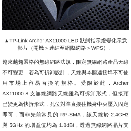
▲TP-Link Archer AX11000 LED 狀態指示燈變化示意
影片（開機＞連結至網際網路＞WPS）。
越來越趨嚴格的無線網路法規，限定無線網路產品天線
不可變更，若為可拆卸設計，天線與本體連接埠不可使
用市場上容易替換的規格。受限於此，Archer
AX11000 8 支無線網路天線雖為可拆卸形式，但接頭
已變更為快拆形式，孔位對準直接往機身中央壓入固定
即可，而非先前常見的 RP-SMA，該天線於 2.4GHz
與 5GHz 的增益值均為 1.8dBi，透過無線網路晶片支