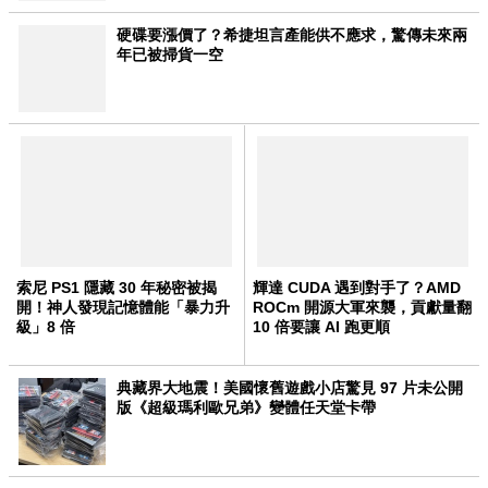
硬碟要漲價了？希捷坦言產能供不應求，驚傳未來兩
年已被掃貨一空
索尼 PS1 隱藏 30 年秘密被揭
輝達 CUDA 遇到對手了？AMD
開！神人發現記憶體能「暴力升
ROCm 開源大軍來襲，貢獻量翻
級」8 倍
10 倍要讓 AI 跑更順
典藏界大地震！美國懷舊遊戲小店驚見 97 片未公開
版《超級瑪利歐兄弟》變體任天堂卡帶