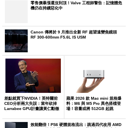
零售價暴漲還沒到頂！Valve 工程師警告：記憶體危
機仍在持續惡化中
Canon 傳將於 9 月推出全新 RF 超望遠變焦鏡頭
RF 300-600mm F5.6L IS USM
差點就買下NVIDIA！英特爾前
蘋果 2026 款 Mac mini 規格爆
CEO分析兩大失誤：當年砍掉
料：M6 與 M5 Pro 異色搭檔登
Larrabee GPU計畫讓黃仁勳徹
場！容量或將 512GB 起跳
底超車
效能翻倍！PS6 硬體規格流出：跳過四代改用 AMD