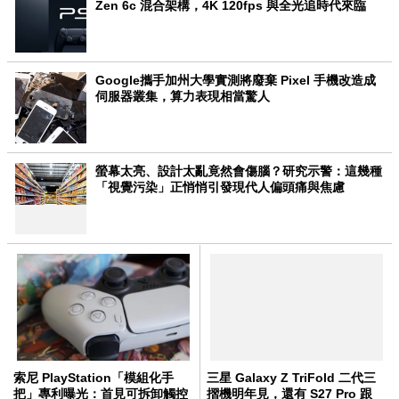
Zen 6c 混合架構，4K 120fps 與全光追時代來臨
Google攜手加州大學實測將廢棄 Pixel 手機改造成
伺服器叢集，算力表現相當驚人
螢幕太亮、設計太亂竟然會傷腦？研究示警：這幾種
「視覺污染」正悄悄引發現代人偏頭痛與焦慮
索尼 PlayStation「模組化手
三星 Galaxy Z TriFold 二代三
把」專利曝光：首見可拆卸觸控
摺機明年見，還有 S27 Pro 跟