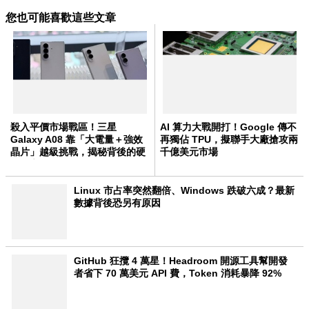
您也可能喜歡這些文章
殺入平價市場戰區！三星
AI 算力大戰開打！Google 傳不
Galaxy A08 靠「大電量＋強效
再獨佔 TPU，擬聯手大廠搶攻兩
晶片」越級挑戰，揭秘背後的硬
千億美元市場
體野心
Linux 市占率突然翻倍、Windows 跌破六成？最新
數據背後恐另有原因
GitHub 狂攬 4 萬星！Headroom 開源工具幫開發
者省下 70 萬美元 API 費，Token 消耗暴降 92%