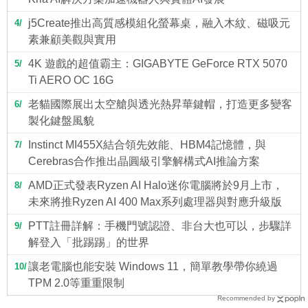
j5Create推出高質感模組化螢幕桌，融入木紋、磁吸元
4
素兼顧美觀與實用
4K 遊戲的超值霸主：GIGABYTE GeForce RTX 5070
5
Ti AERO OC 16G
老貓國際展出太空艙與透光熱昇華鍵帽，打造更多變客
6
製化鍵盤風貌
Instinct MI455X結合領先效能、HBM4記憶體，與
7
Cerebras合作推出晶圓級引擎解構式AI推論方案
AMD正式發表Ryzen AI Halo迷你電腦將於9月上市，
8
未來將推Ryzen AI 400 Max系列處理器與對應升級版
PTT註冊詳解：手機門號認證、非台大也可以，步驟詳
9
解登入「批踢踢」的世界
讓老電腦也能安裝 Windows 11，簡單教學帶你繞過
10
TPM 2.0等重重限制
Recommended by