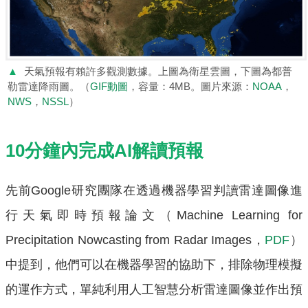
▲
天氣預報有賴許多觀測數據。上圖為衛星雲圖，下圖為都普
勒雷達降雨圖。（
GIF動圖
，容量：4MB。圖片來源：
NOAA
，
NWS
，
NSSL
）
10分鐘內完成AI解讀預報
先前Google研究團隊在透過機器學習判讀雷達圖像進
行天氣即時預報論文（Machine Learning for
Precipitation Nowcasting from Radar Images，
PDF
）
中提到，他們可以在機器學習的協助下，排除物理模擬
的運作方式，單純利用人工智慧分析雷達圖像並作出預