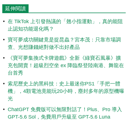
延伸閱讀
在 TikTok 上引發熱議的「翹小指運動」，真的能阻
止認知功能退化嗎？
寶可夢成功關鍵竟是捉昆蟲？宮本茂：只靠市場調
查、光想賺錢絕對做不出好產品
《寶可夢集換式卡牌遊戲》全新《綠寶石風暴》擴
充包開賣！超級烈空坐 ex 降臨祭登陸南港、舞龍在
台首秀
索尼歷史上的黑科技：史上最迷你PS1「手把一體
機」，4顆電池竟能玩20小時，塵封多年的原型機曝
光
ChatGPT 免費版可以無限對話了！Plus、Pro 導入
GPT-5.6 Sol，免費用戶升級至 GPT-5.6 Luna