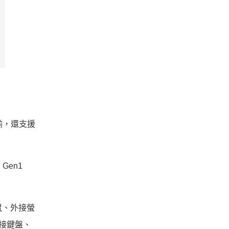
傳輸，還支援
Gen1
鼠、外接螢
外接鍵盤、