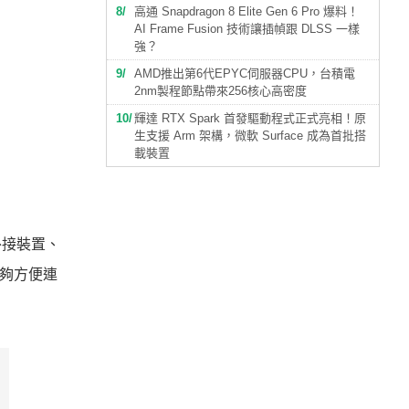
8
高通 Snapdragon 8 Elite Gen 6 Pro 爆料！
AI Frame Fusion 技術讓插幀跟 DLSS 一樣
強？
9
AMD推出第6代EPYC伺服器CPU，台積電
2nm製程節點帶來256核心高密度
10
輝達 RTX Spark 首發驅動程式正式亮相！原
生支援 Arm 架構，微軟 Surface 成為首批搭
載裝置
的外接裝置、
能夠方便連