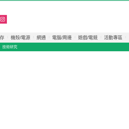
存
機殼/電源
網通
電腦/周邊
遊戲/電競
活動專區
技術研究