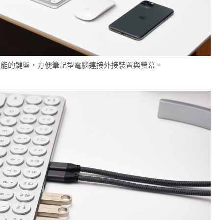
擴充底座功能的鍵盤，方便筆記型電腦連接外接裝置與螢幕。