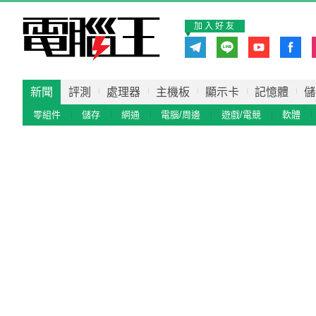
加入好友
新聞
評測
處理器
主機板
顯示卡
記憶體
儲
零組件
儲存
網通
電腦/周邊
遊戲/電競
軟體