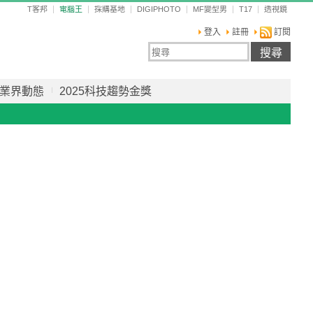
T客邦
電腦王
採購基地
DIGIPHOTO
MF變型男
T17
透視鏡
登入
註冊
訂閱
業界動態
2025科技趨勢金獎