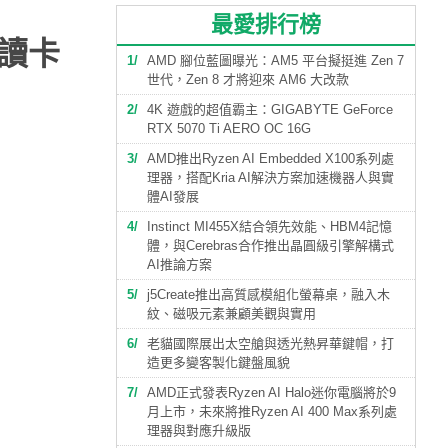
最愛排行榜
、讀卡
1
AMD 腳位藍圖曝光：AM5 平台擬挺進 Zen 7
世代，Zen 8 才將迎來 AM6 大改款
2
4K 遊戲的超值霸主：GIGABYTE GeForce
RTX 5070 Ti AERO OC 16G
3
AMD推出Ryzen AI Embedded X100系列處
理器，搭配Kria AI解決方案加速機器人與實
體AI發展
4
Instinct MI455X結合領先效能、HBM4記憶
體，與Cerebras合作推出晶圓級引擎解構式
AI推論方案
5
j5Create推出高質感模組化螢幕桌，融入木
紋、磁吸元素兼顧美觀與實用
6
老貓國際展出太空艙與透光熱昇華鍵帽，打
造更多變客製化鍵盤風貌
7
AMD正式發表Ryzen AI Halo迷你電腦將於9
月上市，未來將推Ryzen AI 400 Max系列處
理器與對應升級版