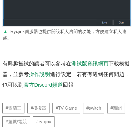
▲
Ryujinx伺服器也提供開設私人房間的功能，方便建立私人連
線。
有興趣嘗試的讀者可以參考在
測試版資訊網頁
下載模擬
器，並參考
操作說明
進行設定，若有有遇到任何問題，
也可以到
官方Discord頻道
回報。
#電腦王
#模擬器
#TV Game
#switch
#新聞
#遊戲/電競
#ryujinx