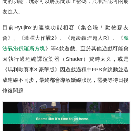
間的功能，玩家可以將房間加上密碼，只准許認可的朋
友進入。
目前Ryujinx的連線功能相容《集合啦！動物森友
會》、《漆彈大作戰2》、《超級轟炸超人R》、《
魔
法氣泡俄羅斯方塊
》等4款遊戲。至於其他遊戲可能會
因執行過程編譯渲染器（Shader）費時太久，或是
《瑪利歐賽車8 豪華版》因遊戲過程中FPS會跳動並造
成連線不同步，最終都會導致斷線狀況，需要等待日後
修復問題。