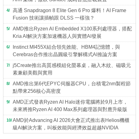
高通 Snapdragon 8 Elite Gen 6 Pro 爆料！AI Frame
4
Fusion 技術讓插幀跟 DLSS 一樣強？
AMD推出Ryzen AI Embedded X100系列處理器，搭配
5
Kria AI解決方案加速機器人與實體AI發展
Instinct MI455X結合領先效能、HBM4記憶體，與
6
Cerebras合作推出晶圓級引擎解構式AI推論方案
j5Create推出高質感模組化螢幕桌，融入木紋、磁吸元
7
素兼顧美觀與實用
AMD推出第6代EPYC伺服器CPU，台積電2nm製程節
8
點帶來256核心高密度
AMD正式發表Ryzen AI Halo迷你電腦將於9月上市，
9
未來將推Ryzen AI 400 Max系列處理器與對應升級版
AMD於Advancing AI 2026大會正式推出表Helios機櫃
10
級AI解決方案，叫板效能與經濟效益超越NVIDIA