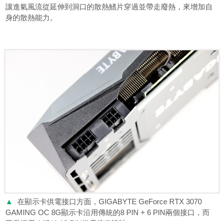
讓進氣風流從延伸到洞口的散熱鰭片穿過並帶走廢熱，來增加自
身的散熱能力。
▲
在顯示卡供電接口方面，GIGABYTE GeForce RTX 3070
GAMING OC 8G顯示卡沿用傳統的8 PIN + 6 PIN兩個接口，而