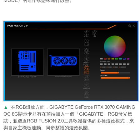
MODE）的運作狀態來進行散熱。
▲
在RGB燈效方面，GIGABYTE GeForce RTX 3070 GAMING
OC 8G顯示卡只有在頂端加入一個「GIGABYTE」RGB發光標
誌，並透過RGB FUSION 2.0工具軟體提供的多種燈效模式，來
與自家主機板連動、同步整體的燈效氛圍。