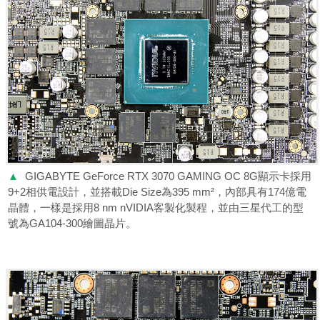
▲
GIGABYTE GeForce RTX 3070 GAMING OC 8G顯示卡採用
9+2相供電設計，並搭載Die Size為395 mm²，內部具有174億電
晶體，一樣是採用8 nm nVIDIA客製化製程，並由三星代工的型
號為GA104-300繪圖晶片。