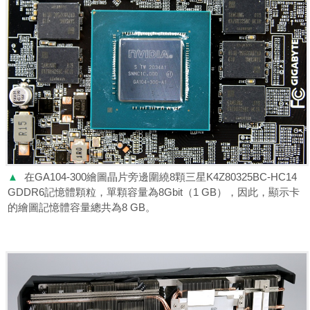
▲
在GA104-300繪圖晶片旁邊圍繞8顆三星K4Z80325BC-HC14
GDDR6記憶體顆粒，單顆容量為8Gbit（1 GB），因此，顯示卡
的繪圖記憶體容量總共為8 GB。