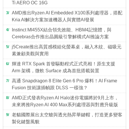
Ti AERO OC 16G
AMD推出Ryzen AI Embedded X100系列處理器，搭配
3
Kria AI解決方案加速機器人與實體AI發展
Instinct MI455X結合領先效能、HBM4記憶體，與
4
Cerebras合作推出晶圓級引擎解構式AI推論方案
j5Create推出高質感模組化螢幕桌，融入木紋、磁吸元
5
素兼顧美觀與實用
輝達 RTX Spark 首發驅動程式正式亮相！原生支援
6
Arm 架構，微軟 Surface 成為首批搭載裝置
高通 Snapdragon 8 Elite Gen 6 Pro 爆料！AI Frame
7
Fusion 技術讓插幀跟 DLSS 一樣強？
AMD正式發表Ryzen AI Halo迷你電腦將於9月上市，
8
未來將推Ryzen AI 400 Max系列處理器與對應升級版
老貓國際展出太空艙與透光熱昇華鍵帽，打造更多變客
9
製化鍵盤風貌